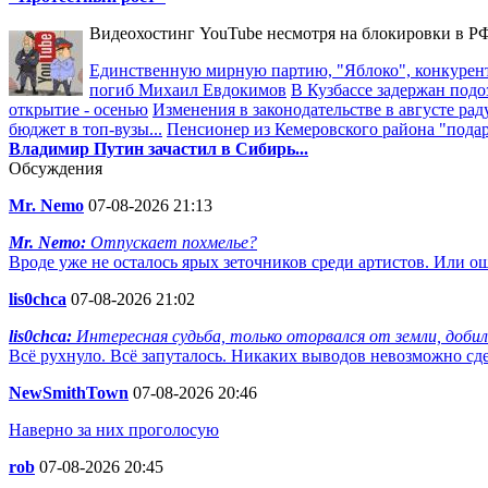
Видеохостинг YouTube несмотря на блокировки в РФ
Единственную мирную партию, "Яблоко", конкурент
погиб Михаил Евдокимов
В Кузбассе задержан подо
открытие - осенью
Изменения в законодательстве в августе рад
бюджет в топ-вузы...
Пенсионер из Кемеровского района "пода
Владимир Путин зачастил в Сибирь...
Обсуждения
Mr. Nemo
07-08-2026 21:13
Mr. Nemo:
Отпускает похмелье?
Вроде уже не осталось ярых зеточников среди артистов. Или 
lis0chca
07-08-2026 21:02
lis0chca:
Интересная судьба, только оторвался от земли, добился
Всё рухнуло. Всё запуталось. Никаких выводов невозможно сдела
NewSmithTown
07-08-2026 20:46
Наверно за них проголосую
rob
07-08-2026 20:45