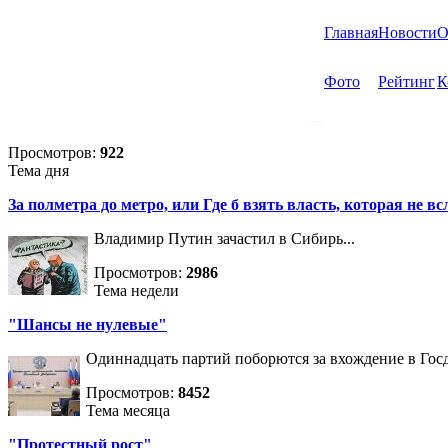
Главная
Новости
О
Фото
Рейтинг
К
Просмотров:
922
Тема дня
За полметра до метро, или Где б взять власть, которая не вс
Владимир Путин зачастил в Сибирь...
Просмотров:
2986
Тема недели
"Шансы не нулевые"
Одиннадцать партий поборются за вхождение в Госд
Просмотров:
8452
Тема месяца
"Протестный рост"