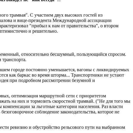
ого трамвая". С участием двух высоких гостей из
палова и вице-президента Международной ассоциации
актеризовал "прибыл к нам от правительства", о втором
 оптимистично и решительно.
овременный, относительно бесшумный, пользующийся спросом.
 транспорта.
в нашем городе постоянно уменьшается, вагоны с ликвидируемых
тся как баркас во время шторма... Транспортники не устают
и идея при подробном рассмотрении безумной и
первых, оптимизация маршрутной сети с приоритетом
жать на них и тормозить скоростной трамвай. ("Не для того мы
ы компенсации за льготные категории населения. Раз власти
- безоговорочное соблюдение законодательства, которое не
сти ревизию и обустройство рельсового пути на выбранном