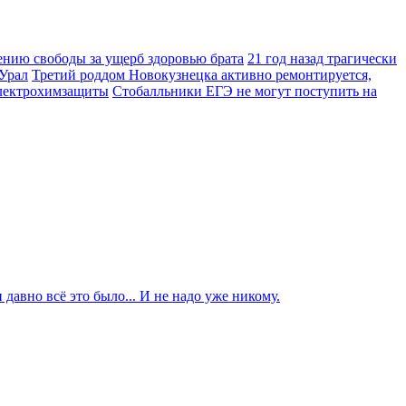
нию свободы за ущерб здоровью брата
21 год назад трагически
Урал
Третий роддом Новокузнецка активно ремонтируется,
электрохимзащиты
Стобалльники ЕГЭ не могут поступить на
давно всё это было... И не надо уже никому.