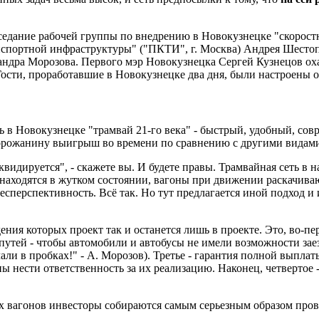
седание рабочей группы по внедрению в Новокузнецке "скоростн
нспортной инфраструктуры" ("ПКТИ", г. Москва) Андрея Шесто
дра Морозова. Первого мэр Новокузнецка Сергей Кузнецов охар
 Гости, проработавшие в Новокузнецке два дня, были настроены
ть в Новокузнецке "трамвай 21-го века" - быстрый, удобный, с
 горожанину выигрыш во времени по сравнению с другими видами
иквидируется
", - скажете вы. И будете правы. Трамвайная сеть 
находятся в жутком состоянии, вагоны при движении раскачиваю
бесперспективность. Всё так. Но тут предлагается иной подход 
ения которых проект так и останется лишь в проекте. Это, во-
утей - чтобы автомобили и автобусы не имели возможности заез
али в пробках!" - А. Морозов). Третье - гарантия полной выплат
ны нести ответственность за их реализацию. Наконец, четвертое 
 вагонов инвесторы собираются самым серьезным образом прове