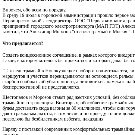
Впрочем, обо всем по порядку.
В среду 19 июля в городской администрации прошло первое за
Первопрестольной - гендиректора ООО "Первая компания тра
предприятий городского электротранспорта (МАП ГЭТ) Алексан
заметил, что Александр Морозов "отстоял трамвай в Москве".
Что предлагается?
Создать концессионное соглашение, в рамках которого внедри
Такой, в котором хотелось бы проехаться и который давал бы
"Так ведь трамвай в Новокузнецке наоборот
изничтожается, л
маршрутов и участков перекидываются на остающиеся, рельсы 
скорбно сообщать об убыточности, а чиновники - намекать на 
бесперспективной не представляется.
Шестопалов и Морозов ставят ряд жестких условий, без соблюд
трамвайного транспорта. Во-вторых, обособление трамвайных п
будем доставлять сюда вагоны за 80 миллионов, чтобы они торч
дают гражданам льготы, в том числе и по проезду, то они долж
позволяло бы безбилетникам избегать наказания.
Наряду с поставкой современных комфортабельных трамвайных
участке.