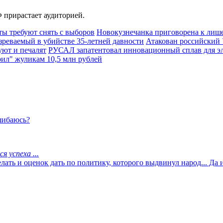
 прирастает аудиторией.
ы требуют снять с выборов
Новокузнечанка приговорена к лише
зреваемый в убийстве 35-летней давности
Атакован российский 
уют и печалят
РУСАЛ запатентовал инновационный сплав для 
рил" жуликам 10,5 млн рублей
ошибаюсь?
 успеха ...
ть и оценок дать по политику, которого выдвинул народ... Да и 