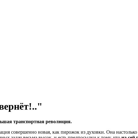
вернёт!.."
ольшая транспортная революция.
ция совершенно новая, как пирожок из духовки. Она настольк
ных задач весьма высок, и есть предпосылки к тому, что
на сей 