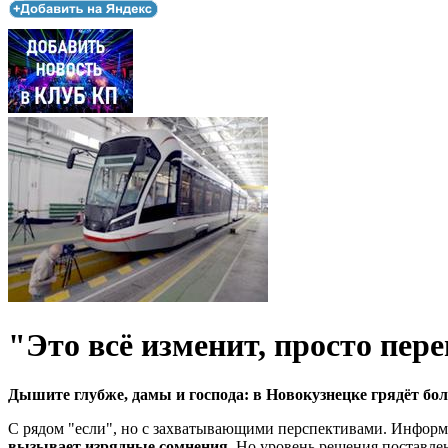
"Это всё изменит, просто пере
Дышите глубже, дамы и господа: в Новокузнецке грядёт б
С рядом "
если
", но с захватывающими перспективами. Информа
вызывает изрядные сомнения
. Но уровень решения поставлен