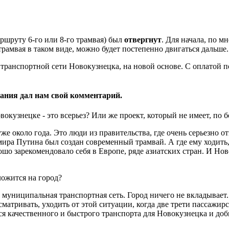
ршруту 6-го или 8-го трамвая) был
отвергнут
. Для начала, по 
рамвая в таком виде, можно будет постепенно двигаться дальше.
ранспортной сети Новокузнецка, на новой основе. С оплатой по
ания дал нам свой комментарий.
вокузнецке - это всерьез? Или же проект, который не имеет, по
же около года. Это люди из правительства, где очень серьезно о
ира Путина был создан современный трамвай. А где ему ходить
ошо зарекомендовало себя в Европе, ряде азиатских стран. И Нов
ложится на город?
муниципальная транспортная сеть. Город ничего не вкладывает.
матривать, уходить от этой ситуации, когда две трети пассажирск
ься качественного и быстрого транспорта для Новокузнецка и доб