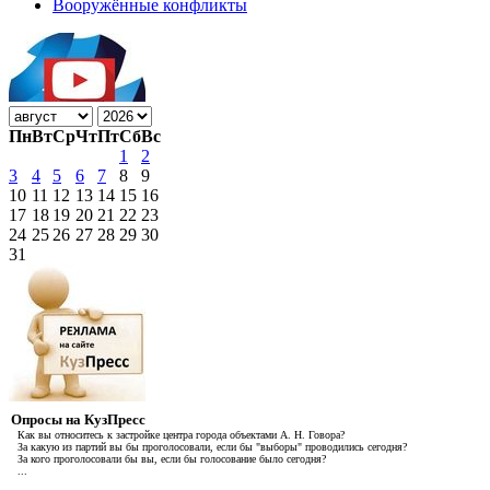
Вооружённые конфликты
Пн
Вт
Ср
Чт
Пт
Сб
Вс
1
2
3
4
5
6
7
8
9
10
11
12
13
14
15
16
17
18
19
20
21
22
23
24
25
26
27
28
29
30
31
Опросы на КузПресс
Как вы относитесь к застройке центра города объектами А. Н. Говора?
За какую из партий вы бы проголосовали, если бы "выборы" проводились сегодня?
За кого проголосовали бы вы, если бы голосование было сегодня?
...