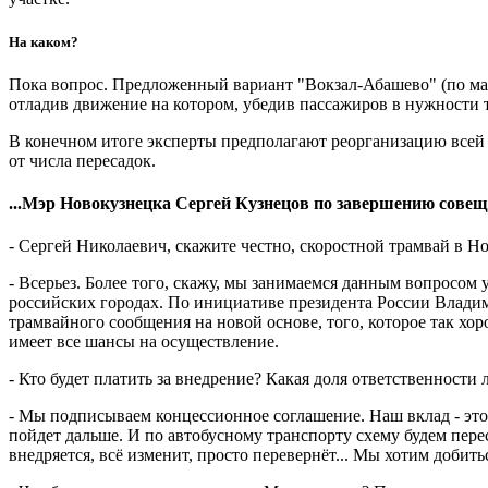
На каком?
Пока вопрос. Предложенный вариант "Вокзал-Абашево" (по ма
отладив движение на котором, убедив пассажиров в нужности т
В конечном итоге эксперты предполагают реорганизацию всей т
от числа пересадок.
...Мэр Новокузнецка Сергей Кузнецов по завершению совещ
- Сергей Николаевич, скажите честно, скоростной трамвай в Но
- Всерьез. Более того, скажу, мы занимаемся данным вопросом у
российских городах. По инициативе президента России Владим
трамвайного сообщения на новой основе, того, которое так хор
имеет все шансы на осуществление.
- Кто будет платить за внедрение? Какая доля ответственности 
- Мы подписываем концессионное соглашение. Наш вклад - это 
пойдет дальше. И по автобусному транспорту схему будем перес
внедряется, всё изменит, просто перевернёт... Мы хотим добит