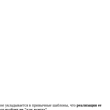
о не укладывается в привычные шаблоны, что
реализация ее
раз выйдет не "как всегда"
...