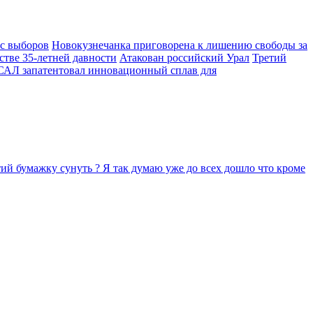
 с выборов
Новокузнечанка приговорена к лишению свободы за
стве 35-летней давности
Атакован российский Урал
Третий
АЛ запатентовал инновационный сплав для
тий бумажку сунуть ? Я так думаю уже до всех дошло что кроме