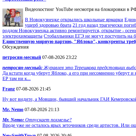
Видеохостинг YouTube несмотря на блокировки в РФ
В Новокузнецке открылись школьные ярмарки
Един
ущерб здоровью брата
21 год назад трагически пог
роддом Новокузнецка активно ремонтируется, открытие - осен
электрохимзащиты
Стобалльники ЕГЭ не могут поступить на бю
Единственную мирную партию, "Яблоко", конкуренты треб
Обсуждения
петросян-месный
07-08-2026 23:22
петросян-месный:
Журавлев это Терешкова предстоящих выбор
Да кстати когда уберут Яблоко, а его при несомненно уберут и
ЕР там ни к...
Franz
07-08-2026 21:45
Ну вот видите, а Мовшин, бывший начальник ГАИ Кемеровской 
Mr. Nemo
07-08-2026 21:13
Mr. Nemo:
Отпускает похмелье?
Вроде уже не осталось ярых зеточников среди артистов. Или 
NewSmithTown
07-08-2026 20:46