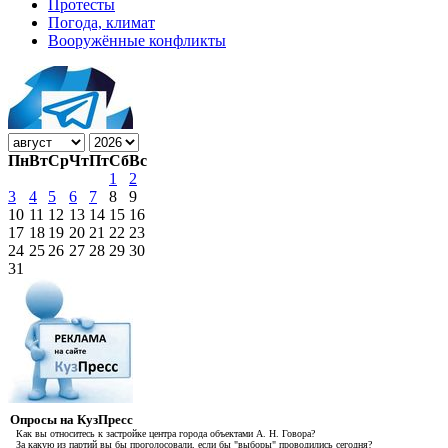
Протесты
Погода, климат
Вооружённые конфликты
Пн
Вт
Ср
Чт
Пт
Сб
Вс
1
2
3
4
5
6
7
8
9
10
11
12
13
14
15
16
17
18
19
20
21
22
23
24
25
26
27
28
29
30
31
Опросы на КузПресс
Как вы относитесь к застройке центра города объектами А. Н. Говора?
За какую из партий вы бы проголосовали, если бы "выборы" проводились сегодня?