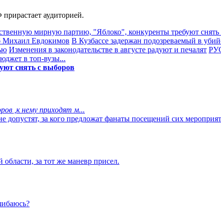
 прирастает аудиторией.
ственную мирную партию, "Яблоко", конкуренты требуют снять
иб Михаил Евдокимов
В Кузбассе задержан подозреваемый в убий
ью
Изменения в законодательстве в августе радуют и печалят
РУС
джет в топ-вузы...
уют снять с выборов
ов ,к нему приходят м...
 не допустят, за кого предложат фанаты посещений сих мероприя
области, за тот же маневр присел.
ошибаюсь?