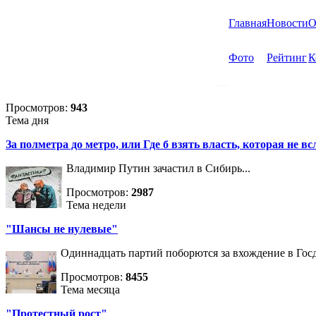
Главная
Новости
О
Фото
Рейтинг
К
Просмотров:
943
Тема дня
За полметра до метро, или Где б взять власть, которая не вс
Владимир Путин зачастил в Сибирь...
Просмотров:
2987
Тема недели
"Шансы не нулевые"
Одиннадцать партий поборются за вхождение в Госд
Просмотров:
8455
Тема месяца
"Протестный рост"