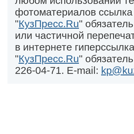
любом использовании те
фотоматериалов ссылка
"
КузПресс.Ru
" обязател
или частичной перепеча
в интернете гиперссылка
"
КузПресс.Ru
" обязатель
226-04-71. E-mail:
kp@kuz