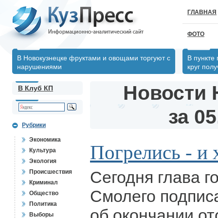
ГЛАВНАЯ
ФОТО
В Новокузнецке фруктами и овощами торгуют с
В пункте
нарушениями
круг пол
Новости 
В Клуб КП
за 05
Рубрики
Экономика
Погрелись - и 
Культура
Экология
Сегодня глава г
Происшествия
Криминал
Смолего подпис
Общество
Политика
об окончании от
Выборы