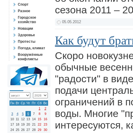
Спорт
сезона 2011 – 2
Разное
Городское
хозяйство
05.05.2012
Новации
Здоровье
Как будут брат
Протесты
Погода, климат
Скоро новокузн
Вооружённые
конфликты
обычные весенн
"радости" в вид
подачи централь
ограничений в п
Пн
Вт
Ср
Чт
Пт
Сб
Вс
1
2
воды. Многие "п
6
3
4
5
7
8
9
10
11
12
13
14
15
16
интересуются, к
17
18
19
20
21
22
23
24
25
26
27
28
29
30