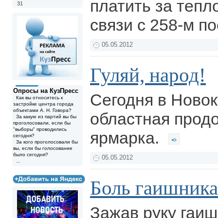
платить за тепл
31
связи с 258-м п
05.05.2012
Гуляй, народ!
Опросы на КузПресс
Сегодня в Новок
Как вы относитесь к
застройке центра города
объектами А. Н. Говора?
областная прод
За какую из партий вы бы
проголосовали, если бы
"выборы" проводились
ярмарка.
сегодня?
За кого проголосовали бы
вы, если бы голосование
было сегодня?
05.05.2012
...
Боль гаишника
Зажав руку гаи