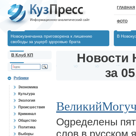
ГЛАВНАЯ
ФОТО
Новокузнечанка приговорена к лишению
В Новоку
свободы за ущерб здоровью брата
Новости 
В Клуб КП
за 05
Рубрики
Экономика
Культура
Экология
ВеликийМогу
Происшествия
Криминал
Оgределены пят
Общество
Политика
слов в русском 
Выборы