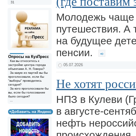
(где поставим 
31
Молодежь чаще 
путешествия. А 
на будущее дете
пенсии.
Опросы на КузПресс
Как вы относитесь к
05.07.2026
застройке центра города
объектами А. Н. Говора?
За какую из партий вы бы
проголосовали, если бы
Не хотят росс
"выборы" проводились
сегодня?
За кого проголосовали бы
вы, если бы голосование
НПЗ в Кулеви (Г
было сегодня?
...
в августе-сентя
нефть нероссий
происхождения