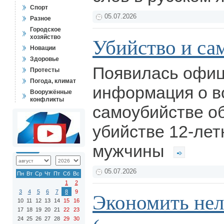
Спорт
05.07.2026
Разное
Городское
хозяйство
Убийство и са
Новации
Здоровье
Появилась офи
Протесты
Погода, климат
информация о 
Вооружённые
конфликты
самоубийстве о
убийстве 12-лет
мужчины
05.07.2026
Пн
Вт
Ср
Чт
Пт
Сб
Вс
1
2
3
4
5
6
7
8
9
Экономить нел
10
11
12
13
14
15
16
17
18
19
20
21
22
23
24
25
26
27
28
29
30