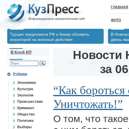
ГЛАВНАЯ
ФОТО
Турция предложила РФ и Киеву объявить
В Новоку
мораторий на военные действия
дверь кв
Новости 
В Клуб КП
за 06
Рубрики
Экономика
“Как бороться 
Культура
Экология
Уничтожать!”
Происшествия
Криминал
Общество
О том, что такое
Политика
Выборы