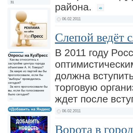
31
района.
06.02.2011
Слепой ведёт 
В 2011 году Росс
Опросы на КузПресс
Как вы относитесь к
оптимистически
застройке центра города
объектами А. Н. Говора?
За какую из партий вы бы
должна вступит
проголосовали, если бы
"выборы" проводились
сегодня?
торговую органи
За кого проголосовали бы
вы, если бы голосование
было сегодня?
ждет после вст
...
06.02.2011
Ворота в город