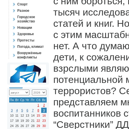
с ним бороться,
Спорт
тысяч исследова
Разное
Городское
статей и книг. Н
хозяйство
Новации
с этим масштаб
Здоровье
Протесты
нет. А что дума
Погода, климат
Вооружённые
дети, к сожален
конфликты
взрслыми явля
потенциальной 
террористов? С
представляем м
Пн
Вт
Ср
Чт
Пт
Сб
Вс
1
2
воспитанников 
3
4
5
6
7
8
9
10
11
12
13
14
15
16
17
18
19
20
21
22
23
“Сверстники” ДД
24
25
26
27
28
29
30