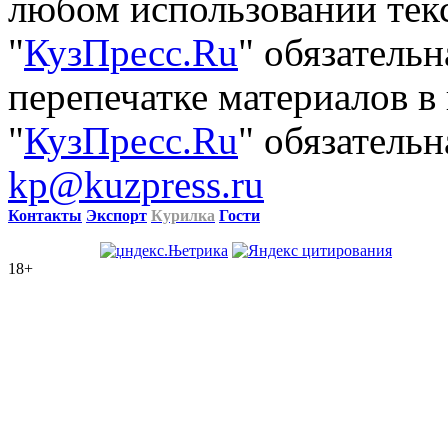
любом использовании тек
"
КузПресс.Ru
" обязатель
перепечатке материалов в
"
КузПресс.Ru
" обязательн
kp@kuzpress.ru
Контакты
Экспорт
Курилка
Гости
18+