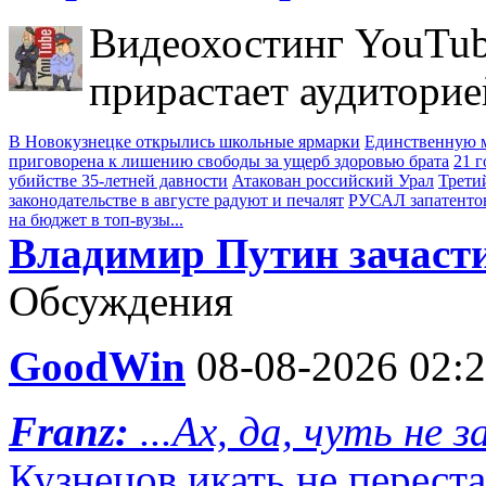
Видеохостинг YouTub
прирастает аудиторие
В Новокузнецке открылись школьные ярмарки
Единственную м
приговорена к лишению свободы за ущерб здоровью брата
21 
убийстве 35-летней давности
Атакован российский Урал
Трети
законодательстве в августе радуют и печалят
РУСАЛ запатенто
на бюджет в топ-вузы...
Владимир Путин зачасти
Обсуждения
GoodWin
08-08-2026 02:
Franz:
...Ах, да, чуть не 
Кузнецов икать не переста