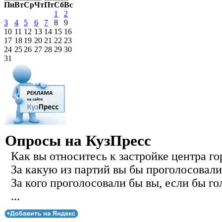
Пн
Вт
Ср
Чт
Пт
Сб
Вс
1
2
3
4
5
6
7
8
9
10
11
12
13
14
15
16
17
18
19
20
21
22
23
24
25
26
27
28
29
30
31
Опросы на КузПресс
Как вы относитесь к застройке центра го
За какую из партий вы бы проголосовали
За кого проголосовали бы вы, если бы го
...