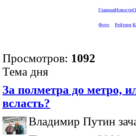
Главная
Новости
О
Фото
Рейтинг
К
Просмотров:
1092
Тема дня
За полметра до метро, ил
всласть?
Владимир Путин зача