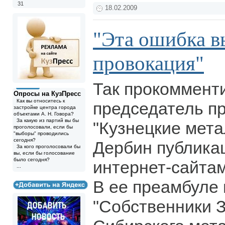
31
18.02.2009
"Эта ошибка в
провокация"
Так прокоммент
Опросы на КузПресс
Как вы относитесь к
председатель 
застройке центра города
объектами А. Н. Говора?
За какую из партий вы бы
"Кузнецкие мет
проголосовали, если бы
"выборы" проводились
сегодня?
Дербин публика
За кого проголосовали бы
вы, если бы голосование
было сегодня?
интернет-сайта
...
В ее преамбуле 
"Собственники 