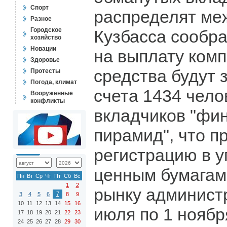
Спорт
распределят ме
Разное
Городское
Кузбасса сообр
хозяйство
Новации
на выплату комп
Здоровье
средства будут 
Протесты
Погода, климат
счета 1434 чело
Вооружённые
конфликты
вкладчиков "фи
пирамид", что 
регистрацию в у
ценным бумагам
Пн
Вт
Ср
Чт
Пт
Сб
Вс
1
2
рынку администр
7
3
4
5
6
8
9
10
11
12
13
14
15
16
июля по 1 ноябр
17
18
19
20
21
22
23
24
25
26
27
28
29
30