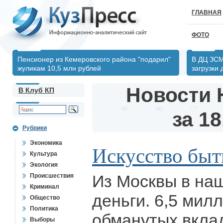
ГЛАВНАЯ
ФОТО
Пенсионер из Кемеровского района "подарил"
В ДЦ ЗСМ
жуликам 10,5 млн рублей
загрузки
Новости 
В Клуб КП
за 18
Рубрики
Экономика
Искусство бы
Культура
Экология
Из Москвы в на
Происшествия
Криминал
деньги. 6,5 мил
Общество
Политика
обманутых вкла
Выборы