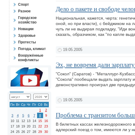
Спорт
Дело о пакете и свободе чело
Разное
Городское
Национальная, кажется, черта: генетич
хозяйство
оной, но при власти), с бейджиком на
чуть ли не выдирая подкладку, "Иди вон
Новации
сказать, образчиком, как "по капле выд
Здоровье
Протесты
Погода, климат
19.05.2005
Вооружённые
конфликты
Эх, не вовремя дали зарплату 
"Сокол" (Саратов) - "Металлург-Кузбасс
"Сокола" пообещали выдать зарплату и 
демонстративно проиграл две предыдущ
19.05.2005
Пн
Вт
Ср
Чт
Пт
Сб
Вс
1
2
Проблема с транзитом больше
3
4
5
6
7
8
9
10
11
12
13
14
15
16
В билетных кассах железнодорожного в
17
18
19
20
21
22
23
адлерский поезд о том, имеются ли у 
24
25
26
27
28
29
30