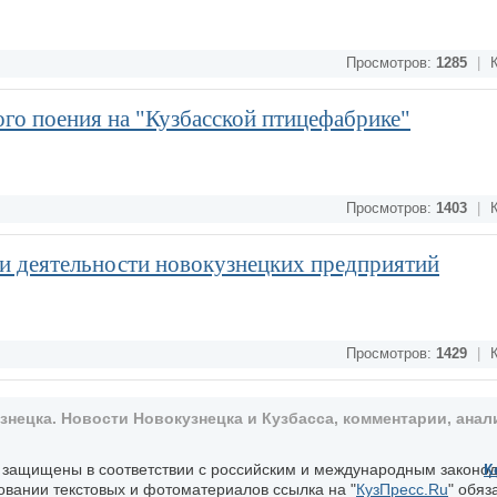
Просмотров:
1285
|
К
го поения на "Кузбасской птицефабрике"
Просмотров:
1403
|
К
и деятельности новокузнецких предприятий
Просмотров:
1429
|
К
ецка. Новости Новокузнецка и Кузбасса, комментарии, анали
, защищены в соответствии с российским и международным законо
К
овании текстовых и фотоматериалов ссылка на "
КузПресс.Ru
" обяз