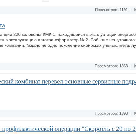
Просмотров:
1191
|
К
та
танции 220 киловольт КМК-1, находящейся в эксплуатации энергос
ен в эксплуатацию автотрансформатор № 2. Событие нешуточного
зе компании, "ждало не одно поколение сибирских ученых, металлу
Просмотров:
1863
|
К
ский комбинат перевел основные сервисные подр
Просмотров:
1393
|
К
 профилактической операции "Скорость с 20 по 2