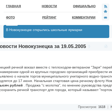
ГЛАВНАЯ
НОВОСТИ
ОФИЦИАЛЬНО
ФОТО
РЕЙТИНГ
КОММЕНТАРИИ
В Новокузнецке открылись школьные ярмарки
овости Новокузнецка за 19.05.2005
ецкий речной вокзал вместе с теплоходом-ветераном "Заря" перей
о намерении одной из крупных городских организаций приобрести 
ъявлено о начале торгов муниципального унитарного водно-трансп
родлятся до 17 июня. Начальная стартовая цена речному флоту Но
тысяч рублей
. Продажа "с молотка", по мнению руководства пред
сохранить речной транспорт для города, который называют "портом
Просмотров:
1618
|
К