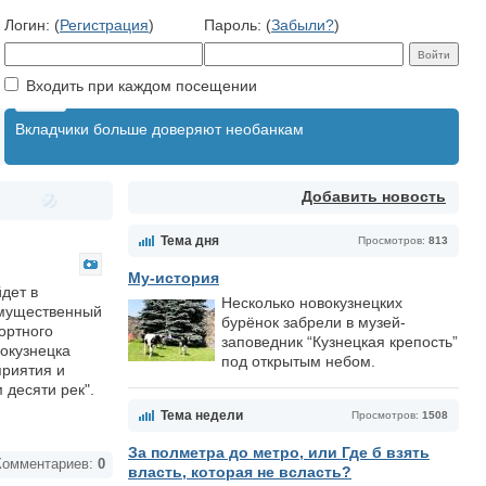
Логин: (
Регистрация
)
Пароль: (
Забыли?
)
Входить при каждом посещении
Вкладчики больше доверяют необанкам
Добавить новость
Тема дня
Просмотров:
813
Му-история
дет в
Несколько новокузнецких
имущественный
бурёнок забрели в музей-
ортного
заповедник “Кузнецкая крепость”
вокузнецка
под открытым небом.
приятия и
 десяти рек".
Тема недели
Просмотров:
1508
За полметра до метро, или Где б взять
омментариев:
0
власть, которая не всласть?