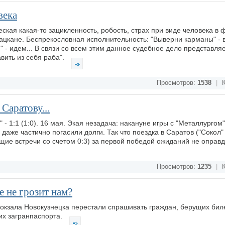
века
еская какая-то зацикленность, робость, страх при виде человека в 
 лацкане. Беспрекословная исполнительность: "Выверни карманы" -
" - идем... В связи со всем этим данное судебное дело представляе
авить из себя раба".
Просмотров:
1538
|
К
Саратову...
" - 1:1 (1:0). 16 мая. Экая незадача: накануне игры с "Металлурго
даже частично погасили долги. Так что поездка в Саратов ("Сокол"
ие встречи со счетом 0:3) за первой победой ожиданий не оправ
Просмотров:
1235
|
К
 не грозит нам?
окзала Новокузнецка перестали спрашивать граждан, берущих бил
них загранпаспорта.