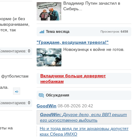
Владимир Путин зачастил в
Сибирь...
форме (и без
 выворачиваем,
тся, так
Тема месяца
Просмотров:
6458
"Граждане, воздушная тревога!"
Новокузнецк к войне не готов.
омментариев:
0
Вкладчики больше доверяют
м" футболистам
необанкам
дала.
Обсуждения
омментариев:
0
GoodWin
08-08-2026 20:42
GoodWin:
Другое дело, если ВВП решит
его искусственно выдоить
еты на
Но и тогда вряд ли эти архаровцы допустят
крах Сбера ИМХО