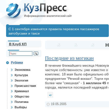
С 1 сентября изменятся правила перевозок пассажиров
автобусами и такси
В Клуб КП
Н
Последние из могикан
Рубрики
В течение ближайшего месяца Новокузн
частную собственность: уже известно 
Экономика
комплекс. 18 мая было официально об
Культура
предприятия "Речной вокзал". Торги п
Экология
более чем "смешная" -
1 миллион 45 
Происшествия
города, является последней надеждой 
Криминал
Общество
Политика
19.05.2005
Выборы