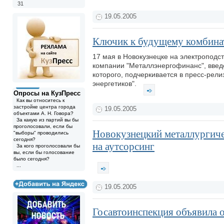
31
19.05.2005
Ключик к будущему комбина
17 мая в Новокузнецке на электроподс
компании "Металлэнергофинанс", введ
которого, подчеркивается в пресс-рели
энергетиков".
Опросы на КузПресс
Как вы относитесь к
застройке центра города
19.05.2005
объектами А. Н. Говора?
За какую из партий вы бы
проголосовали, если бы
Новокузнецкий металлургиче
"выборы" проводились
сегодня?
на аутсорсинг
За кого проголосовали бы
вы, если бы голосование
было сегодня?
...
19.05.2005
Госавтоинспекция объявила о