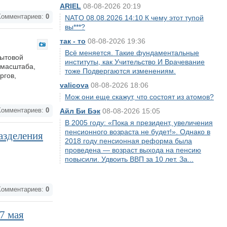
ARIEL
08-08-2026 20:19
омментариев:
0
NATO 08.08.2026 14:10 К чему этот тупой
вы***?
так - то
08-08-2026 19:36
Всё меняется. Такие фундаментальные
бытовой
институты, как Учительство И Врачевание
 масштаба,
тоже Подвергаются изменениям.
ргов,
valicova
08-08-2026 18:06
Мож они еще скажут, что состоят из атомов?
омментариев:
0
Айл Би Бэк
08-08-2026 15:05
В 2005 году: «Пока я президент, увеличения
пенсионного возраста не будет!». Однако в
азделения
2018 году пенсионная реформа была
проведена — возраст выхода на пенсию
повысили. Удвоить ВВП за 10 лет. За...
омментариев:
0
7 мая