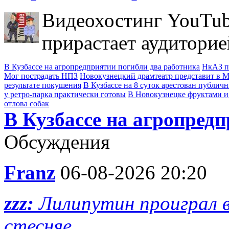
Видеохостинг YouTub
прирастает аудиторие
В Кузбассе на агропредприятии погибли два работника
НкАЗ п
Мог пострадать НПЗ
Новокузнецкий драмтеатр представит в Мо
результате покушения
В Кузбассе на 8 суток арестован публич
у ретро-парка практически готовы
В Новокузнецке фруктами и
отлова собак
В Кузбассе на агропред
Обсуждения
Franz
06-08-2026 20:20
zzz:
Лилипутин проиграл в
стесняе...