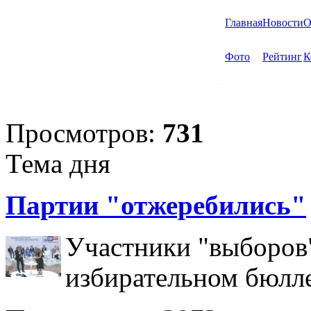
Главная
Новости
О
Фото
Рейтинг
К
Просмотров:
731
Тема дня
Партии "отжеребились"
Участники "выборов"
избирательном бюлл