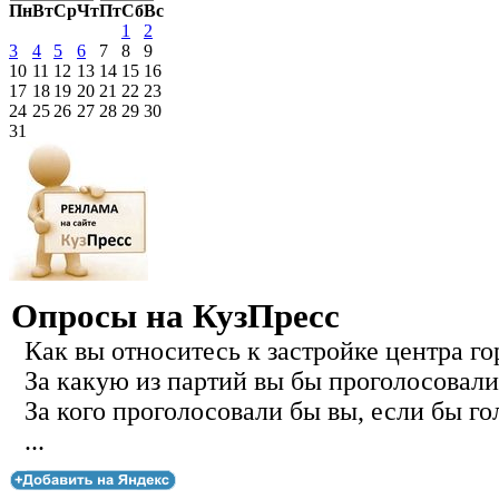
Пн
Вт
Ср
Чт
Пт
Сб
Вс
1
2
3
4
5
6
7
8
9
10
11
12
13
14
15
16
17
18
19
20
21
22
23
24
25
26
27
28
29
30
31
Опросы на КузПресс
Как вы относитесь к застройке центра го
За какую из партий вы бы проголосовали
За кого проголосовали бы вы, если бы го
...