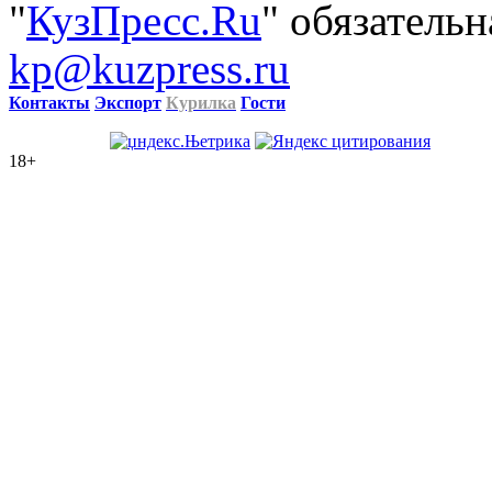
"
КузПресс.Ru
" обязательн
kp@kuzpress.ru
Контакты
Экспорт
Курилка
Гости
18+