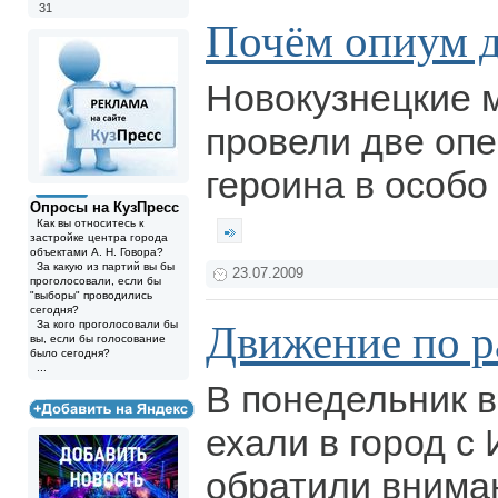
31
Почём опиум д
Новокузнецкие 
провели две оп
героина в особо
Опросы на КузПресс
Как вы относитесь к
застройке центра города
объектами А. Н. Говора?
За какую из партий вы бы
23.07.2009
проголосовали, если бы
"выборы" проводились
сегодня?
Движение по 
За кого проголосовали бы
вы, если бы голосование
было сегодня?
...
В понедельник в
ехали в город с 
обратили внима