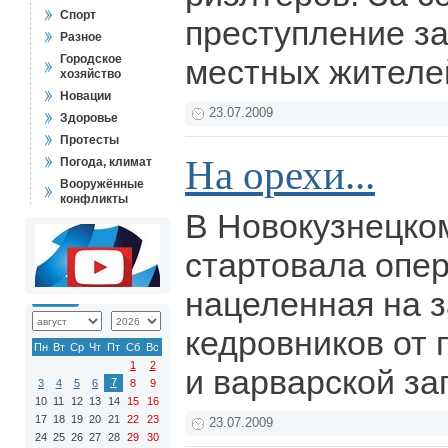
Спорт
преступление з
Разное
Городское
местных жител
хозяйство
Новации
23.07.2009
Здоровье
Протесты
На орехи...
Погода, климат
Вооружённые
конфликты
В Новокузнецко
стартовала опер
нацеленная на 
кедровников от
Пн
Вт
Ср
Чт
Пт
Сб
Вс
1
2
и варварской за
7
3
4
5
6
8
9
10
11
12
13
14
15
16
17
18
19
20
21
22
23
23.07.2009
24
25
26
27
28
29
30