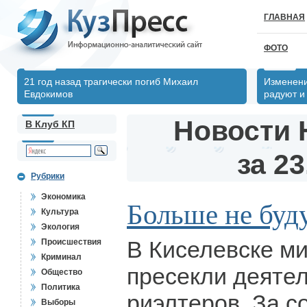
ГЛАВНАЯ
ФОТО
21 год назад трагически погиб Михаил
Изменени
Евдокимов
радуют и
Новости 
В Клуб КП
за 23
Рубрики
Экономика
Больше не буду
Культура
Экология
В Киселевске м
Происшествия
Криминал
пресекли деятел
Общество
Политика
риэлтеров. За 
Выборы