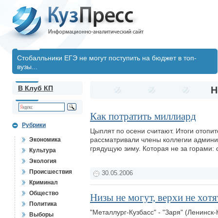
Стобалльники ЕГЭ не могут поступить на бюджет в топ-
вузы...
В Клуб КП
Н
Как потратить миллиард
Рубрики
Цыплят по осени считают. Итоги отопи
рассматривали члены коллегии админис
Экономика
грядущую зиму. Которая не за горами: с
Культура
Экология
Происшествия
30.05.2006
Криминал
Общество
Низы не могут, верхи не хотя
Политика
"Металлург-Кузбасс" - "Заря" (Ленинск-
Выборы