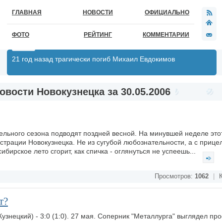
ГЛАВНАЯ
НОВОСТИ
ОФИЦИАЛЬНО
ФОТО
РЕЙТИНГ
КОММЕНТАРИИ
21 год назад трагически погиб Михаил Евдокимов
овости Новокузнецка за 30.05.2006
тельного сезона подводят поздней весной. На минувшей неделе это
трации Новокузнецка. Не из сугубой любознательности, а с прице
ибирское лето сгорит, как спичка - оглянуться не успеешь...
Просмотров:
1062
|
К
т?
Кузнецкий) - 3:0 (1:0). 27 мая. Соперник "Металлурга" выглядел про