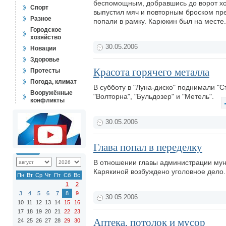
беспомощным, добравшись до ворот хо
Спорт
выпустил мяч и повторным броском прес
Разное
попали в рамку. Карюкин был на месте.
Городское
хозяйство
30.05.2006
Новации
Здоровье
Красота горячего металла
Протесты
Погода, климат
В субботу в "Луна-диско" поднимали "С
Вооружённые
"Волторна", "Бульдозер" и "Метель".
конфликты
30.05.2006
Глава попал в переделку
В отношении главы администрации мун
Карякиной возбуждено уголовное дело
Пн
Вт
Ср
Чт
Пт
Сб
Вс
1
2
3
4
5
6
7
8
9
30.05.2006
10
11
12
13
14
15
16
17
18
19
20
21
22
23
Аптека, потолок и мусор
24
25
26
27
28
29
30