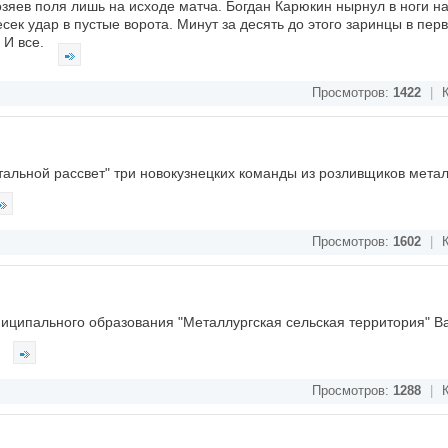
зяев поля лишь на исходе матча. Богдан Карюкин нырнул в ноги 
ек удар в пустые ворота. Минут за десять до этого заринцы в перв
 И все.
Просмотров:
1422
|
К
тальной рассвет" три новокузнецких команды из розливщиков метал
Просмотров:
1602
|
К
иципального образования "Металлургская сельская территория" В
.
Просмотров:
1288
|
К