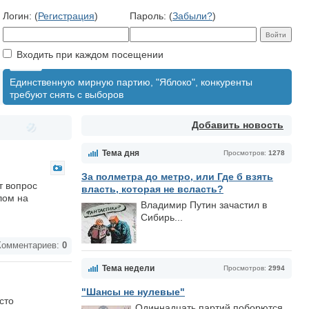
Логин: (
Регистрация
)
Пароль: (
Забыли?
)
Входить при каждом посещении
Единственную мирную партию, "Яблоко", конкуренты
требуют снять с выборов
Добавить новость
Тема дня
Просмотров:
1278
За полметра до метро, или Где б взять
т вопрос
власть, которая не всласть?
лом на
Владимир Путин зачастил в
Сибирь...
омментариев:
0
Тема недели
Просмотров:
2994
"Шансы не нулевые"
сто
Одиннадцать партий поборются