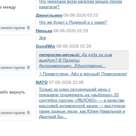
Что черепахи всем кагалом мешок писем
накатали?
ке между
Джентльмен
08-08-2026 03:23
Что же будет с Родиной и с нами?
омментариев:
0
Нюська
08-08-2026 02:29
Зря
GoodWin
08-08-2026 02:28
петросян-месный:
Да куда за ним
выедут? В Палаты
белокаменныеу...Единственно...
омментариев:
0
:) Приветствую, Айл и месный! Повеселили!
NATO
07-08-2026 22:48
Только за один сегодняшний день с
либо вернуть
призывом поддержать на «выборах» 20
сентября партию «ЯБЛОКО» — в качестве
массовой антивоенной акции — выступили
такие разные люди, как Юлия Навальная и
омментариев:
0
Дмитрий Бы...