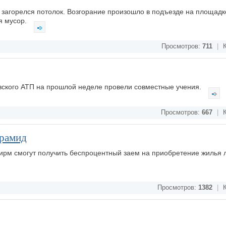
я загорелся потолок. Возгорание произошло в подъезде на площад
я мусор.
Просмотров:
711
|
К
ского АТП на прошлой неделе провели совместные учения.
Просмотров:
667
|
К
ирамид
рм смогут получить беспроцентный заем на приобретение жилья 
Просмотров:
1382
|
К