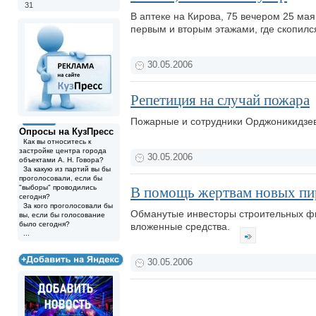
31
В аптеке на Кирова, 75 вечером 25 ма
первым и вторым этажами, где скопилс
30.05.2006
Репетиция на случай пожара
Пожарные и сотрудники Орджоникидзев
Опросы на КузПресс
Как вы относитесь к
застройке центра города
30.05.2006
объектами А. Н. Говора?
За какую из партий вы бы
проголосовали, если бы
"выборы" проводились
В помощь жертвам новых п
сегодня?
За кого проголосовали бы
Обманутые инвесторы строительных фи
вы, если бы голосование
было сегодня?
вложенные средства.
...
30.05.2006