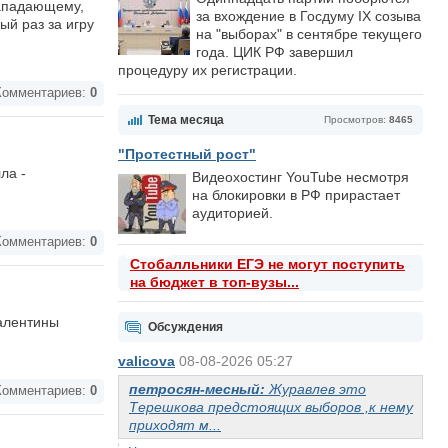
нападающему,
за вхождение в Госдуму IX созыва
ый раз за игру
на "выборах" в сентябре текущего
года. ЦИК РФ завершил
процедуру их регистрации.
омментариев:
0
Тема месяца
Просмотров:
8465
"Протестный рост"
ла -
Видеохостинг YouTube несмотря
на блокировки в РФ прирастает
аудиторией.
омментариев:
0
Стобалльники ЕГЭ не могут поступить
на бюджет в топ-вузы...
алентины
Обсуждения
valicova
08-08-2026 05:27
петросян-месный:
Журавлев это
омментариев:
0
Терешкова предстоящих выборов ,к нему
приходят м...