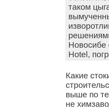
таком цыг
вымученн
изворотл
решениями.
Новосибе с
Hotel, пог
Какие сток
строительс
выше по т
не химзаво