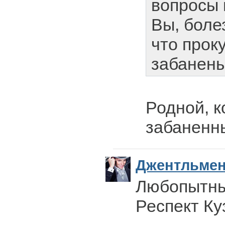
вопросы 
Вы, боле
что прок
забанены
Родной, к
забаненн
Джентльме
Любопытны
Респект Ку