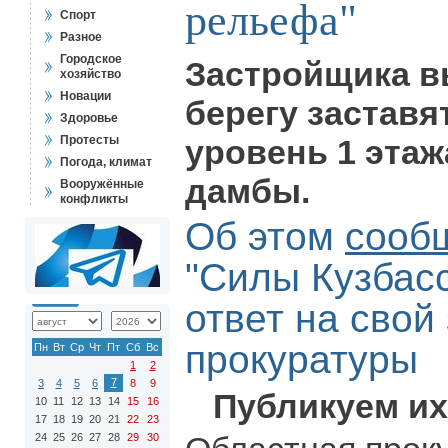
рельефа"
Спорт
Разное
Городское
Застройщика в
хозяйство
Новации
берегу заставя
Здоровье
Протесты
уровень 1 этаж
Погода, климат
дамбы.
Вооружённые
конфликты
Об этом
сооб
"Силы Кузбас
ответ на свой
прокуратуры
Пн
Вт
Ср
Чт
Пт
Сб
Вс
1
2
7
3
4
5
6
8
9
Публикуем и
10
11
12
13
14
15
16
17
18
19
20
21
22
23
24
25
26
27
28
29
30