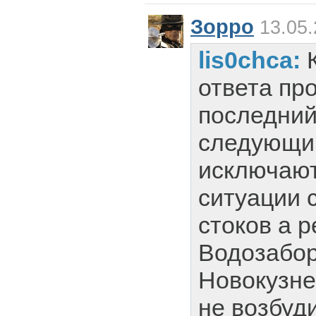
Зорро
13.05.
lis0chca:
ответа пр
последний
следующи
исключаю
ситуации 
стоков а р
Водозабо
Новокузне
не возбуд