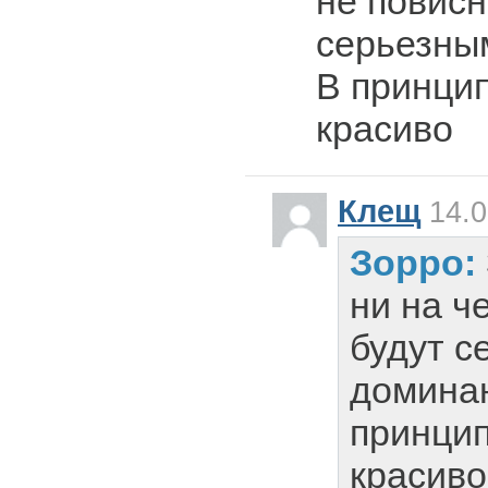
не повисн
серьезны
В принцип
красиво
Клещ
14.0
Зорро:
ни на ч
будут с
домина
принцип
красиво