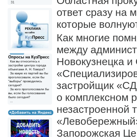
Областная прок
31
ответ сразу на 
которые волнуют
Как многие помн
между админист
Опросы на КузПресс
Новокузнецка и
Как вы относитесь к
застройке центра города
объектами А. Н. Говора?
«Специализиро
За какую из партий вы бы
проголосовали, если бы
"выборы" проводились
застройщик «СД
сегодня?
За кого проголосовали бы
вы, если бы голосование
о комплексном 
было сегодня?
...
незастроенной 
«Левобережный»
Запорожская Це