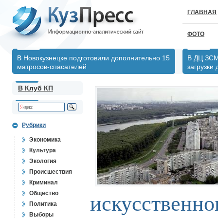
ГЛАВНАЯ
ФОТО
В Новокузнецке подготовили дополнительно 15
В ДЦ ЗСМ
матросов-спасателей
загрузки
В Клуб КП
Рубрики
Экономика
Культура
Экология
Происшествия
Криминал
Общество
искусственно
Политика
Выборы