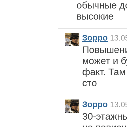
обычные до
высокие
Зорро
13.0
Повышени
может и б
факт. Там
сто
Зорро
13.0
30-этажны