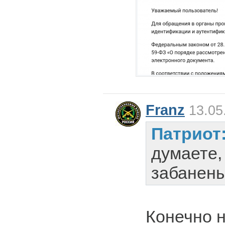
Franz
13.05
Патриот
думаете,
забанены
Конечно н