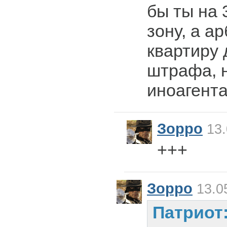
бы ты на 
зону, а а
квартиру 
штрафа, н
иноагента
Зорро
13.
+++
Зорро
13.0
Патриот