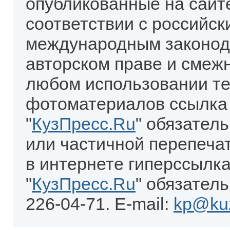
опубликованные на сайт
соответствии с российск
международным законод
авторском праве и смеж
любом использовании те
фотоматериалов ссылка
"
КузПресс.Ru
" обязател
или частичной перепеча
в интернете гиперссылка
"
КузПресс.Ru
" обязатель
226-04-71. E-mail:
kp@kuz