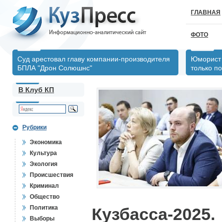
ГЛАВНАЯ
ФОТО
Суд арестовал главу компании-производителя
Юморист 
БПЛА "Дрон Солюшнс"
только по
В Клуб КП
Рубрики
Экономика
Культура
Экология
Происшествия
Криминал
Общество
Политика
Кузбасса-2025.
Выборы