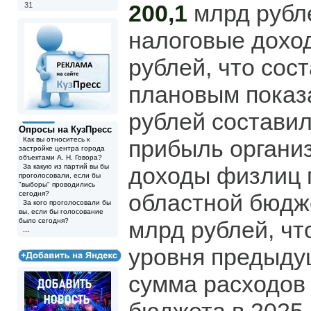
200,1
млрд рубле
31
налоговые дохо
рублей, что сос
плановым показ
рублей составил
Опросы на КузПресс
Как вы относитесь к
прибыль организ
застройке центра города
объектами А. Н. Говора?
За какую из партий вы бы
доходы физлиц 
проголосовали, если бы
"выборы" проводились
сегодня?
областной бюдже
За кого проголосовали бы
вы, если бы голосование
было сегодня?
млрд рублей, чт
...
уровня предыду
сумма расходов