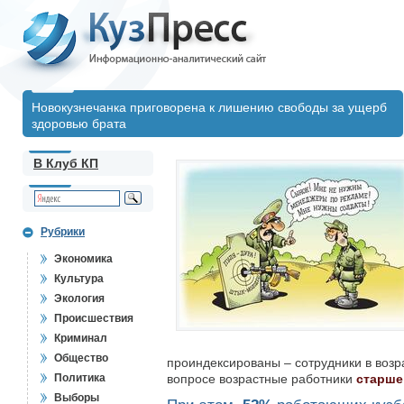
Новокузнечанка приговорена к лишению свободы за ущерб
здоровью брата
В Клуб КП
Рубрики
Экономика
Культура
Экология
Происшествия
Криминал
Общество
проиндексированы – сотрудники в возра
Политика
вопросе возрастные работники
старше
Выборы