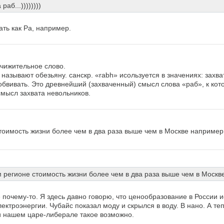
раб...))))))))
ать как Ра, например.
ичижительное слово.
 называют обезьяну. санскр. «rabh» исользуется в значениях: захва
обвивать. Это древнейший (захваченный) смысл слова «раб», к кот
мысл захвата невольников.
оимость жизни более чем в два раза выше чем в Москве например
регионе стоимость жизни более чем в два раза выше чем в Москв
 почему-то. Я здесь давно говорю, что ценообразование в России 
лектроэнергии. Чубайс показал моду и скрылся в воду. В нано. А те
ри нашем царе-либерале такое возможно.