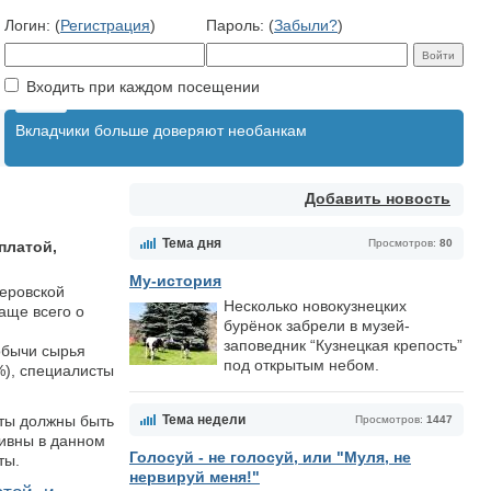
Логин: (
Регистрация
)
Пароль: (
Забыли?
)
Входить при каждом посещении
Вкладчики больше доверяют необанкам
Добавить новость
Тема дня
Просмотров:
80
платой,
Му-история
меровской
Несколько новокузнецких
аще всего о
бурёнок забрели в музей-
заповедник “Кузнецкая крепость”
обычи сырья
под открытым небом.
%), специалисты
аты должны быть
Тема недели
Просмотров:
1447
сивны в данном
Голосуй - не голосуй, или "Муля, не
ты.
нервируй меня!"