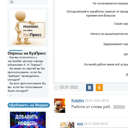
31
Опросы на КузПресс
Как вы относитесь к
застройке центра города
объектами А. Н. Говора?
За какую из партий вы бы
проголосовали, если бы
"выборы" проводились
сегодня?
За кого проголосовали бы
20.07.2022
вы, если бы голосование
было сегодня?
...
Kotafey
20.07.2022 08:51
Работа от слова раб...))))))))
кол
20.07.2022 09:02