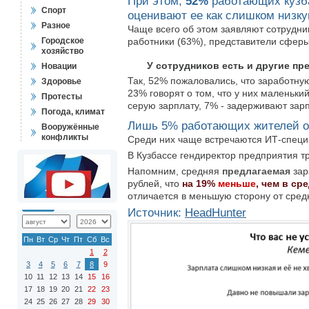
При этом,
52%
работающих кузба
Спорт
оценивают ее как слишком низку
Разное
Чаще всего об этом заявляют сотрудни
Городское
работники (63%), представители сферы
хозяйство
У сотрудников есть и другие пре
Новации
Так, 52% пожаловались, что заработну
Здоровье
23% говорят о том, что у них маленький
Протесты
серую зарплату, 7% - задерживают зар
Погода, климат
Лишь 5% работающих жителей обл
Вооружённые
конфликты
Среди них чаще встречаются ИТ-специ
В Кузбассе гендиректор предприятия 
Напомним, средняя
предлагаемая
зар
рублей, что
на 19%
меньше
, чем в ср
отличается в меньшую сторону от сред
Источник:
HeadHunter
Пн
Вт
Ср
Чт
Пт
Сб
Вс
1
2
3
4
5
6
7
8
9
10
11
12
13
14
15
16
17
18
19
20
21
22
23
24
25
26
27
28
29
30