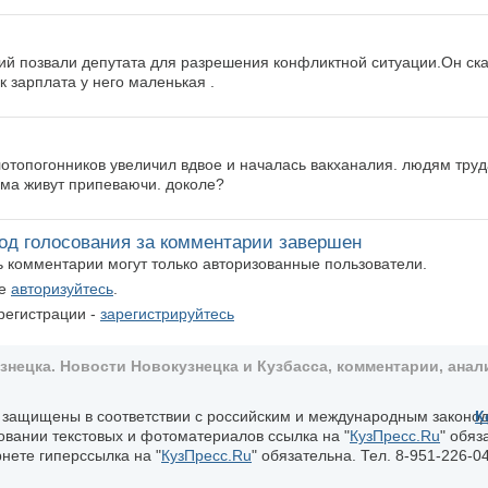
кий позвали депутата для разрешения конфликтной ситуации.Он ска
к зарплата у него маленькая .
лотопогонников увеличил вдвое и началась вакханалия. людям труд
има живут припеваючи. доколе?
од голосования за комментарии завершен
ть комментарии могут только авторизованные пользователи.
те
авторизуйтесь
.
регистрации -
зарегистрируйтесь
ецка. Новости Новокузнецка и Кузбасса, комментарии, анали
, защищены в соответствии с российским и международным законо
К
овании текстовых и фотоматериалов ссылка на "
КузПресс.Ru
" обяз
нете гиперссылка на "
КузПресс.Ru
" обязательна. Тел. 8-951-226-04