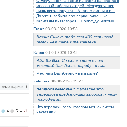
С Есаульской зачастили аварии на шахтах с
массовой гибелью людей. Междуреченск
лишь всколыхнулся... А так-то смолчали...
Да уже и забыли про первоначальные
капиталы инвесторов... Приблуду, никому ...
Franz
08-08-2026 10:53
Клещ:
Сикоко тебе лет 400 лет назад
было? Чем тебе в те времена ...
Клещ
08-08-2026 10:43
Айл Би Бэк:
Сегодня зашел в наш
местный Вальберис, народу - тьма
Местный Вальберис - в изгаиле?
valicova
08-08-2026 05:27
омментариев:
7
петросян-месный:
Журавлев это
Терешкова предстоящих выборов ,к нему
приходят м...
Что черепахи всем кагалом мешок писем
4
5
=
-1
накатали?