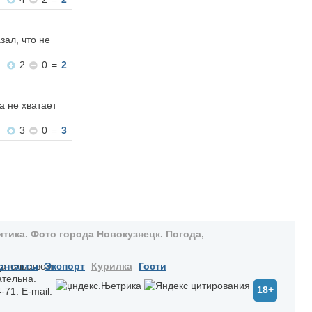
зал, что не
2
0
=
2
а не хватает
3
0
=
3
тика. Фото города Новокузнецк. Погода,
дательством
онтакты
Экспорт
Курилка
Гости
ательна.
18+
-71. E-mail: