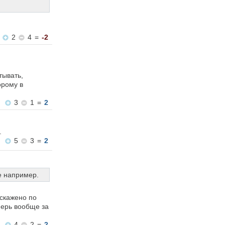
2
4
=
-2
тывать,
орому в
3
1
=
2
.
5
3
=
2
е например.
искажено по
перь вообще за
4
2
=
2