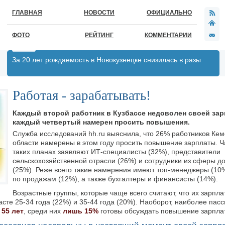
ГЛАВНАЯ
НОВОСТИ
ОФИЦИАЛЬНО
ФОТО
РЕЙТИНГ
КОММЕНТАРИИ
За 20 лет рождаемость в Новокузнецке снизилась в разы
Работая - зарабатывать!
Каждый второй работник в Кузбассе недоволен своей зар
каждый четвертый намерен просить повышения.
Служба исследований hh.ru выяснила, что 26% работников Ке
области намерены в этом году просить повышение зарплаты. Ч
таких планах заявляют ИТ-специалисты (32%), представители
сельскохозяйственной отрасли (26%) и сотрудники из сферы д
(25%). Реже всего такие намерения имеют топ-менеджеры (10
по продажам (12%), а также бухгалтеры и финансисты (14%).
Возрастные группы, которые чаще всего считают, что их зарпл
сте 25-34 года (22%) и 35-44 года (20%). Наоборот, наиболее пас
 55 лет
, среди них
лишь 15%
готовы обсуждать повышение зарпла