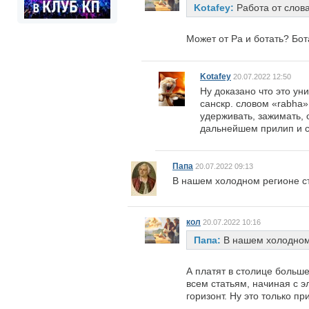
Kotafey:
Работа от слова 
Может от Ра и ботать? Бот
Kotafey
20.07.2022 12:50
Ну доказано что это ун
санскр. словом «rabha»
удерживать, зажимать, 
дальнейшем прилип и с
Папа
20.07.2022 09:13
В нашем холодном регионе ст
кол
20.07.2022 10:16
Папа:
В нашем холодном 
А платят в столице больше
всем статьям, начиная с э
горизонт. Ну это только п