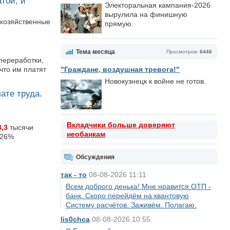
той, и
Электоральная кампания-2026
вырулила на финишную
охозяйственные
прямую.
Тема месяца
Просмотров:
6446
переработки,
"Граждане, воздушная тревога!"
 что им платят
Новокузнецк к войне не готов.
ате труда.
Вкладчики больше доверяют
3,3
тысячи
необанкам
 26%
Обсуждения
так - то
08-08-2026 11:11
Всем доброго денька! Мне нравится ОТП -
банк. Скоро перейдём на квантовую
Систему расчётов. Заживём. Полагаю.
lis0chca
08-08-2026 10:55