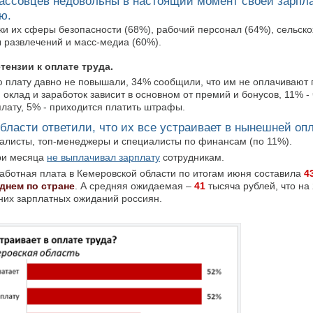
ссовцев недовольны в настоящий момент своей зарпла
ю.
ки их сферы безопасности (68%), рабочий персонал (64%), сельск
 развлечений и масс-медиа (60%).
тензии к оплате труда.
ю плату давно не повышали, 34% сообщили, что им не оплачивают 
 оклад и заработок зависит в основном от премий и бонусов, 11% -
плату, 5% - приходится платить штрафы.
асти ответили, что их все устраивает в нынешней опл
алисты, топ-менеджеры и специалисты по финансам (по 11%).
три месяца
не выплачивал зарплату
сотрудникам.
аботная плата в Кемеровской области по итогам июня составила
4
еднем по стране
. А средняя ожидаемая –
41
тысяча рублей, что на
них зарплатных ожиданий россиян.