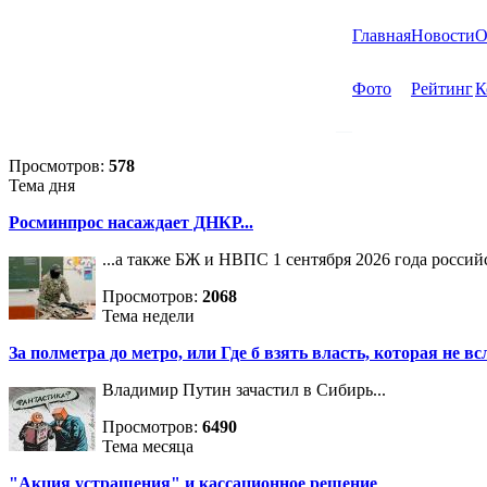
Главная
Новости
О
Фото
Рейтинг
К
Просмотров:
578
Тема дня
Росминпрос насаждает ДНКР...
...а также БЖ и НВПС 1 сентября 2026 года росси
Просмотров:
2068
Тема недели
За полметра до метро, или Где б взять власть, которая не вс
Владимир Путин зачастил в Сибирь...
Просмотров:
6490
Тема месяца
"Акция устрашения" и кассационное решение