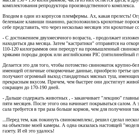
комплектования репродуктора производственного комплекса.
Входим в один из корпусов племфермы. Ах, какая прелесть! Ог
беленькие клавиши пианино, расположились крохотные поросята
себе представить, что через несколько месяцев эти крохотны
- С достижением двухмесячного возраста, - продолжает изложе
находиться два месяца. Затем "кастратики" отправятся на от
110-120 килограммов они переедут на промышленный свиноком
хряками породы дюрок или английскими РIC (пятилинейный ги
Делается это для того, чтобы потомство свиноматок крупно-б
имеющей отличные откормочные данные, приобрело третье ценн
получают огромный выход стандартных мясных туш, имеющих 
прекрасным вкусом. Причем, чем быстрее они достигнут живой м
сокращен до 170-190 дней.
- Дальше содержать животных , - заканчивает "лекцию" главн
пяти месяцев. После этого она начинает покрываться салом. А
сала требуется в три раза больше кормов, чем для получения так
...Перед тем, как покинуть свинокомплекс, решил сделал неско
на объективе моей камеры. А одна оказалась настоящей "модел
газету. И ей это удалось!