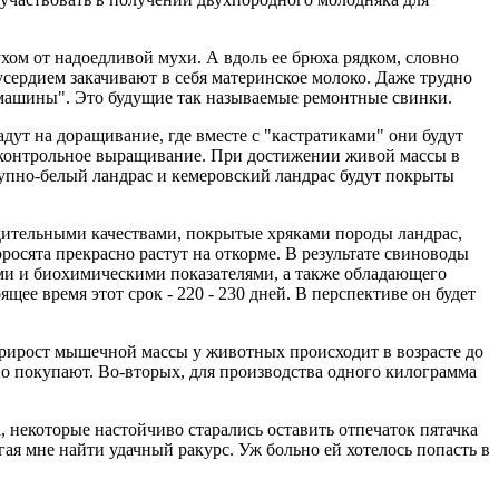
ухом от надоедливой мухи. А вдоль ее брюха рядком, словно
сердием закачивают в себя материнское молоко. Даже трудно
 "машины". Это будущие так называемые ремонтные свинки.
дут на доращивание, где вместе с "кастратиками" они будут
на контрольное выращивание. При достижении живой массы в
упно-белый ландрас и кемеровский ландрас будут покрыты
дительными качествами, покрытые хряками породы ландрас,
сята прекрасно растут на откорме. В результате свиноводы
и и биохимическими показателями, а также обладающего
ее время этот срок - 220 - 230 дней. В перспективе он будет
 прирост мышечной массы у животных происходит в возрасте до
но покупают. Во-вторых, для производства одного килограмма
, некоторые настойчиво старались оставить отпечаток пятачка
ая мне найти удачный ракурс. Уж больно ей хотелось попасть в