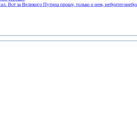
сал. Всё за Великого Путина прошу, только о нем, небуитегонеб