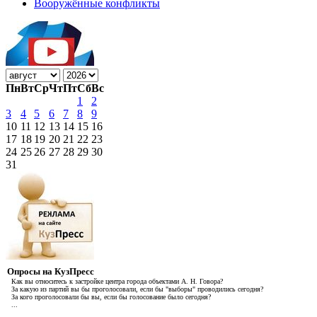
Вооружённые конфликты
Пн
Вт
Ср
Чт
Пт
Сб
Вс
1
2
3
4
5
6
7
8
9
10
11
12
13
14
15
16
17
18
19
20
21
22
23
24
25
26
27
28
29
30
31
Опросы на КузПресс
Как вы относитесь к застройке центра города объектами А. Н. Говора?
За какую из партий вы бы проголосовали, если бы "выборы" проводились сегодня?
За кого проголосовали бы вы, если бы голосование было сегодня?
...