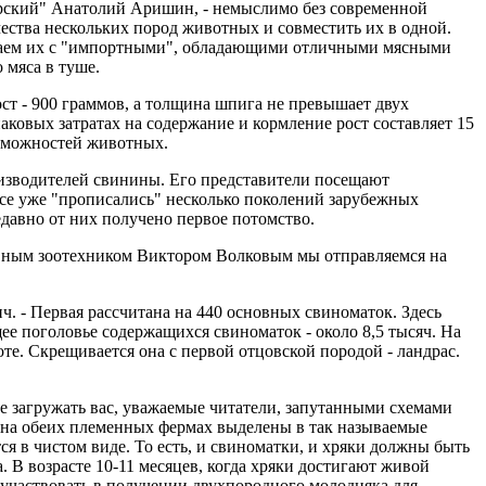
орский" Анатолий Аришин, - немыслимо без современной
чества нескольких пород животных и совместить их в одной.
иваем их с "импортными", обладающими отличными мясными
 мяса в туше.
ост - 900 граммов, а толщина шпига не превышает двух
ковых затратах на содержание и кормление рост составляет 15
озможностей животных.
изводителей свинины. Его представители посещают
ксе уже "прописались" несколько поколений зарубежных
давно от них получено первое потомство.
главным зоотехником Виктором Волковым мы отправляемся на
ч. - Первая рассчитана на 440 основных свиноматок. Здесь
ее поголовье содержащихся свиноматок - около 8,5 тысяч. На
те. Скрещивается она с первой отцовской породой - ландрас.
 загружать вас, уважаемые читатели, запутанными схемами
 на обеих племенных фермах выделены в так называемые
ся в чистом виде. То есть, и свиноматки, и хряки должны быть
 В возрасте 10-11 месяцев, когда хряки достигают живой
т участвовать в получении двухпородного молодняка для