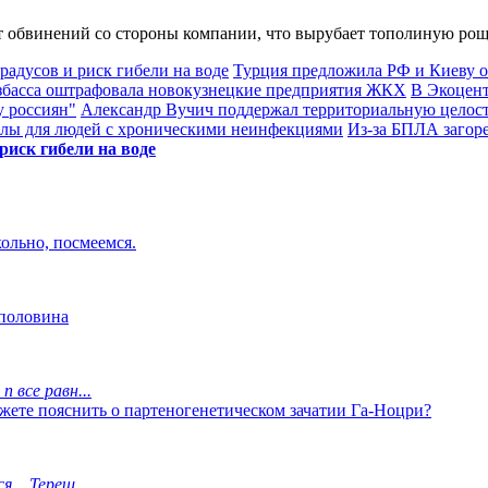
т обвинений со стороны компании, что вырубает тополиную рощ
адусов и риск гибели на воде
Турция предложила РФ и Киеву о
басса оштрафовала новокузнецкие предприятия ЖКХ
В Экоцент
у россиян"
Александр Вучич поддержал территориальную целос
олы для людей с хроническими неинфекциями
Из-за БПЛА загор
риск гибели на воде
кольно, посмеемся.
 половина
 все равн...
ожете пояснить о партеногенетическом зачатии Га-Ноцри?
.. Тереш...