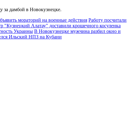
у за дамбой в Новокузнецке.
бъявить мораторий на военные действия
Работу посчитали
р "Кузнецкий Алатау" доставили крошечного косуленка
тность Украины
В Новокузнецке мужчина разбил окно и
елся Ильский НПЗ на Кубани