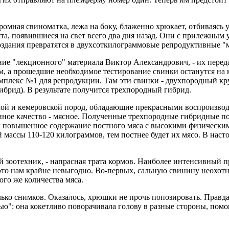
ромная свиноматка, лежа на боку, блаженно хрюкает, отбиваясь 
, появившиеся на свет всего два дня назад. Они с прилежным у
е создания превратятся в двухсоткилограммовые репродуктивные
ние "лекционного" материала Виктор Александрович, - их переда
корм, а прошедшие необходимое тестирование свинки останутся 
плекс №1 для репродукции. Там эти свинки - двухпородный кр
брид). В результате получится трехпородный гибрид.
елой и кемеровской пород, обладающие прекрасными воспроизво
ое качество - мясное. Полученные трехпородные гибридные поро
повышенное содержание постного мяса с высокими физическим
ассы 110-120 килограммов, тем постнее будет их мясо. В настоящ
ый зоотехник, - напрасная трата кормов. Наиболее интенсивный
 это нам крайне невыгодно. Во-первых, сальную свинину неохот
ого же количества мяса.
лько снимков. Оказалось, хрюшки не прочь попозировать. Правда
ью": она кокетливо поворачивала голову в разные стороны, помог