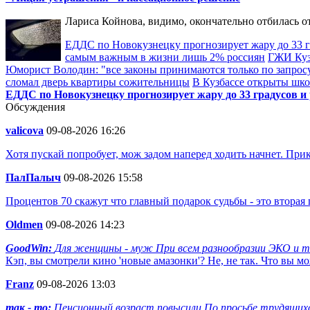
Лариса Койнова, видимо, окончательно отбилась о
ЕДДС по Новокузнецку прогнозирует жару до 33 гр
самым важным в жизни лишь 2% россиян
ГЖИ Куз
Юморист Володин: "все законы принимаются только по запрос
сломал дверь квартиры сожительницы
В Кузбассе открыты шк
ЕДДС по Новокузнецку прогнозирует жару до 33 градусов и 
Обсуждения
valicova
09-08-2026 16:26
Хотя пускай попробует, мож задом наперед ходить начнет. При
ПалПалыч
09-08-2026 15:58
Процентов 70 скажут что главный подарок судьбы - это вторая
Oldmen
09-08-2026 14:23
GoodWin:
Для женщины - муж При всем разнообразии ЭКО и т п
Кэп, вы смотрели кино 'новые амазонки'? Не, не так. Что вы м
Franz
09-08-2026 13:03
так - то:
Пенсионный возраст повысили По просьбе трудящихся.