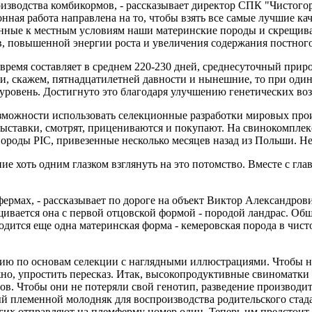
оизводства комбикормов, - рассказывает директор СПК "Чистог
ная работа направлена на то, чтобы взять все самые лучшие ка
ленные к местным условиям наши материнские породы и скрещ
в, повышенной энергии роста и увеличения содержания постного
 время составляет в среднем 220-230 дней, среднесуточный прир
, скажем, пятнадцатилетней давности и нынешние, то при одина
й уровень. Достигнуто это благодаря улучшению генетических в
зможности использовать селекционные разработки мировых про
выставки, смотрят, прицениваются и покупают. На свинокомпле
ороды PIC, привезенные несколько месяцев назад из Польши. Не
ние хоть одним глазком взглянуть на это потомство. Вместе с 
ермах, - рассказывает по дороге на объект Виктор Александрови
щивается она с первой отцовской формой - породой ландрас. Общ
дится еще одна материнская форма - кемеровская порода в чисто
цию по основам селекции с наглядными иллюстрациями. Чтобы не
но, упростить пересказ. Итак, высокопродуктивные свиноматки
ов. Чтобы они не потеряли свой генотип, разведение производит
 племенной молодняк для воспроизводства родительского стада.
других отправляют на племферму номер один. Теперь им предстои