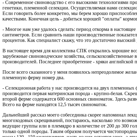
- Современное свиноводство с его высокими технологиями пр
генетики, племенной селекции. Осуществляемая нами селекцион
Если говорить более конкретно, мы берем хорошо приспособ
качествами. Конечная цель - добиться хорошей "оплаты" кормо
- Многое нам уже удалось сделать: период откорма в настоящее
сантиметров. Если сравнить наши производственные показатели
процентов. Как специалист скажу, что это достаточно высоки
В настоящее время для коллектива СПК открылись хорошие во
зарубежные свиноводческие хозяйства, сельскохозяйственные 
производителей. Последнее приобретение - хряки английской п
После всего сказанного у меня появилось непреодолимое жела
племенную ферму номер два.
- Селекционная работа у нас производится на двух племенных ф
производится первая материнская порода - крупно-белая. Скре
второй ферме содержатся 600 основных свиноматок. Здесь разво
Всего на ферме находятся 12,5 тысяч свиноматок.
Дальнейший рассказ моего собеседника скорее напоминал лек
многоходовых скрещиваний, постараюсь, насколько это возмож
ведущие группы или в племядро в количестве от 200 до 300 гол
только одной породы. Таким образом получается чистопородный
массы 130 - 150 килограммов, часть из них остается здесь, а 