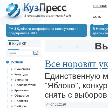
ГЛАВНАЯ
ФОТО
ГЖИ Кузбасса оштрафовала новокузнецкие
В Новоку
предприятия ЖКХ
дверь кв
В
В Клуб КП
Все норовят ук
Рубрики
Экономика
Единственную м
Культура
Экология
"Яблоко", конку
Происшествия
Криминал
снять с выборов
Общество
Политика
07.08.2026
Выборы