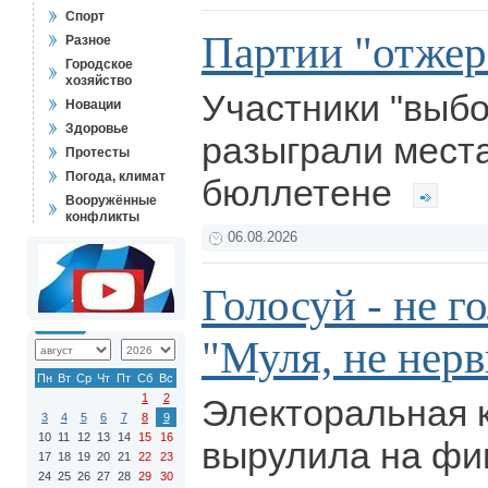
Спорт
Партии "отжер
Разное
Городское
хозяйство
Участники "выбо
Новации
Здоровье
разыграли мест
Протесты
Погода, климат
бюллетене
Вооружённые
конфликты
06.08.2026
Голосуй - не г
"Муля, не нер
Пн
Вт
Ср
Чт
Пт
Сб
Вс
1
2
Электоральная 
3
4
5
6
7
8
9
10
11
12
13
14
15
16
вырулила на фи
17
18
19
20
21
22
23
24
25
26
27
28
29
30