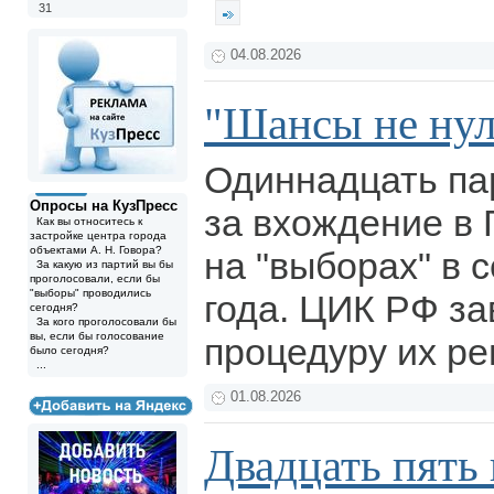
31
04.08.2026
"Шансы не ну
Одиннадцать па
Опросы на КузПресс
за вхождение в 
Как вы относитесь к
застройке центра города
объектами А. Н. Говора?
на "выборах" в 
За какую из партий вы бы
проголосовали, если бы
"выборы" проводились
года. ЦИК РФ з
сегодня?
За кого проголосовали бы
вы, если бы голосование
процедуру их ре
было сегодня?
...
01.08.2026
Двадцать пять 