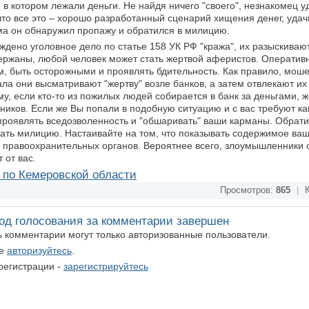
 в котором лежали деньги. Не найдя ничего "своего", незнакомец у
что все это – хорошо разработанный сценарий хищения денег, удач
а он обнаружил пропажу и обратился в милицию.
дено уголовное дело по статье 158 УК РФ "кража", их разыскиваю
адержаны, любой человек может стать жертвой аферистов. Оператив
, быть осторожными и проявлять бдительность. Как правило, мош
ала они высматривают "жертву" возле банков, а затем отвлекают и
у, если кто-то из пожилых людей собирается в банк за деньгами, 
нников. Если же Вы попали в подобную ситуацию и с вас требуют к
проявлять вседозволенность и "обшаривать" ваши карманы. Обрати
ать милицию. Настаивайте на том, что показывать содержимое ва
в правоохранительных органов. Вероятнее всего, злоумышленники
 от вас.
по Кемеровской области
Просмотров:
865
|
К
од голосования за комментарии завершен
ть комментарии могут только авторизованные пользователи.
те
авторизуйтесь
.
регистрации -
зарегистрируйтесь