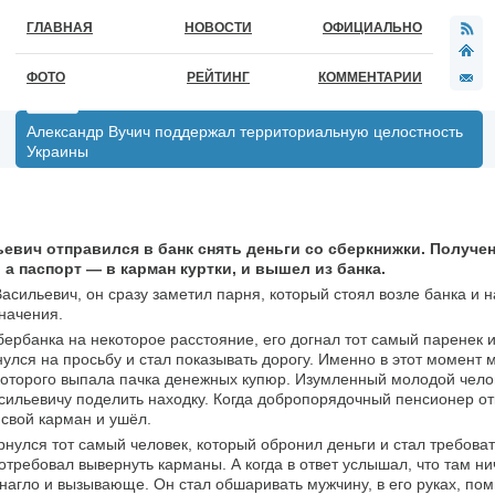
ГЛАВНАЯ
НОВОСТИ
ОФИЦИАЛЬНО
ФОТО
РЕЙТИНГ
КОММЕНТАРИИ
Александр Вучич поддержал территориальную целостность
Украины
ьевич отправился в банк снять деньги со сберкнижки. Получе
 а паспорт — в карман куртки, и вышел из банка.
асильевич, он сразу заметил парня, который стоял возле банка и 
значения.
ербанка на некоторое расстояние, его догнал тот самый паренек и
улся на просьбу и стал показывать дорогу. Именно в этот момент 
 которого выпала пачка денежных купюр. Изумленный молодой чело
сильевичу поделить находку. Когда добропорядочный пенсионер от
 свой карман и ушёл.
рнулся тот самый человек, который обронил деньги и стал требова
отребовал вывернуть карманы. А когда в ответ услышал, что там нич
 нагло и вызывающе. Он стал обшаривать мужчину, в его руках, по