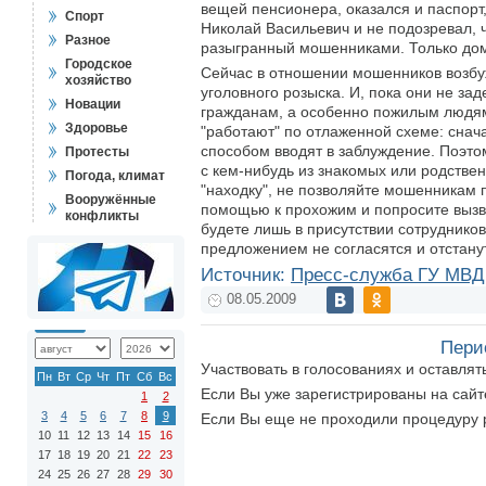
вещей пенсионера, оказался и паспорт,
Спорт
Николай Васильевич и не подозревал, 
Разное
разыгранный мошенниками. Только дом
Городское
Сейчас в отношении мошенников возбуж
хозяйство
уголовного розыска. И, пока они не з
Новации
гражданам, а особенно пожилым людям
Здоровье
"работают" по отлаженной схеме: снач
способом вводят в заблуждение. Поэтом
Протесты
с кем-нибудь из знакомых или родстве
Погода, климат
"находку", не позволяйте мошенникам 
Вооружённые
помощью к прохожим и попросите вызв
конфликты
будете лишь в присутствии сотруднико
предложением не согласятся и отстанут
Источник:
Пресс-служба ГУ МВД 
08.05.2009
Пери
Участвовать в голосованиях и оставля
Пн
Вт
Ср
Чт
Пт
Сб
Вс
Если Вы уже зарегистрированы на сай
1
2
3
4
5
6
7
8
9
Если Вы еще не проходили процедуру 
10
11
12
13
14
15
16
17
18
19
20
21
22
23
24
25
26
27
28
29
30