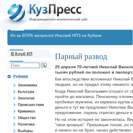
Из-за БПЛА загорелся Ильский НПЗ на Кубани
В Клуб КП
Парный развод
25 апреля 70-летний Николай Васил
тысяч рублей он положил в паспорт,
Рубрики
Как впоследствии вспоминал Николай В
людьми, но не придал этому никакого 
Экономика
Когда Николай Васильевич отошел от сб
Культура
пройти до магазина. Пенсионер откликн
Экология
пробежал мужчина, из кармана куртки
Происшествия
деньги и тут же предложил Николаю Ва
Криминал
предложения, парень спрятал деньги в
Общество
Но на этом история не закончилась. Ве
Политика
"свои кровные". Приказным тоном, он п
и ничего он не брал, начал действовал
Выборы