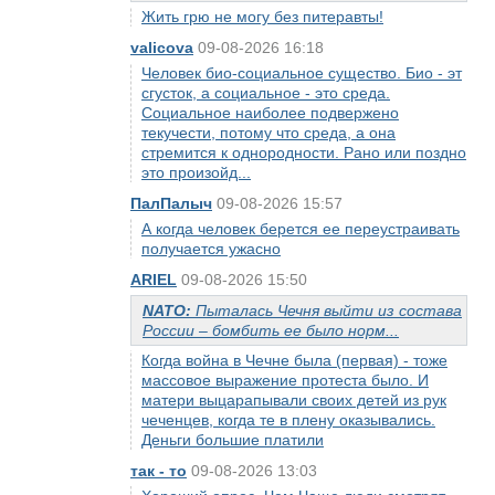
Жить грю не могу без питеравты!
valicova
09-08-2026 16:18
Человек био-социальное существо. Био - эт
сгусток, а социальное - это среда.
Социальное наиболее подвержено
текучести, потому что среда, а она
стремится к однородности. Рано или поздно
это произойд...
ПалПалыч
09-08-2026 15:57
А когда человек берется ее переустраивать
получается ужасно
ARIEL
09-08-2026 15:50
NATO:
Пыталась Чечня выйти из состава
России – бомбить ее было норм...
Когда война в Чечне была (первая) - тоже
массовое выражение протеста было. И
матери выцарапывали своих детей из рук
чеченцев, когда те в плену оказывались.
Деньги большие платили
так - то
09-08-2026 13:03