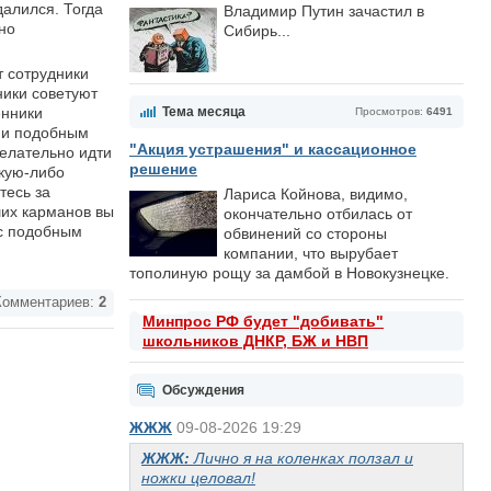
далился. Тогда
Владимир Путин зачастил в
но
Сибирь...
т сотрудники
ники советуют
енники
Тема месяца
Просмотров:
6491
х и подобным
"Акция устрашения" и кассационное
желательно идти
решение
акую-либо
тесь за
Лариса Койнова, видимо,
ших карманов вы
окончательно отбилась от
 с подобным
обвинений со стороны
компании, что вырубает
тополиную рощу за дамбой в Новокузнецке.
омментариев:
2
Минпрос РФ будет "добивать"
школьников ДНКР, БЖ и НВП
Обсуждения
ЖЖЖ
09-08-2026 19:29
ЖЖЖ:
Лично я на коленках ползал и
ножки целовал!