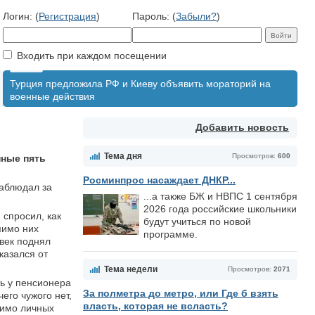
Логин: (
Регистрация
)
Пароль: (
Забыли?
)
Входить при каждом посещении
Турция предложила РФ и Киеву объявить мораторий на
военные действия
Добавить новость
Тема дня
Просмотров:
600
нные пять
Росминпрос насаждает ДНКР...
наблюдал за
...а также БЖ и НВПС 1 сентября
2026 года российские школьники
 спросил, как
будут учиться по новой
мимо них
программе.
век поднял
казался от
Тема недели
Просмотров:
2071
ть у пенсионера
За полметра до метро, или Где б взять
его чужого нет,
власть, которая не всласть?
мимо личных