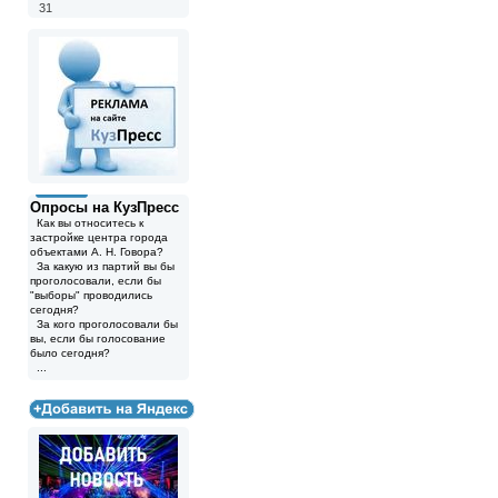
31
Опросы на КузПресс
Как вы относитесь к
застройке центра города
объектами А. Н. Говора?
За какую из партий вы бы
проголосовали, если бы
"выборы" проводились
сегодня?
За кого проголосовали бы
вы, если бы голосование
было сегодня?
...