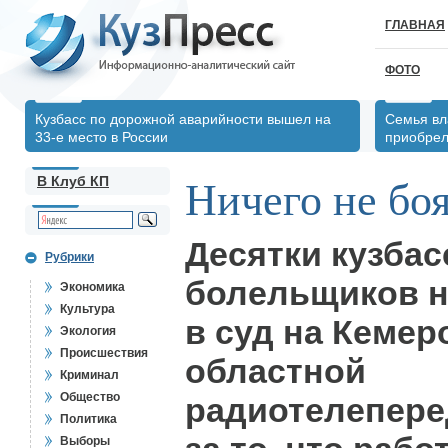
ГЛАВНАЯ
ФОТО
Кузбасс по дорожной аварийности вышел на
Семья вл
33-е место в России
приобрел
В Клуб КП
Ничего не боя
Десятки кузбас
Рубрики
болельщиков 
Экономика
Культура
в суд на Кемер
Экология
Происшествия
областной
Криминал
Общество
радиотелепер
Политика
Выборы