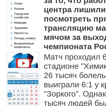
за то, что рабо
Спорт
центра лишили
Разное
Городское
посмотреть п
хозяйство
Новации
трансляцию ма
Здоровье
Протесты
мячом за выхо
Погода, климат
Вооружённые
чемпионата Ро
конфликты
Матч проходил 6
стадионе "Химик
26 тысяч болел
выиграли 6:1 у 
Пн
Вт
Ср
Чт
Пт
Сб
Вс
1
2
3
4
5
6
7
8
9
"Зоркого". Одна
10
11
12
13
14
15
16
17
18
19
20
21
22
23
тысяч людей б
24
25
26
27
28
29
30