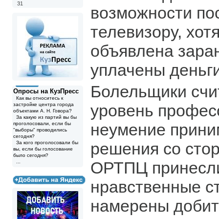
31
возможности по
телевизору, хот
объявлена заран
уплачены деньги
Болельщики счит
Опросы на КузПресс
Как вы относитесь к
уровень профес
застройке центра города
объектами А. Н. Говора?
За какую из партий вы бы
неумение прини
проголосовали, если бы
"выборы" проводились
сегодня?
решения со сто
За кого проголосовали бы
вы, если бы голосование
было сегодня?
ОРТПЦ принесл
...
нравственные ст
намерены добит