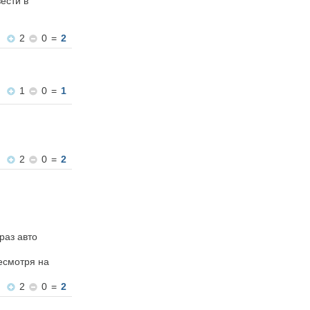
ести в
2
0
=
2
1
0
=
1
2
0
=
2
раз авто
есмотря на
2
0
=
2