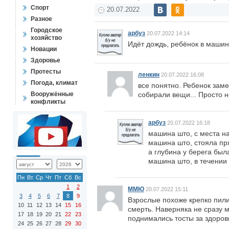
Спорт
20.07.2022
Разное
Городское
арбуз
20.07.2022 14:14
хозяйство
Идёт дождь, ребёнок в машин
Новации
Здоровье
Протесты
ленкин
20.07.2022 16:08
Погода, климат
все понятно. Ребенок заме
Вооружённые
собирали вещи... Просто 
конфликты
арбуз
20.07.2022 16:18
машина што, с места на
машина што, стояла пр
а глубина у берега был
машина што, в течении
Пн
Вт
Ср
Чт
Пт
Сб
Вс
1
2
ММЮ
20.07.2022 15:11
3
4
5
6
7
8
9
Взрослые похоже крепко пили
10
11
12
13
14
15
16
смерть. Наверняка не сразу м
17
18
19
20
21
22
23
поднимались тосты за здоровь
24
25
26
27
28
29
30