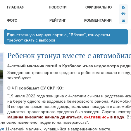
ГЛАВНАЯ
НОВОСТИ
ОФИЦИАЛЬНО
ФОТО
РЕЙТИНГ
КОММЕНТАРИИ
Единственную мирную партию, "Яблоко", конкуренты
требуют снять с выборов
Ребенок утонул вместе с автомобил
4-летний мальчик погиб в Кузбассе из-за недосмотра роди
Заведенное транспортное средство с ребенком съехало в воду
захлебнулся.
О ЧП сообщает СУ СКР КО:
"19 июля 2022 года женщина с 4-летним сыном и родственник
на берегу одного из водоемов Кемеровского района. Автомоби
В вечернее время пошел дождь, мальчика посадили в автомоби
двигатель транспортного средства был заведен. Спустя некото
машина внезапно начала двигаться,
скатившись
в воду
. В
ля было извлечено, поднято на поверхность".
ул
11-летний мальчик, купавшийся в запрещенном месте.