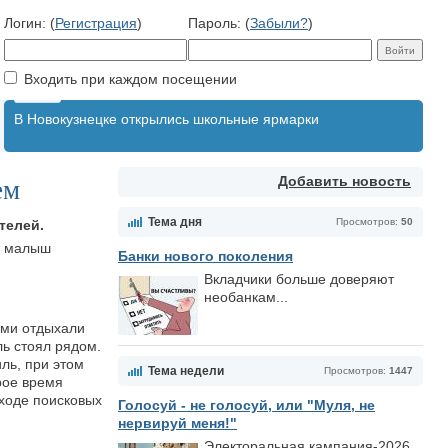
Логин: (
Регистрация
)
Пароль: (
Забыли?
)
Входить при каждом посещении
В Новокузнецке открылись школьные ярмарки
Добавить новость
ем
Тема дня
Просмотров:
50
телей.
, малыш
Банки нового поколения
Вкладчики больше доверяют
необанкам...
ами отдыхали
ль стоял рядом.
ль, при этом
Тема недели
Просмотров:
1447
рое время
 ходе поисковых
Голосуй - не голосуй, или "Муля, не
нервируй меня!"
Электоральная кампания-2026