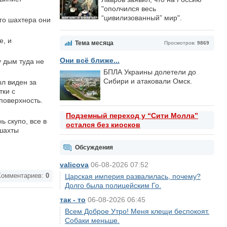
"ополчился весь
“цивилизованный” мир".
го шахтера они
е, и
Тема месяца
Просмотров:
9869
Они всё ближе...
у дым туда не
БПЛА Украины долетели до
Сибири и атаковали Омск.
ыл виден за
тки с
поверхность.
Подземный переход у “Сити Молла”
 скупо, все в
остался без киосков
 шахты
Обсуждения
valicova
06-08-2026 07:52
омментариев:
0
Царская империя развалилась, почему?
Долго была полицейским Го.
так - то
06-08-2026 06:45
Всем Доброе Утро! Меня клещи беспокоят.
Собаки меньше.