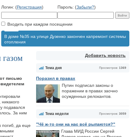
Логин: (
Регистрация
)
Пароль: (
Забыли?
)
Входить при каждом посещении
В доме №35 на улице Дузенко закончен капремонт системы
отопления
Добавить новость
 газом
Тема дня
Просмотров:
1369
Вот письмо
Поразил в правах
 свидетелем
Путин подписал законы о
поражении в правах заочно
нтировали
осужденных релокантов.
 никакого
ту подавался
елось. За ним
Тема недели
Просмотров:
3059
"Чё ж-то они на нас всё рыпаются?"
к погиб, да еще
земными
Глава МИД России Сергей
ашинист
Лавров заявил, что на Россию