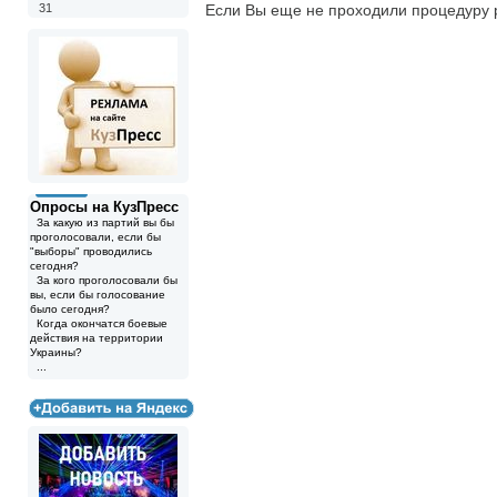
31
Если Вы еще не проходили процедуру 
Опросы на КузПресс
За какую из партий вы бы
проголосовали, если бы
"выборы" проводились
сегодня?
За кого проголосовали бы
вы, если бы голосование
было сегодня?
Когда окончатся боевые
действия на территории
Украины?
...