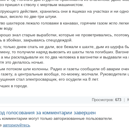
воз пришел к стволу с мертвым машинистом.
трующего действия, хранились они в ящиках на участках и ни одно
вых, висело по две-три штуки.
во шахтеров лежало головами в канавах, горячим газом жгло легки
м воду.
хорошо знал старые выработки, которые не проветривались, поэтом
 в збойках, закрываясь спецодеждой.
, только днем спать не дали, все бежали к шахте, дым из шурфа б
мену, то получили наряд вывозить из шахты тела погибших. Вагоне
а мы раскладывали их по два человека в вагонетки и выдавали на 
отя это делалось ночью.
м потоком шли колонны. Радио и газеты сообщили об аварии очень
ю газету, а центральные вообще, по-моему, молчали. Руководители
ущения стал электросварщик, его осудили на 8 лет.
учших в городе.
Просмотров:
673
|
К
од голосования за комментарии завершен
ть комментарии могут только авторизованные пользователи.
те
авторизуйтесь
.