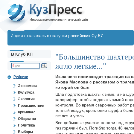
Индия отказалась от закупки российских Су-57
В Клуб КП
"Большинство шахтеро
жгло легкие..."
Из-за чего происходят трагедии на 
Рубрики
Якова Маслова с рассказом о трагед
Экономика
которой он был.
Культура
Шла подготовка шахты к зиме, и на ш
Экология
калорифер, чтобы подавать зимой подог
контроля. Во время сварочных работ р
Происшествия
теплый воздух, крепление шурфа было 
Криминал
взялся и уголь.
Общество
Все добычные участки попали под струю
Политика
газ горячий был. Погибло тогда 48 че
Выборы
диспетчерами, взрывниками, сумконоса