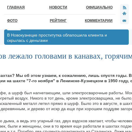
ГЛАВНАЯ
НОВОСТИ
ОФИЦИАЛЬНО
ФОТО
РЕЙТИНГ
КОММЕНТАРИИ
В Новокузнецке проститутка облапошила клиента и
скрылась с деньгами
в лежало головами в канавах, горячим
шахтах? Мы об этом узнаем, к сожалению, лишь спустя годы. 
ии на шахте "7-го ноября" в Ленинске-Кузнецком в 1950 году,
урфе, а шурф был нагнетающим, шли электросварочные работы. Мо
ретый воздух. Никого в тот день, кроме электросварщика, не было,
аскаленный металл летел прямо в шурф. Было это в августе, в шах
деревянным, и дерево от искр да еще при хорошем поддуве загор
 дыма, а ведь это угарный газ, двух вздохов хватает, чтобы челове
ловек, были и женщины, они в то время еще работали в шахтах под
ми и т.д. Погибло два студента-практиканта из Сталинска. Даже м