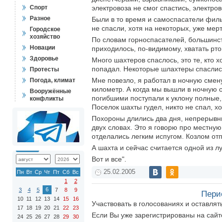
Спорт
электровоза не смог спастись, электро
Разное
Были в то время и самоспасатели филь
не спасли, хотя на некоторых, уже мерт
Городское
хозяйство
По словам горноспасателей, большинст
Новации
приходилось, по-видимому, хватать рто
Здоровье
Много шахтеров спаслось, это те, кто 
попадал. Некоторые шлахтеры спаслись
Протесты
Мне повезло, я работал в ночную смену
Погода, климат
километр. А когда мы вышли в ночную с
Вооружённые
погибшими поступали к уклону полные, 
конфликты
Поселок шахты гудел, никто не спал, х
Похороны длились два дня, непрерывны
двух словах. Это я говорю про местну
отделались легким испугом. Козлом отп
А шахта и сейчас считается одной из л
Вот и все".
25.02.2005
Пн
Вт
Ср
Чт
Пт
Сб
Вс
1
2
6
3
4
5
7
8
9
Пери
10
11
12
13
14
15
16
Участвовать в голосованиях и оставля
17
18
19
20
21
22
23
Если Вы уже зарегистрированы на сай
24
25
26
27
28
29
30