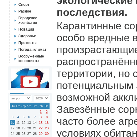
экологические
Спорт
последствия.
Разное
Городское
Карантинные со
хозяйство
Новации
особо вредные в
Здоровье
Протесты
произрастающие
Погода, климат
Вооружённые
распространённ
конфликты
территории, но 
потенциальным
возможной аккл
Завезённые сор
Пн
Вт
Ср
Чт
Пт
Сб
Вс
1
2
3
4
5
6
7
8
9
часто более агр
10
11
12
13
14
15
16
17
18
19
20
21
22
23
условиях обитан
24
25
26
27
28
29
30