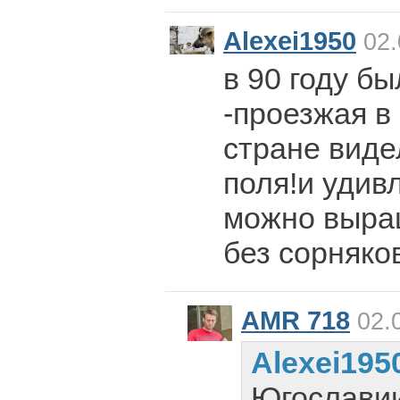
Alexei1950
02.
в 90 году б
-проезжая в
стране виде
поля!и удивл
можно выра
без сорняков
AMR 718
02.0
Alexei195
Югославии