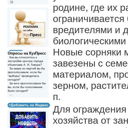
31
родине, где их 
ограничивается 
вредителями и 
биологическими
Новые сорняки 
Опросы на КузПресс
Как вы относитесь к
завезены с сем
застройке центра города
объектами А. Н. Говора?
За какую из партий вы бы
материалом, пр
проголосовали, если бы
"выборы" проводились
сегодня?
зерном, растите
За кого проголосовали бы
вы, если бы голосование
было сегодня?
п.
...
Для ограждения 
хозяйства от за