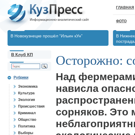
ГЛАВНАЯ
ФОТО
В Новокузнецке прошёл “Ильин кУн”
В Нижнек
пострада
В Клуб КП
Осторожно: с
Над фермерами
Рубрики
нависла опасн
Экономика
Культура
распространен
Экология
Происшествия
сорняков. Это
Криминал
Общество
неблагоприят
Политика
Выборы