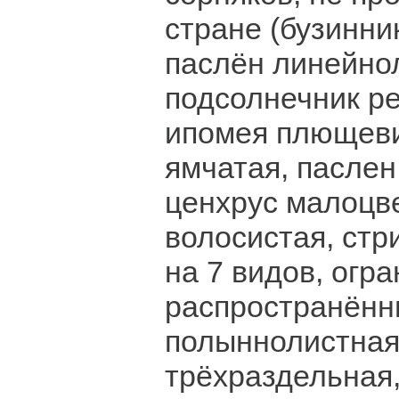
стране (бузинни
паслён линейно
подсолнечник р
ипомея плющеви
ямчатая, паслен
ценхрус малоцв
волосистая, стри
на 7 видов, огр
распространённ
полыннолистная
трёхраздельная