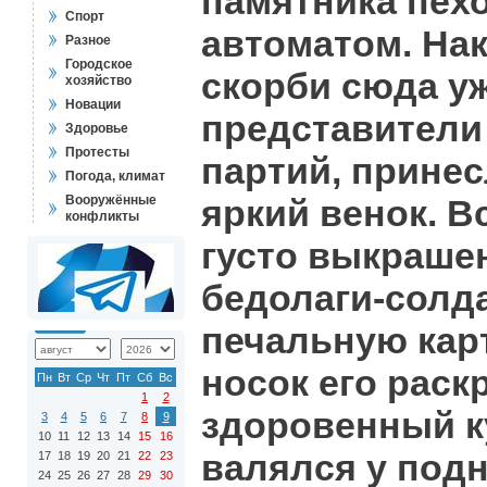
памятника пехо
Спорт
автоматом. На
Разное
Городское
скорби сюда у
хозяйство
Новации
представители
Здоровье
Протесты
партий, принес
Погода, климат
Вооружённые
яркий венок. В
конфликты
густо выкраше
бедолаги-солд
печальную кар
носок его раск
Пн
Вт
Ср
Чт
Пт
Сб
Вс
1
2
здоровенный к
3
4
5
6
7
8
9
10
11
12
13
14
15
16
валялся у под
17
18
19
20
21
22
23
24
25
26
27
28
29
30