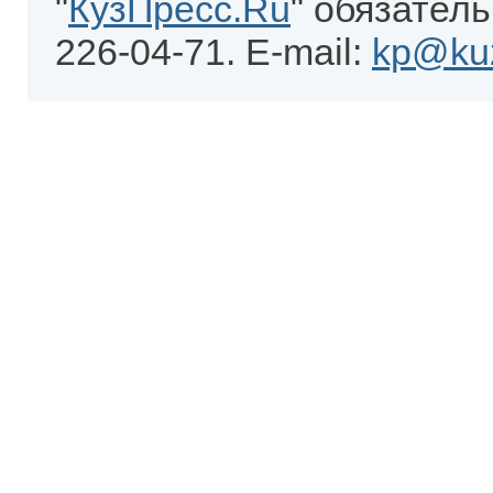
"
КузПресс.Ru
" обязатель
226-04-71. E-mail:
kp@kuz