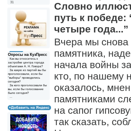
31
Словно иллюст
путь к победе: 
четыре года...”
Вчера мы снова
памятника, наде
Опросы на КузПресс
Как вы относитесь к
начала войны за
застройке центра города
объектами А. Н. Говора?
За какую из партий вы бы
кто, по нашему 
проголосовали, если бы
"выборы" проводились
сегодня?
оказалось, мнен
За кого проголосовали бы
вы, если бы голосование
было сегодня?
памятниками сле
...
на сапог гипсову
так сказать, со