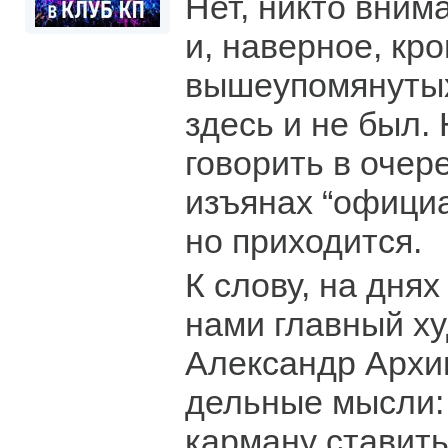
Нет, никто вним
и, наверное, кр
вышеупомянутых
здесь и не был.
говорить в очер
изъянах “официа
но приходится.
К слову, на днях
нами главный х
Александр Архи
дельные мысли: 
карману ставит