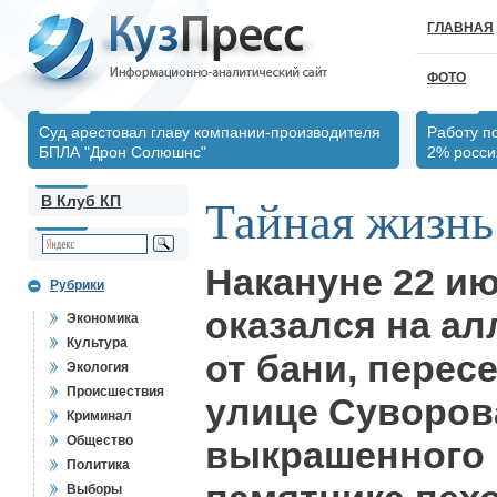
ГЛАВНАЯ
ФОТО
Суд арестовал главу компании-производителя
Работу п
БПЛА "Дрон Солюшнс"
2% росси
В Клуб КП
Тайная жизнь
Накануне 22 ию
Рубрики
оказался на ал
Экономика
Культура
от бани, пересе
Экология
Происшествия
улице Суворова
Криминал
Общество
выкрашенного 
Политика
Выборы