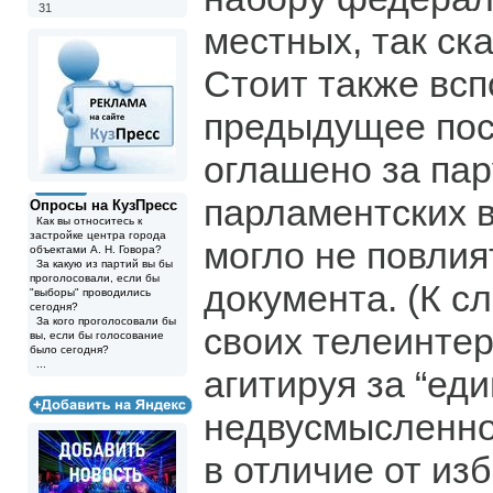
31
местных, так ска
Стоит также всп
предыдущее по
оглашено за пар
парламентских в
Опросы на КузПресс
Как вы относитесь к
застройке центра города
могло не повлия
объектами А. Н. Говора?
За какую из партий вы бы
проголосовали, если бы
документа. (К сл
"выборы" проводились
сегодня?
За кого проголосовали бы
своих телеинтер
вы, если бы голосование
было сегодня?
...
агитируя за “еди
недвусмысленно 
в отличие от из