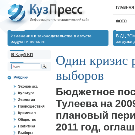
ГЛАВНАЯ
ФОТО
Изменения в законодательстве в августе
В ДЦ ЗСМ
радуют и печалят
загрузки
В Клуб КП
Один кризис 
выборов
Рубрики
Экономика
Бюджетное по
Культура
Экология
Тулеева на 2009
Происшествия
плановый пери
Криминал
Общество
2011 год, огла
Политика
Выборы