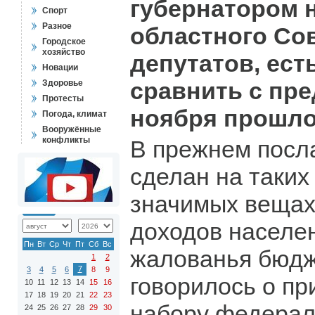
губернатором 
Спорт
Разное
областного Со
Городское
хозяйство
депутатов, ест
Новации
сравнить с пре
Здоровье
Протесты
ноября прошло
Погода, климат
Вооружённые
конфликты
В прежнем посл
сделан на таких
значимых вещах,
доходов населен
Пн
Вт
Ср
Чт
Пт
Сб
Вс
жалованья бюдж
1
2
7
3
4
5
6
8
9
говорилось о пр
10
11
12
13
14
15
16
17
18
19
20
21
22
23
набору федерал
24
25
26
27
28
29
30