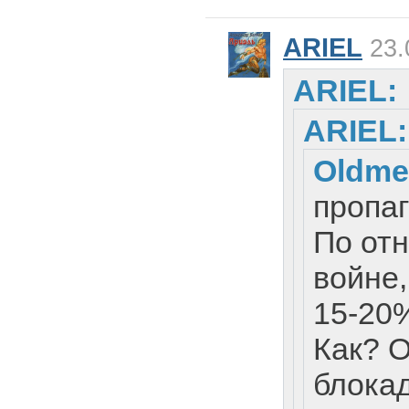
ARIEL
23.
ARIEL:
ARIEL:
Oldme
пропа
По от
войне,
15-20
Как? О
блока