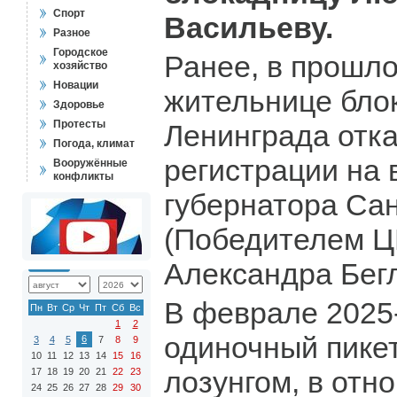
Спорт
Васильеву.
Разное
Городское
Ранее, в прошло
хозяйство
Новации
жительнице бло
Здоровье
Протесты
Ленинграда отка
Погода, климат
регистрации на
Вооружённые
конфликты
губернатора Сан
(Победителем Ц
Александра Бегл
В феврале 2025
Пн
Вт
Ср
Чт
Пт
Сб
Вс
1
2
одиночный пике
6
3
4
5
7
8
9
10
11
12
13
14
15
16
лозунгом, в отн
17
18
19
20
21
22
23
24
25
26
27
28
29
30