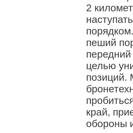
2 километ
наступат
порядком.
пеший пор
передний
целью ун
позиций. 
бронетех
пробитьс
край, при
обороны 