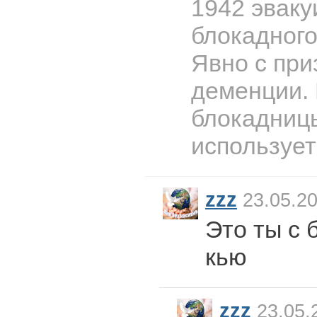
1942 эваку
блокадного
Явно с пр
деменции. 
блокадниц
использует
zzz
23.05.20
Это ты с 
кью
zzz
23.05.