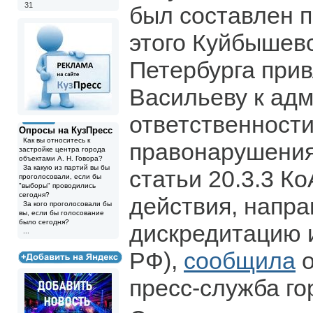
31
был составлен п
этого Куйбышев
Петербурга при
Васильеву к ад
ответственност
Опросы на КузПресс
Как вы относитесь к
правонарушения
застройке центра города
объектами А. Н. Говора?
За какую из партий вы бы
статьи 20.3.3 К
проголосовали, если бы
"выборы" проводились
сегодня?
действия, напр
За кого проголосовали бы
вы, если бы голосование
было сегодня?
дискредитацию 
...
РФ),
сообщила
о
пресс-служба го