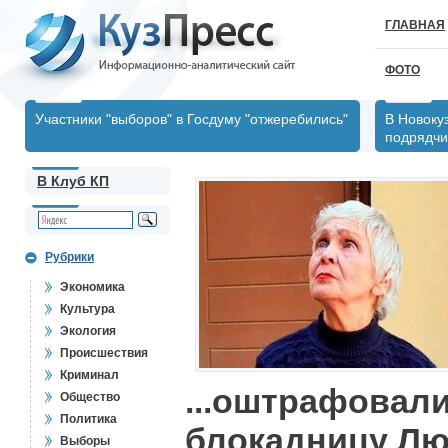
ГЛАВНАЯ
ФОТО
Участники "выборов" в Госдуму "отжеребились"
В Новокуз
подрядчи
В Клуб КП
Рубрики
Экономика
Культура
Экология
Происшествия
Криминал
...оштрафовал
Общество
Политика
блокадницу Л
Выборы