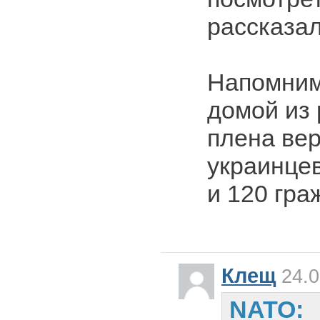
рассказа
Напомним
домой из 
плена ве
украинце
и 120 гра
Клещ
24.0
NATO: