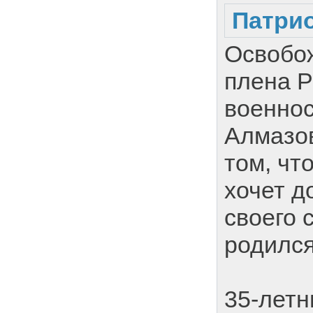
Патри
Освобо
плена Р
военно
Алмазов
том, чт
хочет д
своего 
родился
35-летн