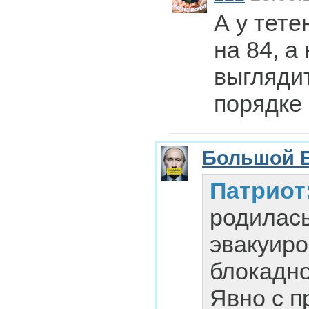
А у тете
на 84, а
выглядит
порядке
Большой 
Патриот
родилась
эвакуиро
блокадно
Явно с п