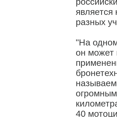
российск
является 
разных уч
"На одно
он может 
применен
бронетехн
называем
огромным
километра
40 мотоци