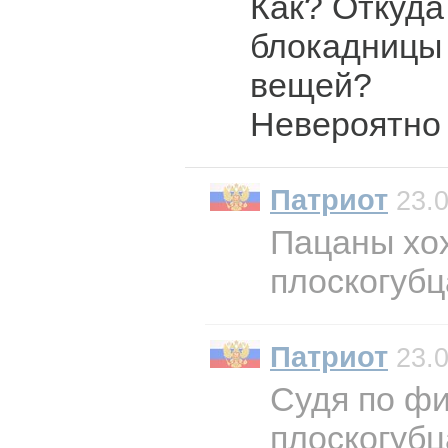
Как? Откуда
блокадницы
вещей?
Невероятно
Патриот
23.0
Пацаны хох
плоскогубц
Патриот
23.0
Судя по фи
плоскогубц