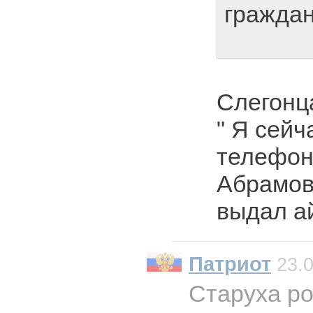
граждан
Слегонца
" Я сейч
телефон 
Абрамов
выдал а
Патриот
23.0
Старуха ро