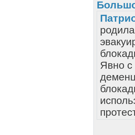
Большо
Патри
родила
эвакуи
блокад
Явно с
деменц
блокад
исполь
протес