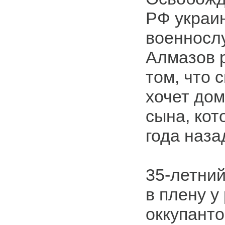
РФ украи
военносл
Алмазов 
том, что 
хочет дом
сына, кот
года наза
35-летни
в плену у
оккупанто