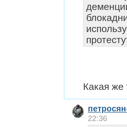
деменции
блокадн
использу
протесту
Какая же
петрося
22:36