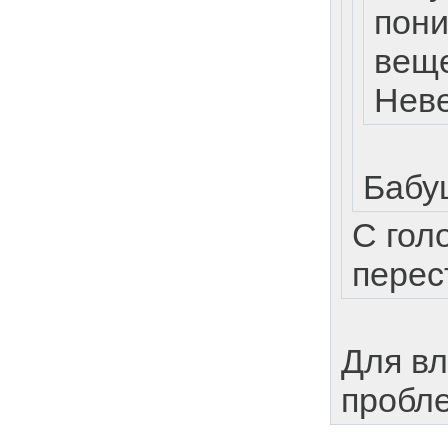
пони
вещ
Нев
Бабу
С гол
перес
Для вл
пробл