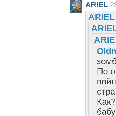
ARIEL
23
ARIEL
ARIEL
ARIE
Old
зомб
По о
войн
стра
Как?
баб