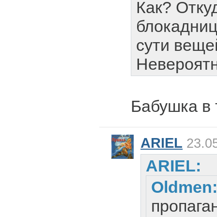
Как? Отку
блокадни
сути веще
Невероят
Бабушка в
ARIEL
23.05
ARIEL:
Oldmen
пропага