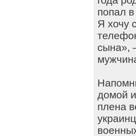
года ро
попал в
Я хочу 
телефон
сына», 
мужчин
Напомни
домой и
плена в
украин
военных