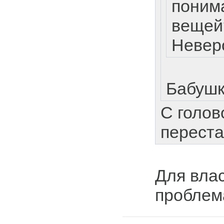
поним
вещей
Невер
Бабушк
С голов
перест
Для вла
проблем