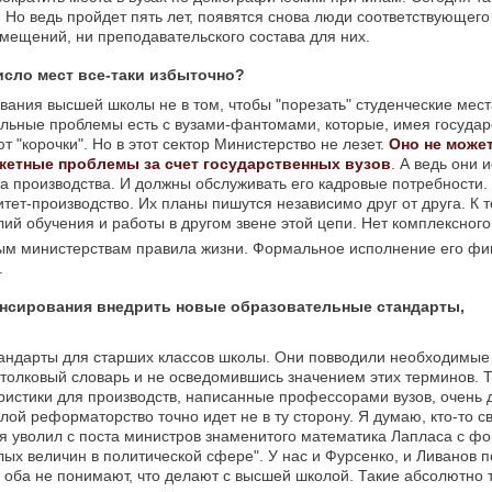
 Но ведь пройдет пять лет, появятся снова люди соответствующего
омещений, ни преподавательского состава для них.
число мест все-таки избыточно?
ания высшей школы не в том, чтобы "порезать" студенческие места
альные проблемы есть с вузами-фантомами, которые, имея госуда
 "корочки". Но в этот сектор Министерство не лезет.
Оно не может
жетные проблемы за счет государственных вузов
. А ведь они 
а производства. И должны обслуживать его кадровые потребности. 
тет-производство. Их планы пишутся независимо друг от друга. К т
ий обучения и работы в другом звене этой цепи. Нет комплексного
ым министерствам правила жизни. Формальное исполнение его ф
.
ансирования внедрить новые образовательные стандарты,
тандарты для старших классов школы. Они повводили необходимые
 толковый словарь и не осведомившись значением этих терминов. 
истики для производств, написанные профессорами вузов, очень 
ой реформаторство точно идет не в ту сторону. Я думаю, кто-то с
емя уволил с поста министров знаменитого математика Лапласа с ф
ых величин в политической сфере". У нас и Фурсенко, и Ливанов 
И оба не понимают, что делают с высшей школой. Такие абсолютно 