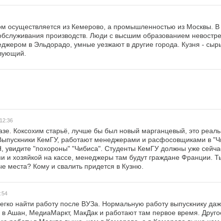
ом осуществляется из Кемерово, а промышленностью из Москвы. В
обслуживания производств. Люди с высшим образованием невостр
еджером в Эльдорадо, умные уезжают в другие города. Кузня - сыр
твующий.
12:36
азе. Коксохим старьё, лучше бы был новый марганцевый, это реаль
Выпускники КемГУ, работают менеджерами и расфосовщиками в "Чи
 увидите "похороны" "Чибиса". Студенты КемГУ должны уже сейчас
и и хозяйкой на кассе, менеджеры там будут граждане Франции. 
е места? Кому и свалить придется в Кузню.
:54
 легко найти работу после ВУЗа. Нормальную работу выпускнику да
и в Ашан, МедиаМаркт, МакДак и работают там первое время. Другое