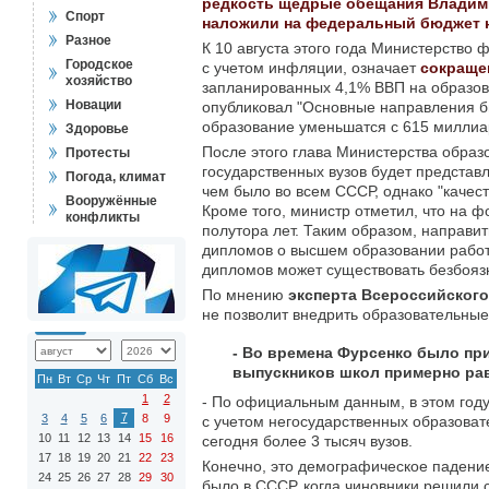
редкость щедрые обещания Владими
Спорт
наложили на федеральный бюджет 
Разное
К 10 августа этого года Министерство
Городское
с учетом инфляции, означает
сокраще
хозяйство
запланированных 4,1% ВВП на образов
Новации
опубликовал "Основные направления б
образование уменьшатся с 615 миллиар
Здоровье
После этого глава Министерства образ
Протесты
государственных вузов будет представл
Погода, климат
чем было во всем СССР, однако "качес
Вооружённые
Кроме того, министр отметил, что на
конфликты
полутора лет. Таким образом, направи
дипломов о высшем образовании работо
дипломов может существовать безбоязн
По мнению
эксперта Всероссийског
не позволит внедрить образовательные
- Во времена Фурсенко было пр
выпускников школ примерно равн
Пн
Вт
Ср
Чт
Пт
Сб
Вс
1
2
- По официальным данным, в этом году 
7
3
4
5
6
8
9
с учетом негосударственных образоват
10
11
12
13
14
15
16
сегодня более 3 тысяч вузов.
17
18
19
20
21
22
23
Конечно, это демографическое падение 
24
25
26
27
28
29
30
было в СССР, когда чиновники решили 