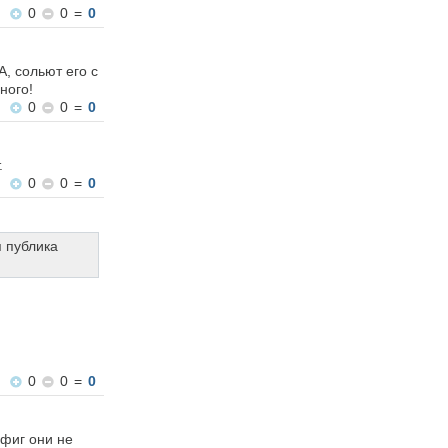
0
0
=
0
, сольют его с
ного!
0
0
=
0
.
0
0
=
0
 публика
0
0
=
0
 фиг они не