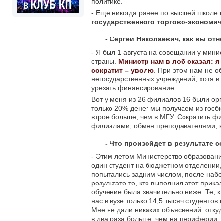
политике.
- Еще никогда ранее по высшей школе 
государственного торгово-экономич
- Сергей Николаевич, как вы от
- Я был 1 августа на совещании у мин
страны.
Министр нам в лоб сказал: я
сократит – уволю
. При этом нам не 
негосударственных учреждений, хотя в
урезать финансирование.
Вот у меня из 26 филиалов 16 были ор
только 20% денег мы получаем из госб
втрое больше, чем в МГУ. Сократить фи
филиалами, обмен преподавателями, к
- Что произойдет в результате 
- Этим летом Министерство образования
один студент на бюджетном отделении
попытались задним числом, после набор
результате те, кто выполнил этот прика
обучение была значительно ниже. Те, к
нас в вузе только 14,5 тысяч студентов
Мне не дали никаких объяснений: отку
в два раза больше, чем на периферии. 