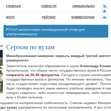
ГЛАВНАЯ
НОВОСТИ
ОФИЦИАЛЬНО
ФОТО
РЕЙТИНГ
КОММЕНТАРИИ
РУСАЛ запатентовал инновационный сплав для
электрохимзащиты
Серпом по вузам
Минобразования намерено закрыть каждый третий инстит
университет.
Заместитель министра образования и науки
Александр Клим
Архангельске, что общее число государственных вузов в Росси
сократить на 20-30 процентов
. Сегодня в стране насчитывае
государственных вузов и филиалов. По мнению чиновника, "зн
часть осуществляет подготовку ненадлежащего уровня". Поэтом
будет проведен анализ, какие именно учебные заведения и ка
следует сократить: либо полностью ликвидировать, либо прис
вузы к более сильным.
 угадывается материальная озабоченность. Совсем недавно Минфи
оды казны
одновременно по нескольким направлениям. А все пото