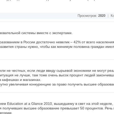
Просмотров:
2820
|
Ко
овательной системы вместе с экспертами.
азованием в России достаточно невелик – 42% от всего населения
развития страны нужно, чтобы как минимум половина граждан имел
 или не честных, если люди ввиду сырьевой экономики не могут реа
итуация не лучше, там тоже очень высок процент людей закончивш
в кафешках и магазинах.
опутно увеличивая конкуренцию за право получить высшее образова
ем Education at a Glance 2010, вышедшему в свет на этой неделе, 
я получивших высшее образование превышает 50 процентов. Речь 
егории.