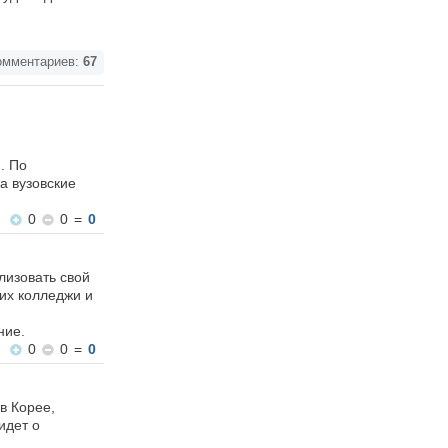
мментариев:
67
. По
а вузовские
0
0
=
0
лизовать свой
их колледжи и
ние.
0
0
=
0
в Корее,
идет о