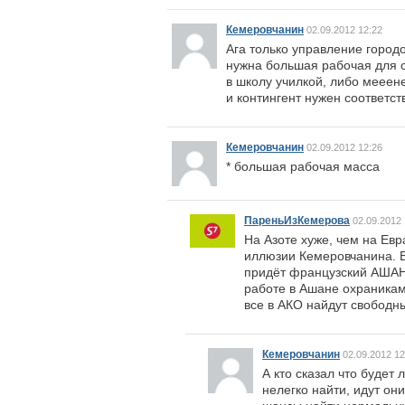
Кемеровчанин
02.09.2012 12:22
Ага только управление город
нужна большая рабочая для 
в школу училкой, либо мееен
и контингент нужен соответс
Кемеровчанин
02.09.2012 12:26
* большая рабочая масса
ПареньИзКемерова
02.09.2012 
На Азоте хуже, чем на Евр
иллюзии Кемеровчанина. 
придёт французский АШАН,
работе в Ашане охраникам
все в АКО найдут свободны
Кемеровчанин
02.09.2012 12
А кто сказал что будет
нелегко найти, идут он