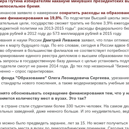
ра Путина избирателям накануне минувших президентских 
непосильное бремя
.
 финансов заявило о намерении
сократить расходы на образован
ние финансирования на 19,8%.
По подсчетам Высшей школы экон
ательные цели, государство сможет тратить не более 3,9% ежегод
юджетной политики на 2013-2015 годы": расходы федерального б
дов рублей в 2012 году до 573 миллиардов рублей в 2015 году.
ования и науки России
Дмитрий Ливанов
заявил, что план оптими
ен к марту будущего года. По его словам, сегодня в России вдвое 
тво обучения в большинстве филиалов не соответствует потребност
 формирование единого реестра дипломов о высшем образовании по
ть запросы в государственную базу данных с целью установить под
датели смогут не ранее 2014 года. До тех пор незаконный "бизне
енно – спрос гарантирован.
о фонда "Образование" Олега Леонидовича Сергеева
, урезани
 стандарты нового поколения, а также модернизировать учебные з
инято обосновывать сокращение финансирования тем, что у н
яется количеству мест в вузах. Это так?
в стране стали студентами более 330 тысяч человек. На самом дел
ельных заведений, даже немного больше. И это неудивительно, вед
можно было предвидеть заранее, лет за 15. Но может получиться т
сократить места в вузах по демографическим причинам. Сегодня та