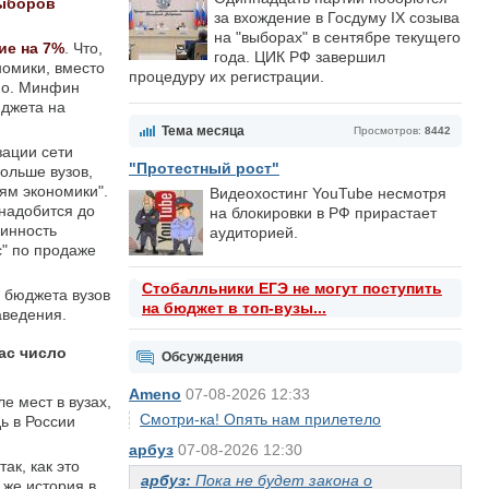
выборов
за вхождение в Госдуму IX созыва
на "выборах" в сентябре текущего
ие на 7%
. Что,
года. ЦИК РФ завершил
омики, вместо
процедуру их регистрации.
но. Минфин
юджета на
Тема месяца
Просмотров:
8442
зации сети
"Протестный рост"
больше вузов,
ям экономики".
Видеохостинг YouTube несмотря
надобится до
на блокировки в РФ прирастает
линность
аудиторией.
с" по продаже
Стобалльники ЕГЭ не могут поступить
е бюджета вузов
на бюджет в топ-вузы...
аведения.
ас число
Обсуждения
Ameno
07-08-2026 12:33
е мест в вузах,
Смотри-ка! Опять нам прилетело
ь в России
арбуз
07-08-2026 12:30
ак, как это
арбуз:
Пока не будет закона о
 же история в