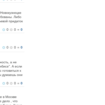
 Новокузнецке
ебованы. Либо
ьевой придаток
0
0
=
0
0
0
=
0
ность, а не
бисе". А если
 готовиться к
Ты думаешь они
0
0
=
0
же в Москве
 дело , что