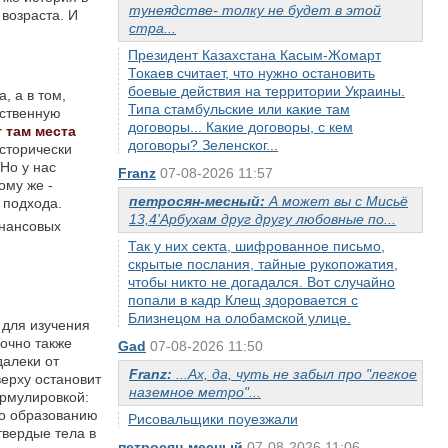
тунеядстве- толку не будет в этой
 возраста. И
стра...
Президент Казахстана Касым-Жомарт
Токаев считает, что нужно остановить
боевые действия на территории Украины.
, а в том,
Типа стамбульские или какие там
рственную
договоры... Какие договоры, с кем
 там места
договоры? Зеленског...
исторически
Но у нас
Franz
07-08-2026 11:57
ому же -
петросян-месный:
А может вы с Мисьё
 подхода.
13,4'Арбухам друг другу любовные по...
инансовых
Так у них секта, шифрованное письмо,
скрытые послания, тайные рукопожатия,
чтобы никто не догадался. Вот случайно
попали в кадр Клещ здоровается с
Близнецом на олобамской улице.
 для изучения
Точно также
Gad
07-08-2026 11:50
далеки от
Franz:
...Ах, да, чуть не забыл про "легкое
верху остановит
наземное метро"...
ормулировкой:
по образованию
Рисовальщики поуезжали
твердые тела в
петросян-месный
07-08-2026 11:06