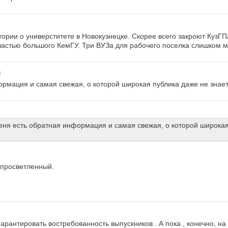
ории о универститете в Новокузнецке. Скорее всего закроют КузГПА
астью большого КемГУ. Три ВУЗа для рабочего поселка слишком м
2
ормация и самая свежая, о которой широкая публика даже не знает
еня есть обратная информация и самая свежая, о которой широкая
рпросветленный.
рантировать востребованность выпускников . А пока , конечно, на