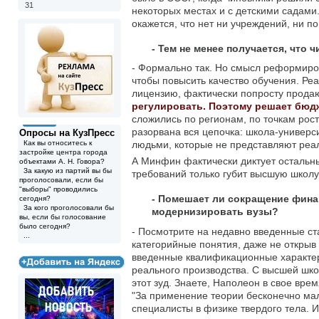
31
некоторых местах и с детскими садами.
окажется, что нет ни учреждений, ни п
- Тем не менее получается, что 
- Формально так. Но смысл реформиров
чтобы повысить качество обучения. Ре
лицензию, фактически попросту продают
регулировать. Поэтому решает бюд
сложились по регионам, по точкам рост
разорвана вся цепочка: школа-универси
Опросы на КузПресс
Как вы относитесь к
людьми, которые не представляют реал
застройке центра города
А Минфин фактически диктует остальн
объектами А. Н. Говора?
За какую из партий вы бы
требований только губит высшую школу
проголосовали, если бы
"выборы" проводились
- Помешает ли сокращение фин
сегодня?
За кого проголосовали бы
модернизировать вузы?
вы, если бы голосование
было сегодня?
- Посмотрите на недавно введенные с
...
категорийные понятия, даже не открыв
введенные квалификационные характер
реального производства. С высшей школ
этот зуд. Знаете, Наполеон в свое вр
"За применение теории бесконечно мал
специалисты в физике твердого тела. 