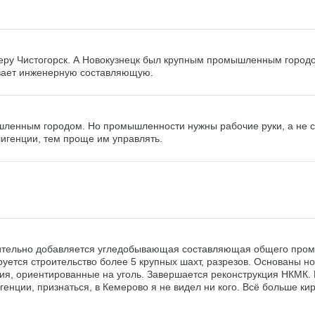
меру Чистогорск. А Новокузнецк был крупным промышленным город
ает инженерную составляющую.
шленным городом. Но промышленности нужны рабочие руки, а не с
игенции, тем проще им управлять.
чительно добавляется угледобывающая составляющая общего про
уется строительство более 5 крупных шахт, разрезов. Основаны н
я, ориентированные на уголь. Завершается реконструкция НКМК. 
енции, признаться, в Кемерово я не видел ни кого. Всё больше ки