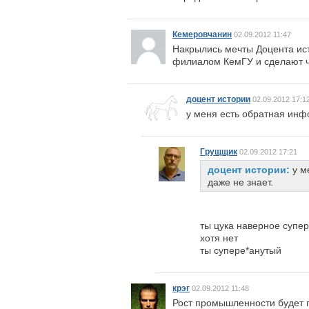
Кемеровчанин
02.09.2012 11:47
Накрылись мечты Доцента ист
филиалом КемГУ и сделают ч
доцент истории
02.09.2012 17:1
у меня есть обратная инф
Грущщик
02.09.2012 17:21
доцент истории:
у м
даже не знает.
ты цука наверное супе
хотя нет
ты супере*анутый
крэг
02.09.2012 11:48
Рост промышленности будет га