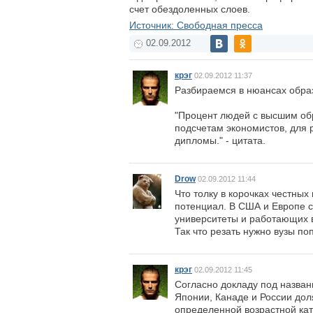
счет обездоленных слоев.
Источник: Свободная пресса
02.09.2012
крэг
02.09.2012 11:37
Разбираемся в нюансах образ
"Процент людей с высшим обр
подсчетам экономистов, для 
дипломы." - цитата.
Drow
02.09.2012 11:44
Что толку в корочках честных
потенциал. В США и Европе с
университеты и работающих 
Так что резать нужно вузы п
крэг
02.09.2012 11:45
Согласно докладу под названи
Японии, Канаде и России дол
определенной возрастной кат