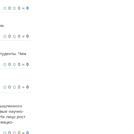
0
0
=
0
ом.
0
0
=
0
туденты. Чем
0
0
=
0
0
0
=
0
мышленного
овые научно-
На лицо рост
ржацко-
0
0
=
0