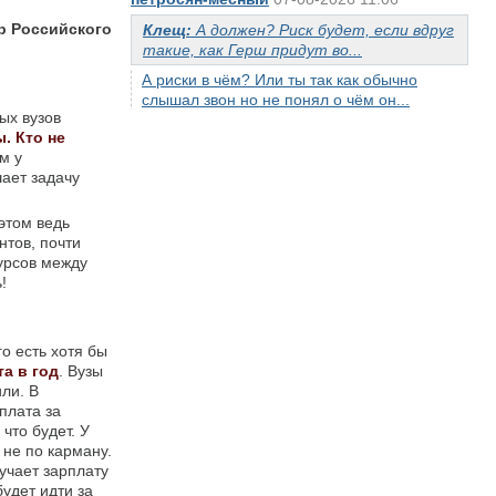
р Российского
Клещ:
А должен? Риск будет, если вдруг
такие, как Герш придут во...
А риски в чём? Или ты так как обычно
слышал звон но не понял о чём он...
ых вузов
. Кто не
м у
шает задачу
этом ведь
нтов, почти
курсов между
!
о есть хотя бы
та в год
. Вузы
ли. В
 плата за
что будет. У
 не по карману.
учает зарплату
удет идти за