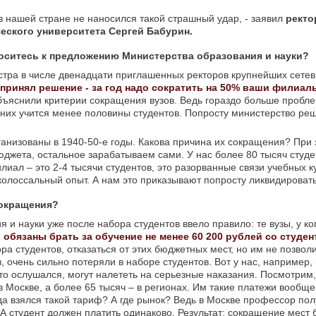
в нашей стране не наносился такой страшный удар, - заявил
ректо
еского университета Сергей Бабурин.
носитесь к предложению Министерства образования и науки?
истра в числе двенадцати приглашенных ректоров крупнейших сетев
 принял решение - за год надо сократить на 50% ваши филиалы
объяснили критерии сокращения вузов. Ведь гораздо больше пробле
 них учится менее половины студентов. Попросту министерство ре
ганизованы в 1940-50-е годы. Какова причина их сокращения? При 
юджета, остальное зарабатываем сами. У нас более 80 тысяч студе
лиал – это 2-4 тысячи студентов, это разорванные связи учебных 
олоссальный опыт. А нам это приказывают попросту ликвидировать
сокращения?
 и науки уже после набора студентов ввело правило: те вузы, у ког
,
обязаны брать за обучение не менее 60 200 рублей со студен
а студентов, отказаться от этих бюджетных мест, но им не позволи
з, очень сильно потеряли в наборе студентов. Вот у нас, например,
то ослушался, могут налететь на серьезные наказания. Посмотрим, 
 в Москве, а более 65 тысяч – в регионах. Им такие платежи вообще
да взялся такой тариф? А где рынок? Ведь в Москве профессор пол
А студент должен платить одинаково. Результат: сокращение мест б