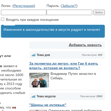
Логин: (
Регистрация
)
Пароль: (
Забыли?
)
Входить при каждом посещении
Изменения в законодательстве в августе радуют и печалят
Добавить новость
Тема дня
Просмотров:
320
ут или
За полметра до метро, или Где б взять
ов
заявил в
власть, которая не всласть?
и необходимо
Владимир Путин зачастил в
тся около 1600
Сибирь...
ачительная их
у к 2013 году
ким способом
оединить слабые
Тема недели
Просмотров:
2983
н
"Шансы не нулевые"
му, что
на
Одиннадцать партий поборются