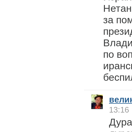
Нетан
за по
прези
Влади
по во
иранс
беспи
вели
13:16
Дура