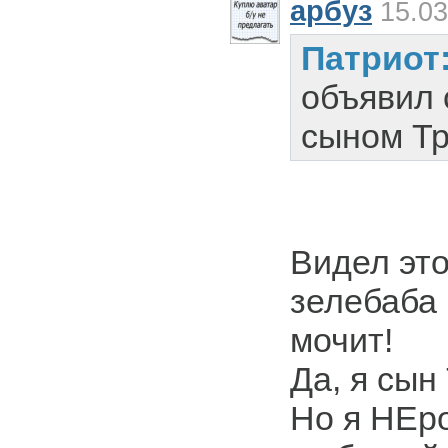
арбуз
15.03
Патриот
объявил
сыном Тр
Видел это
зелебаба 
мочит!
Да, я сын
Но я НЕро