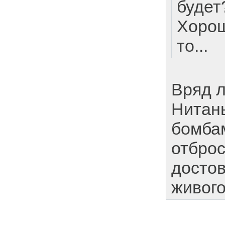
будет
Хорош
то...
Вряд л
Нитань
бомбам
отброс
достов
живого