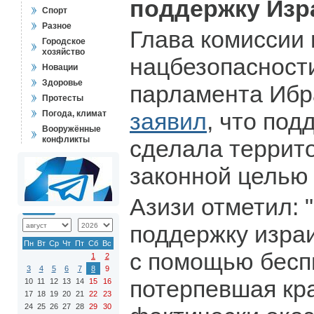
поддержку Изр
Спорт
Разное
Глава комиссии 
Городское
хозяйство
нацбезопасност
Новации
Здоровье
парламента Ибр
Протесты
заявил
, что по
Погода, климат
Вооружённые
конфликты
сделала террит
законной целью 
Азизи отметил: 
поддержку изра
Пн
Вт
Ср
Чт
Пт
Сб
Вс
с помощью бесп
1
2
3
4
5
6
7
8
9
потерпевшая кр
10
11
12
13
14
15
16
17
18
19
20
21
22
23
24
25
26
27
28
29
30