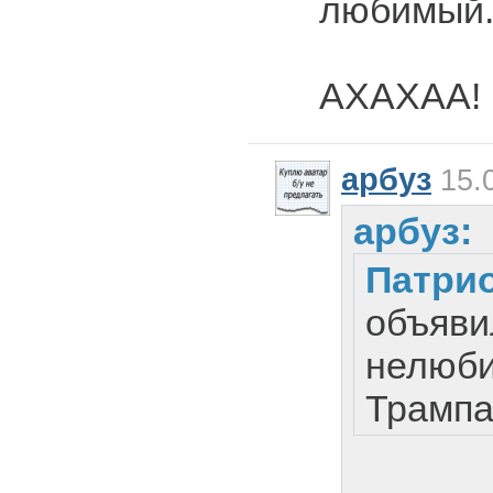
любимый
АХАХАА!
арбуз
15.0
арбуз:
Патри
объяви
нелюб
Трампа