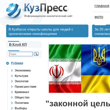
ГЛАВНАЯ
ФОТО
В Кузбассе открыты школы для людей с
За 20 ле
хроническими неинфекциями
снизилас
В Клуб КП
Рубрики
Экономика
Культура
Экология
Происшествия
Криминал
Общество
"законной цель
Политика
Выборы