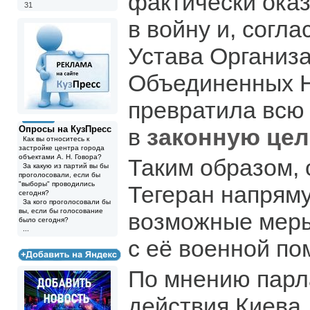
фактически ока
31
в войну и, согла
Устава Организ
Объединенных 
превратила всю
Опросы на КузПресс
в
законную цел
Как вы относитесь к
застройке центра города
объектами А. Н. Говора?
Таким образом,
За какую из партий вы бы
проголосовали, если бы
"выборы" проводились
Тегеран напрям
сегодня?
За кого проголосовали бы
вы, если бы голосование
возможные меры
было сегодня?
...
с её военной п
По мнению парл
действия Киева