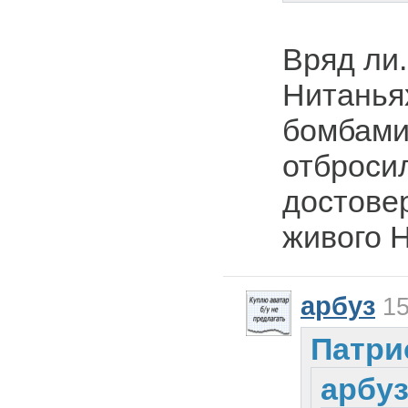
Вряд ли
Нитанья
бомбами
отбросил
достове
живого 
арбуз
15
Патри
арбуз