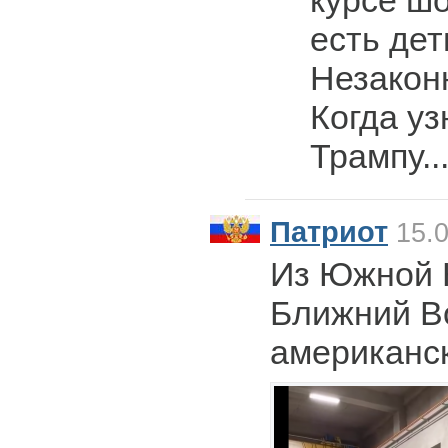
курсе ш
есть дет
Незакон
Когда уз
Трампу..
Патриот
15.0
Из Южной 
Ближний В
американск