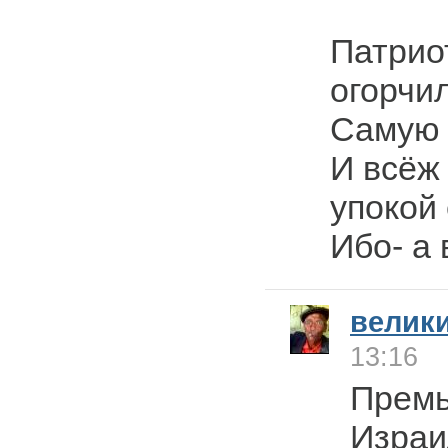
Патрио
огорчил
Самую 
И всёж
упокой
Ибо- а 
велик
13:16
Премь
Израи