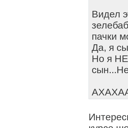
Видел э
зелебаб
пачки м
Да, я с
Но я НЕ
сын...Н
АХАХАА
Интерес