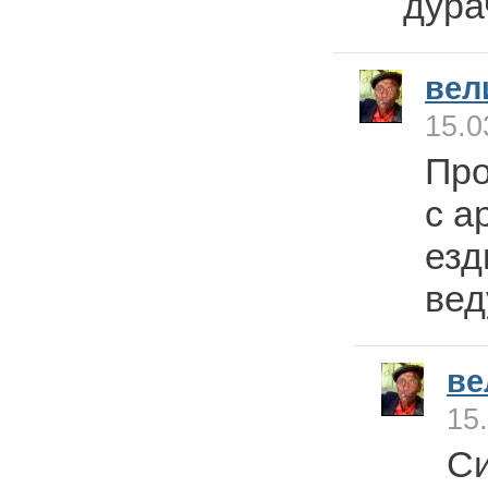
дура
вел
15.0
Про
с а
езд
вед
ве
15
Си