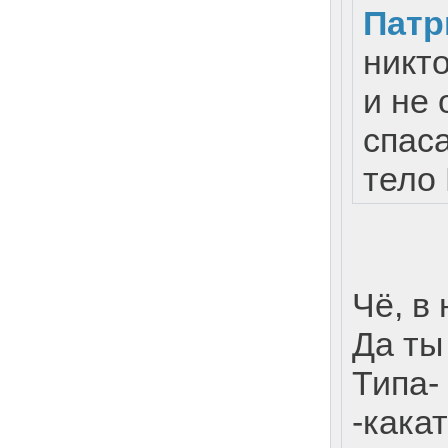
Патр
никт
и не 
спас
тело
Чё, в
Да ты 
Типа-
-какат