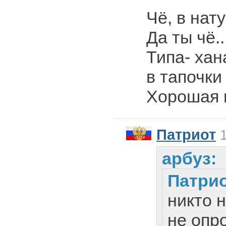
Чё, в нат
Да ты чё..
Типа- хан
в тапочки
Хорошая н
Патриот
1
арбуз:
Патри
никто 
не опро