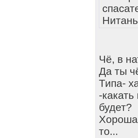
спасат
Нитань
Чё, в н
Да ты чё
Типа- х
-какать
будет?
Хорошая
то...