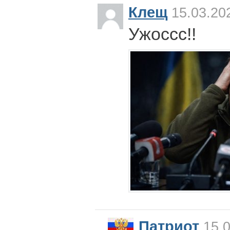
Клещ
15.03.20
Ужоссс!!
Патриот
15.0