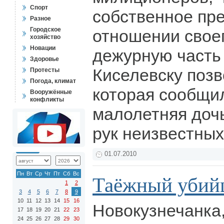
Спорт
собственное пр
Разное
Городское
отношении свое
хозяйство
Новации
дежурную часть 
Здоровье
Киселевску поз
Протесты
Погода, климат
которая сообщил
Вооружённые
конфликты
малолетняя доч
рук неизвестны
01.07.2010
Пн
Вт
Ср
Чт
Пт
Сб
Вс
Таёжный убий
1
2
3
4
5
6
7
8
9
10
11
12
13
14
15
16
Новокузнечанка
17
18
19
20
21
22
23
24
25
26
27
28
29
30