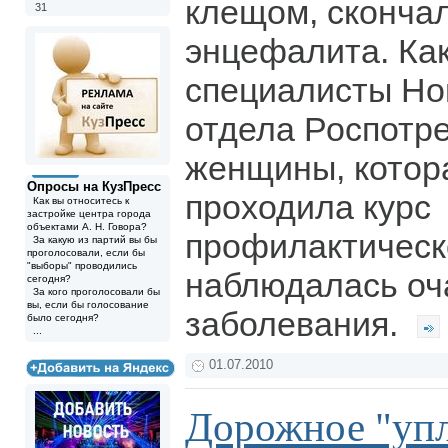
клещом, скончал
31
энцефалита. Ка
специалисты Но
отдела Роспотре
женщины, котора
Опросы на КузПресс
проходила курс
Как вы относитесь к
застройке центра города
объектами А. Н. Говора?
профилактическ
За какую из партий вы бы
проголосовали, если бы
"выборы" проводились
наблюдалась оч
сегодня?
За кого проголосовали бы
вы, если бы голосование
заболевания.
было сегодня?
...
01.07.2010
Дорожное "уп