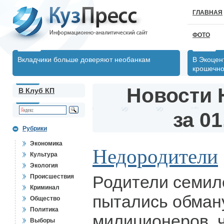
ГЛАВНАЯ
ФОТО
Вкладчики больше доверяют необанкам
В Экоцен
крошечно
Новости 
В Клуб КП
за 01
Рубрики
Экономика
Недородители
Культура
Экология
Родители семил
Происшествия
Криминал
пытались обман
Общество
Политика
милиционеров, 
Выборы