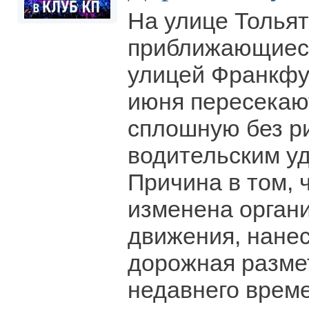
На улице Тольят
приближающиеся
улицей Франкфу
июня пересекаю
сплошную без р
водительским у
Причина в том, 
изменена орган
движения, нане
дорожная размет
недавнего време