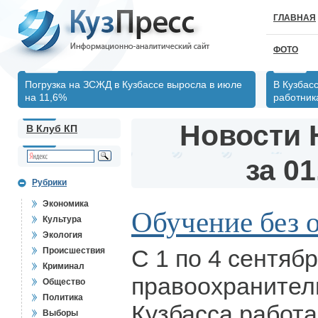
ГЛАВНАЯ
ФОТО
Погрузка на ЗСЖД в Кузбассе выросла в июле
В Кузбас
на 11,6%
работник
Новости 
В Клуб КП
за 01
Рубрики
Экономика
Обучение без 
Культура
Экология
С 1 по 4 сентяб
Происшествия
Криминал
правоохранител
Общество
Политика
Кузбасса работ
Выборы