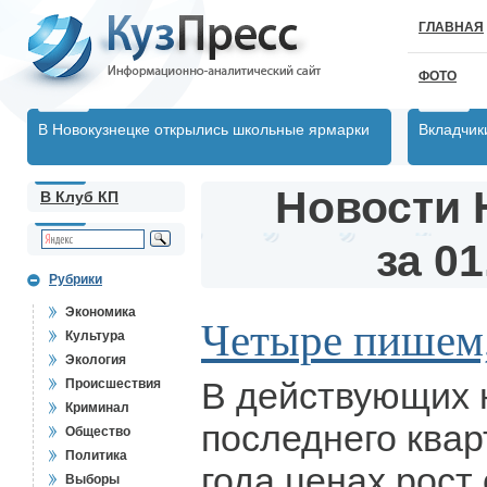
ГЛАВНАЯ
ФОТО
В Новокузнецке открылись школьные ярмарки
Вкладчик
Новости 
В Клуб КП
за 01
Рубрики
Экономика
Четыре пишем, 
Культура
Экология
В действующих 
Происшествия
Криминал
последнего ква
Общество
Политика
года ценах рост
Выборы