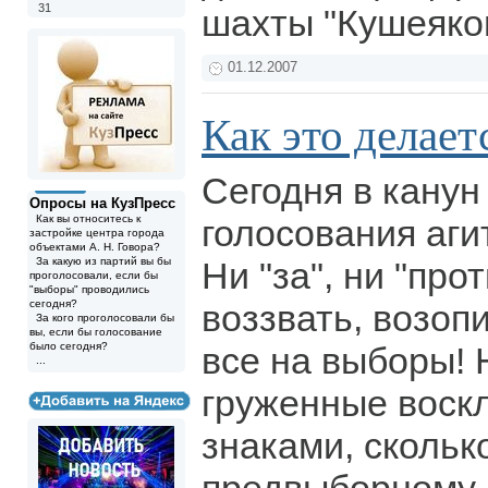
31
шахты "Кушеяко
01.12.2007
Как это делает
Сегодня в канун
Опросы на КузПресс
Как вы относитесь к
голосования аги
застройке центра города
объектами А. Н. Говора?
За какую из партий вы бы
Ни "за", ни "про
проголосовали, если бы
"выборы" проводились
сегодня?
воззвать, возопи
За кого проголосовали бы
вы, если бы голосование
было сегодня?
все на выборы! 
...
груженные воск
знаками, скольк