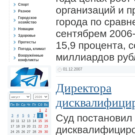
Спорт
организаций и п
Разное
Городское
города по сравн
хозяйство
Новации
сентябрем 2006-
Здоровье
15,9 процента, 
Протесты
Погода, климат
миллиардов руб
Вооружённые
конфликты
01.12.2007
Директора
дисквалифици
Пн
Вт
Ср
Чт
Пт
Сб
Вс
1
2
Суд постановил
3
4
5
6
7
8
9
10
11
12
13
14
15
16
дисквалифициро
17
18
19
20
21
22
23
24
25
26
27
28
29
30