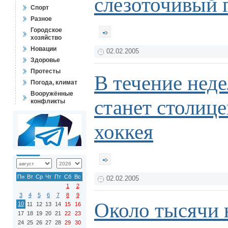
слезоточивый 
Спорт
Разное
Городское
хозяйство
Новации
02.02.2005
Здоровье
Протесты
В течение нед
Погода, климат
Вооружённые
станет столице
конфликты
хоккея
Пн
Вт
Ср
Чт
Пт
Сб
Вс
02.02.2005
1
2
3
4
5
6
7
8
9
Около тысячи 
10
11
12
13
14
15
16
17
18
19
20
21
22
23
24
25
26
27
28
29
30