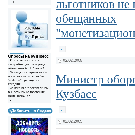
льготников не
31
обещанных
"монетизацион
Опросы на КузПресс
02.02.2005
Как вы относитесь к
застройке центра города
объектами А. Н. Говора?
За какую из партий вы бы
Министр обор
проголосовали, если бы
"выборы" проводились
сегодня?
За кого проголосовали бы
Кузбасс
вы, если бы голосование
было сегодня?
...
02.02.2005