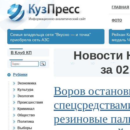
ГЛАВНАЯ
ФОТО
Семья владельца сети "Вкусно — и точка"
Рейхан К
приобрела сеть АЗС
медаль Ч
Новости 
В Клуб КП
за 02
Рубрики
Экономика
Воров останов
Культура
Экология
спецсредствам
Происшествия
Криминал
резиновые пал
Общество
Политика
Выборы