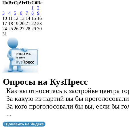
Пн
Вт
Ср
Чт
Пт
Сб
Вс
1
2
3
4
5
6
7
8
9
10
11
12
13
14
15
16
17
18
19
20
21
22
23
24
25
26
27
28
29
30
31
Опросы на КузПресс
Как вы относитесь к застройке центра го
За какую из партий вы бы проголосовали
За кого проголосовали бы вы, если бы го
...