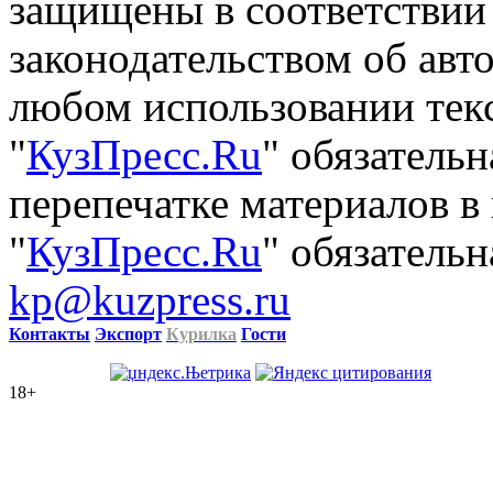
защищены в соответствии
законодательством об авт
любом использовании тек
"
КузПресс.Ru
" обязатель
перепечатке материалов в
"
КузПресс.Ru
" обязательн
kp@kuzpress.ru
Контакты
Экспорт
Курилка
Гости
18+