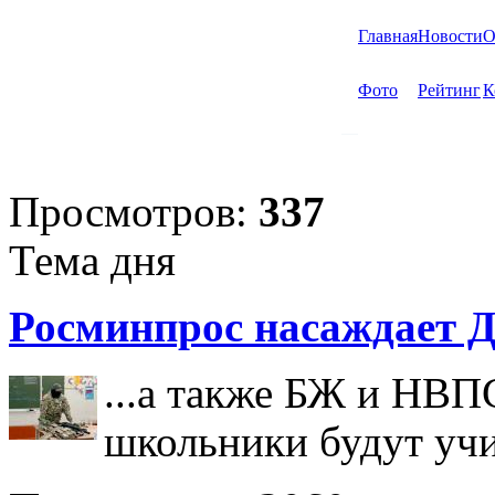
Главная
Новости
О
Фото
Рейтинг
К
Просмотров:
337
Тема дня
Росминпрос насаждает Д
...а также БЖ и НВП
школьники будут учи