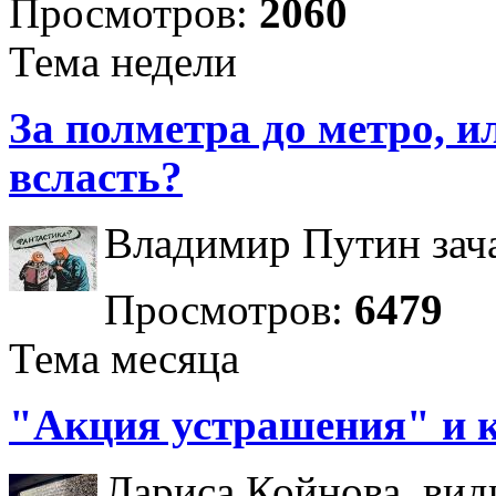
Просмотров:
2060
Тема недели
За полметра до метро, ил
всласть?
Владимир Путин зача
Просмотров:
6479
Тема месяца
"Акция устрашения" и 
Лариса Койнова, вид