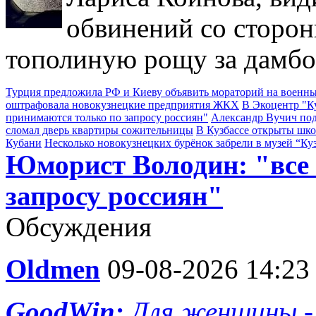
обвинений со сторон
тополиную рощу за дамбо
Турция предложила РФ и Киеву объявить мораторий на военны
оштрафовала новокузнецкие предприятия ЖКХ
В Экоцентр "К
принимаются только по запросу россиян"
Александр Вучич по
сломал дверь квартиры сожительницы
В Кузбассе открыты шк
Кубани
Несколько новокузнецких бурёнок забрели в музей “Ку
Юморист Володин: "все
запросу россиян"
Обсуждения
Oldmen
09-08-2026 14:23
GoodWin:
Для женщины -