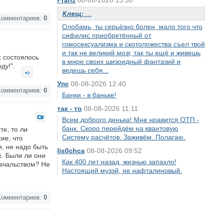
Franz
08-08-2026 13:38
Клещ:
...
омментариев:
0
Олобамь, ты серьёзно болен, мало того что
сифилис приобретённый от
гомосексуализма и скотоложества съел твой
и так не великий мозг, так ты ещё и живешь
 состоялось
в мире своих шизоидный фантазий и
ду!".
ведешь себя...
Упс
08-08-2026 12:40
омментариев:
0
Банки - в баньке!
так - то
08-08-2026 11:11
Всем доброго денька! Мне нравится ОТП -
банк. Скоро перейдём на квантовую
е, то ли
Систему расчётов. Заживём. Полагаю.
ие, что
, не надо быть
lis0chca
08-08-2026 09:52
х. Были ли они
Как 400 лет назад, жизнью запахло!
ачальством? Не
Настоящий музэй, не нафталиновый.
омментариев:
0