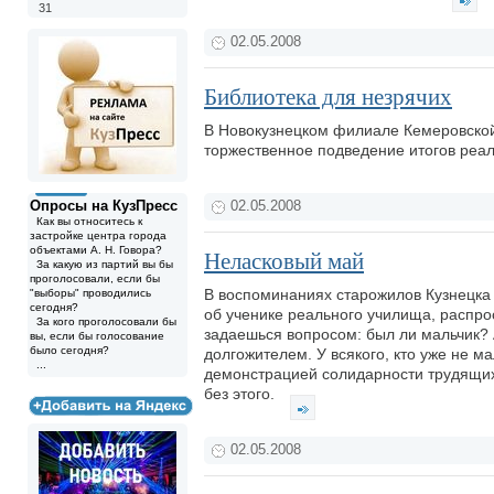
31
02.05.2008
Библиотека для незрячих
В Новокузнецком филиале Кемеровской
торжественное подведение итогов реал
Опросы на КузПресс
02.05.2008
Как вы относитесь к
застройке центра города
объектами А. Н. Говора?
Неласковый май
За какую из партий вы бы
проголосовали, если бы
В воспоминаниях старожилов Кузнецка 
"выборы" проводились
сегодня?
об ученике реального училища, распро
За кого проголосовали бы
задаешься вопросом: был ли мальчик? 
вы, если бы голосование
было сегодня?
долгожителем. У всякого, кто уже не м
...
демонстрацией солидарности трудящих
без этого.
02.05.2008