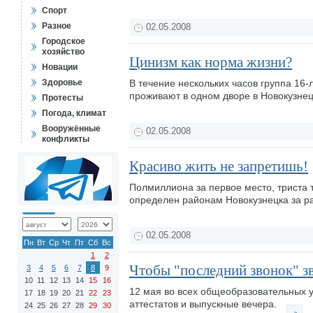
Спорт
Разное
02.05.2008
Городское
хозяйство
Цинизм как норма жизни?
Новации
Здоровье
В течение нескольких часов группа 16
проживают в одном дворе в Новокузне
Протесты
Погода, климат
Вооружённые
02.05.2008
конфликты
Красиво жить не запретишь!
Полмиллиона за первое место, триста т
определен районам Новокузнецка за ра
02.05.2008
Пн
Вт
Ср
Чт
Пт
Сб
Вс
1
2
Чтобы "последний звонок" з
3
4
5
6
7
8
9
10
11
12
13
14
15
16
12 мая во всех общеобразовательных у
17
18
19
20
21
22
23
аттестатов и выпускные вечера.
24
25
26
27
28
29
30