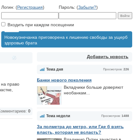
Логин: (
Регистрация
)
Пароль: (
Забыли?
)
Входить при каждом посещении
Новокузнечанка приговорена к лишению свободы за ущерб
здоровью брата
Добавить новость
Тема дня
Просмотров:
226
Банки нового поколения
 на право
Вкладчики больше доверяют
астке,
необанкам...
омментариев:
0
Тема недели
Просмотров:
1488
За полметра до метро, или Где б взять
власть, которая не всласть?
Владимир Путин зачастил в