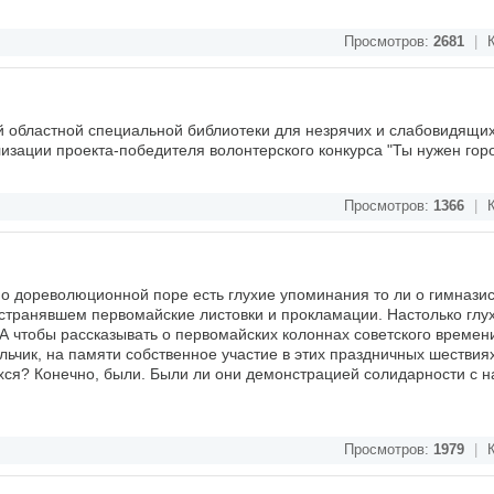
Просмотров:
2681
|
К
 областной специальной библиотеки для незрячих и слабовидящих
изации проекта-победителя волонтерского конкурса "Ты нужен горо
Просмотров:
1366
|
К
о дореволюционной поре есть глухие упоминания то ли о гимназист
странявшем первомайские листовки и прокламации. Настолько глух
А чтобы рассказывать о первомайских колоннах советского времени
альчик, на памяти собственное участие в этих праздничных шествия
ся? Конечно, были. Были ли они демонстрацией солидарности с н
Просмотров:
1979
|
К