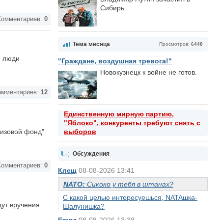
Сибирь...
омментариев:
0
Тема месяца
Просмотров:
6448
е люди
"Граждане, воздушная тревога!"
Новокузнецк к войне не готов.
мментариев:
12
Единственную мирную партию,
"Яблоко", конкуренты требуют снять с
ризовой фонд"
выборов
Обсуждения
омментариев:
0
Клещ
08-08-2026 13:41
NATO:
Сикоко у тебя в штанах?
С какой целью интересуешься, NATAшка-
дут вручения
Шалунишка?