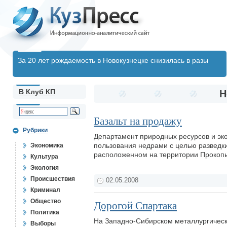
За 20 лет рождаемость в Новокузнецке снизилась в разы
В Клуб КП
Н
Базальт на продажу
Рубрики
Департамент природных ресурсов и эко
пользования недрами с целью разведки
Экономика
расположенном на территории Прокопь
Культура
Экология
Происшествия
02.05.2008
Криминал
Общество
Дорогой Спартака
Политика
На Западно-Сибирском металлургическ
Выборы