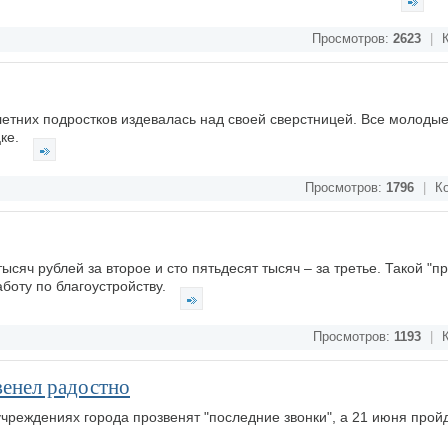
Просмотров:
2623
|
К
-летних подростков издевалась над своей сверстницей. Все молоды
цке.
Просмотров:
1796
|
Ко
ысяч рублей за второе и сто пятьдесят тысяч – за третье. Такой "п
боту по благоустройству.
Просмотров:
1193
|
К
венел радостно
чреждениях города прозвенят "последние звонки", а 21 июня прой