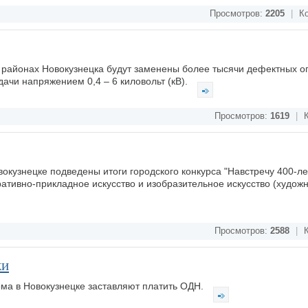
Просмотров:
2205
|
Ко
районах Новокузнецка будут заменены более тысячи дефектных о
ачи напряжением 0,4 – 6 киловольт (кВ).
Просмотров:
1619
|
К
вокузнецке подведены итоги городского конкурса "Навстречу 400-л
ративно-прикладное искусство и изобразительное искусство (худож
Просмотров:
2588
|
К
ки
ома в Новокузнецке заставляют платить ОДН.