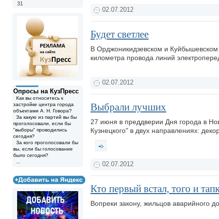
31
02.07.2012
Будет светлее
В Орджоникидзевском и Куйбышевском 
километра провода линий электроперед
02.07.2012
Опросы на КузПресс
Как вы относитесь к
Выбрали лучших
застройке центра города
объектами А. Н. Говора?
За какую из партий вы бы
27 июня в преддверии Дня города в Но
проголосовали, если бы
Кузнецкого" в двух направлениях: деко
"выборы" проводились
сегодня?
За кого проголосовали бы
вы, если бы голосование
было сегодня?
...
02.07.2012
Кто первый встал, того и тап
Вопреки закону, жильцов аварийного д