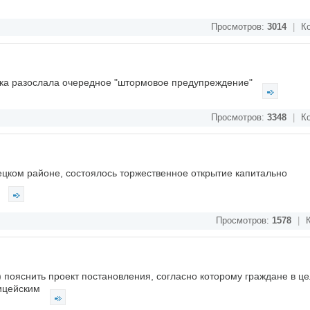
Просмотров:
3014
|
Ко
цка разослала очередное "штормовое предупреждение"
Просмотров:
3348
|
Ко
цком районе, состоялось торжественное открытие капитально
.
Просмотров:
1578
|
К
пояснить проект постановления, согласно которому граждане в ц
лицейским