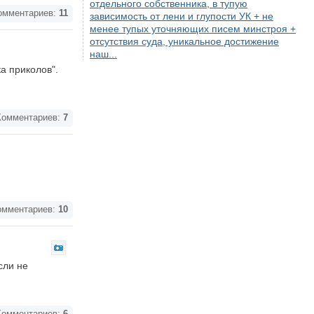
отдельного собственника, в тупую
мментариев:
11
зависимость от лени и глупости УК + не
менее тупых уточняющих писем минстроя +
отсутствия суда, уникальное достижение
наш...
а приколов".
омментариев:
7
мментариев:
10
сли не