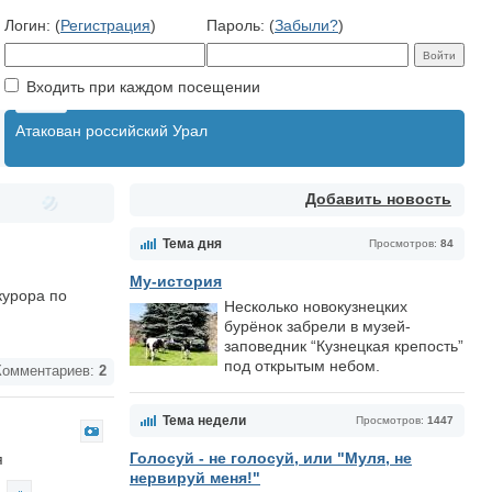
Логин: (
Регистрация
)
Пароль: (
Забыли?
)
Входить при каждом посещении
Атакован российский Урал
Добавить новость
Тема дня
Просмотров:
84
Му-история
курора по
Несколько новокузнецких
бурёнок забрели в музей-
заповедник “Кузнецкая крепость”
под открытым небом.
омментариев:
2
Тема недели
Просмотров:
1447
Голосуй - не голосуй, или "Муля, не
я
нервируй меня!"