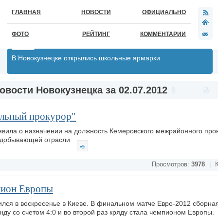
ГЛАВНАЯ
НОВОСТИ
ОФИЦИАЛЬНО
ФОТО
РЕЙТИНГ
КОММЕНТАРИИ
В Новокузнецке открылись школьные ярмарки
овости Новокузнецка за 02.07.2012
ольный прокурор"
явила о назначении на должность Кемеровского межрайонного про
ледобывающей отрасли
Просмотров:
3978
|
К
пион Европы
лся в воскресенье в Киеве. В финальном матче Евро-2012 сборна
ду со счетом 4:0 и во второй раз кряду стала чемпионом Европы.