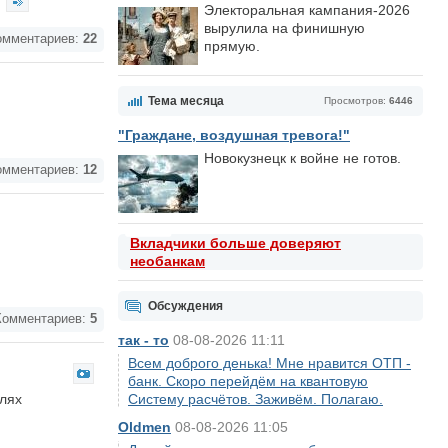
Электоральная кампания-2026
вырулила на финишную
мментариев:
22
прямую.
Тема месяца
Просмотров:
6446
"Граждане, воздушная тревога!"
Новокузнецк к войне не готов.
мментариев:
12
Вкладчики больше доверяют
необанкам
Обсуждения
омментариев:
5
так - то
08-08-2026 11:11
Всем доброго денька! Мне нравится ОТП -
банк. Скоро перейдём на квантовую
елях
Систему расчётов. Заживём. Полагаю.
Oldmen
08-08-2026 11:05