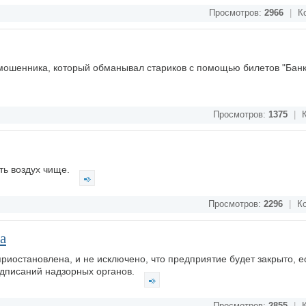
Просмотров:
2966
|
Ко
мошенника, который обманывал стариков с помощью билетов "Банк
Просмотров:
1375
|
К
ть воздух чище.
Просмотров:
2296
|
Ко
а
риостановлена, и не исключено, что предприятие будет закрыто, е
едписаний надзорных органов.