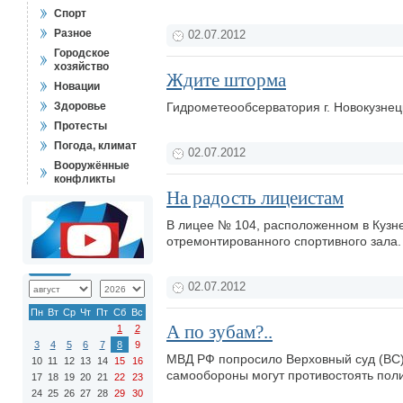
Спорт
Разное
02.07.2012
Городское
хозяйство
Ждите шторма
Новации
Здоровье
Гидрометеообсерватория г. Новокузне
Протесты
Погода, климат
02.07.2012
Вооружённые
конфликты
На радость лицеистам
В лицее № 104, расположенном в Кузне
отремонтированного спортивного зала
02.07.2012
Пн
Вт
Ср
Чт
Пт
Сб
Вс
А по зубам?..
1
2
3
4
5
6
7
8
9
МВД РФ попросило Верховный суд (ВС) 
10
11
12
13
14
15
16
самообороны могут противостоять по
17
18
19
20
21
22
23
24
25
26
27
28
29
30