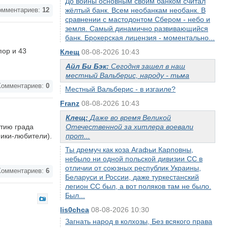
До войны основным своим банком считал
жёлтый банк. Всем необанкам необанк. В
мментариев:
12
сравнении с мастодонтом Сбером - небо и
земля. Самый динамично развивающийся
банк. Брокерская лицензия - моментально...
пор и 43
Клещ
08-08-2026 10:43
Айл Би Бэк:
Сегодня зашел в наш
местный Вальберис, народу - тьма
омментариев:
0
Местный Вальберис - в изгаиле?
Franz
08-08-2026 10:43
Клещ:
Даже во время Великой
етию града
Отечественной за хитлера воевали
ники-любители).
прот...
Ты дремуч как коза Агафьи Карповны,
небыло ни одной польской дивизии СС в
отличии от союзных республик Украины,
омментариев:
6
Беларуси и России, даже туркестанский
легион СС был, а вот поляков там не было.
Был...
lis0chca
08-08-2026 10:30
Загнать народ в колхозы, Без всякого права