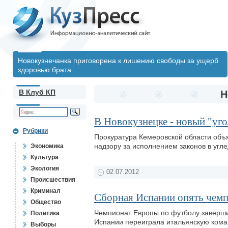
Новокузнечанка приговорена к лишению свободы за ущерб
здоровью брата
В Клуб КП
Н
В Новокузнецке - новый "уг
Рубрики
Прокуратура Кемеровской области объ
надзору за исполнением законов в уг
Экономика
Культура
Экология
02.07.2012
Происшествия
Криминал
Сборная Испании опять чем
Общество
Чемпионат Европы по футболу заверши
Политика
Испании переиграла итальянскую коман
Выборы