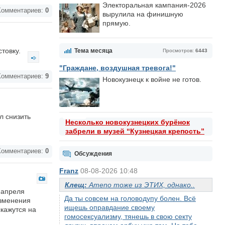
Электоральная кампания-2026
омментариев:
0
вырулила на финишную
прямую.
стовку.
Тема месяца
Просмотров:
6443
"Граждане, воздушная тревога!"
омментариев:
9
Новокузнецк к войне не готов.
л снизить
Несколько новокузнецких бурёнок
забрели в музей “Кузнецкая крепость”
омментариев:
0
Обсуждения
Franz
08-08-2026 10:48
Клещ:
Аmeno тоже из ЭТИХ, однако..
 апреля
Да ты совсем на головодупу болен. Всё
изменения
ищешь оправдание своему
кажутся на
гомосексуализму, тянешь в свою секту