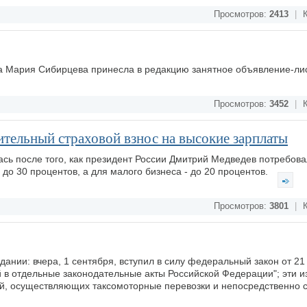
Просмотров:
2413
|
К
а Мария Сибирцева принесла в редакцию занятное объявление-ли
Просмотров:
3452
|
К
ительный страховой взнос на высокие зарплаты
сь после того, как президент России Дмитрий Медведев потребова
 до 30 процентов, а для малого бизнеса - до 20 процентов.
Просмотров:
3801
|
К
ании: вчера, 1 сентября, вступил в силу федеральный закон от 21
 в отдельные законодательные акты Российской Федерации"; эти 
й, осуществляющих таксомоторные перевозки и непосредственно с