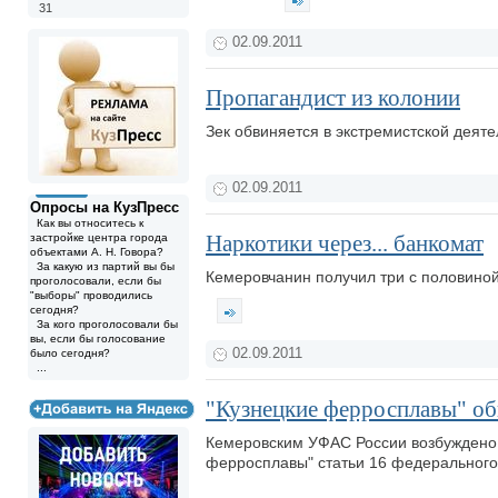
31
02.09.2011
Пропагандист из колонии
Зек обвиняется в экстремистской деят
02.09.2011
Опросы на КузПресс
Как вы относитесь к
Наркотики через... банкомат
застройке центра города
объектами А. Н. Говора?
За какую из партий вы бы
Кемеровчанин получил три с половиной
проголосовали, если бы
"выборы" проводились
сегодня?
За кого проголосовали бы
вы, если бы голосование
02.09.2011
было сегодня?
...
"Кузнецкие ферросплавы" об
Кемеровским УФАС России возбуждено 
ферросплавы" статьи 16 федерального