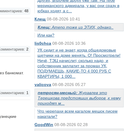
других, впрочем арбух уже там. На тебе
мериканского адмирала, у вас они сразу в
юбках ходят, а с...
мментариев:
48
Клещ
08-08-2026 10:41
Клещ:
Аmeno тоже из ЭТИХ, однако..
Или как?
lis0chca
08-08-2026 10:36
омментариев:
2
УК сидит и не знает, когда общедомовые
щетчики на доме менять. О! Просмотрели!
Ничё, ТЭЦ начислит, сколько надо, и
собственник заплатит за промах УК,
ПОДУМАЕЩЬ, КАКИЕ-ТО 4 000 РУБ С
ез банкомат.
КВАРТИРЫ, 1 000...
valicova
08-08-2026 05:27
петросян-месный:
Журавлев это
омментариев:
1
Терешкова предстоящих выборов ,к нему
приходят м...
Что черепахи всем кагалом мешок писем
узнецкие
накатали?
GoodWin
08-08-2026 02:28