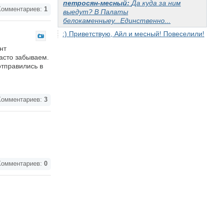
петросян-месный:
Да куда за ним
омментариев:
1
выедут? В Палаты
белокаменныеу...Единственно...
:) Приветствую, Айл и месный! Повеселили!
нт
часто забываем.
отправились в
омментариев:
3
омментариев:
0