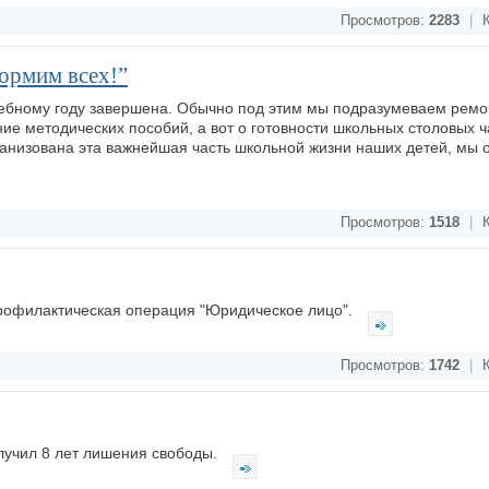
Просмотров:
2283
|
К
кормим всех!”
учебному году завершена. Обычно под этим мы подразумеваем ремо
ние методических пособий, а вот о готовности школьных столовых 
организована эта важнейшая часть школьной жизни наших детей, мы 
Просмотров:
1518
|
К
профилактическая операция "Юридическое лицо".
Просмотров:
1742
|
К
лучил 8 лет лишения свободы.