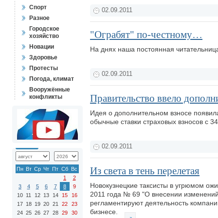
Спорт
02.09.2011
Разное
Городское
"Ограбят" по-честному…
хозяйство
Новации
На днях наша постоянная читательниц
Здоровье
Протесты
02.09.2011
Погода, климат
Вооружённые
Правительство ввело дополн
конфликты
Идея о дополнительном взносе появила
обычные ставки страховых взносов с 34
02.09.2011
Из света в тень перелетая
Пн
Вт
Ср
Чт
Пт
Сб
Вс
1
2
Новокузнецкие таксисты в угрюмом ожид
3
4
5
6
7
8
9
2011 года № 69 "О внесении изменений
10
11
12
13
14
15
16
регламентируют деятельность компани
17
18
19
20
21
22
23
бизнесе.
24
25
26
27
28
29
30