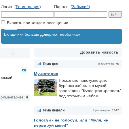
Логин: (
Регистрация
)
Пароль: (
Забыли?
)
Входить при каждом посещении
Вкладчики больше доверяют необанкам
Добавить новость
Тема дня
Просмотров:
75
Му-история
ческий
Несколько новокузнецких
бурёнок забрели в музей-
заповедник “Кузнецкая крепость”
под открытым небом.
омментариев:
4
Тема недели
Просмотров:
1447
Голосуй - не голосуй, или "Муля, не
нервируй меня!"