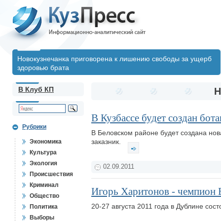
Новокузнечанка приговорена к лишению свободы за ущерб
здоровью брата
В Клуб КП
Н
В Кузбассе будет создан бот
Рубрики
В Беловском районе будет создана но
заказник.
Экономика
Культура
Экология
02.09.2011
Происшествия
Криминал
Игорь Харитонов - чемпион
Общество
20-27 августа 2011 года в Дублине со
Политика
Выборы