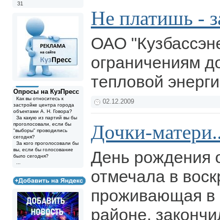
31
Не платишь - 
ОАО "Кузбассэне
ограничениям д
тепловой энерг
Опросы на КузПресс
Как вы относитесь к
02.12.2009
застройке центра города
объектами А. Н. Говора?
За какую из партий вы бы
Дочки-матери..
проголосовали, если бы
"выборы" проводились
сегодня?
За кого проголосовали бы
вы, если бы голосование
День рождения о
было сегодня?
...
отмечала в воск
проживающая в
районе, законч