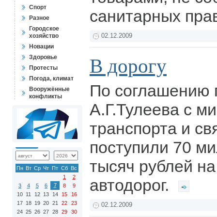
Спорт
санитарных пра
Разное
Городское
хозяйство
02.12.2009
Новации
Здоровье
В дорогу
Протесты
Погода, климат
По соглашению 
Вооружённые
конфликты
А.Г.Тулеева с м
транспорта и св
поступили 70 м
тысяч рублей на
Пн
Вт
Ср
Чт
Пт
Сб
Вс
1
2
автодорог.
7
3
4
5
6
8
9
10
11
12
13
14
15
16
17
18
19
20
21
22
23
02.12.2009
24
25
26
27
28
29
30