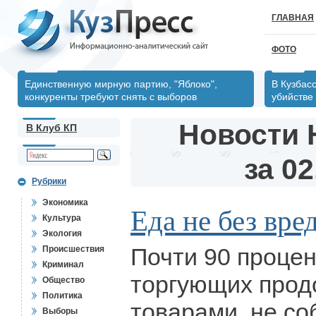
ГЛАВНАЯ
ФОТО
Единственную мирную партию, "Яблоко",
В Кузбас
конкуренты требуют снять с выборов
убийстве
Новости 
В Клуб КП
за 02
Рубрики
Экономика
Еда не без вре
Культура
Экология
Почти 90 процен
Происшествия
Криминал
торгующих прод
Общество
Политика
товарами, не с
Выборы