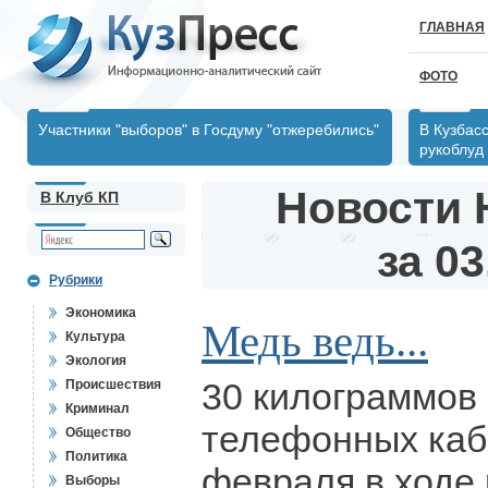
ГЛАВНАЯ
ФОТО
Участники "выборов" в Госдуму "отжеребились"
В Кузбас
рукоблуд
Новости 
В Клуб КП
за 03
Рубрики
Экономика
Медь ведь...
Культура
Экология
30 килограммов
Происшествия
Криминал
телефонных каб
Общество
Политика
февраля в ходе 
Выборы