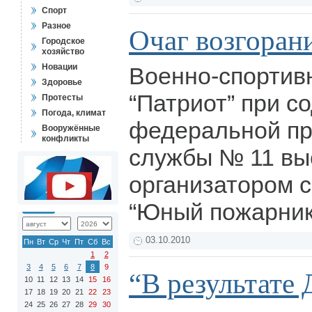
Спорт
Разное
Очаг возгоран
Городское
хозяйство
Новации
Военно-спортив
Здоровье
“Патриот” при с
Протесты
Погода, климат
федеральной п
Вооружённые
конфликты
службы № 11 вы
организатором 
“Юный пожарник
03.10.2010
Пн
Вт
Ср
Чт
Пт
Сб
Вс
1
2
3
4
5
6
7
8
9
“В результате
10
11
12
13
14
15
16
17
18
19
20
21
22
23
24
25
26
27
28
29
30