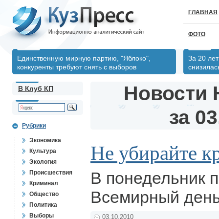
ГЛАВНАЯ
ФОТО
Единственную мирную партию, "Яблоко",
За 20 ле
конкуренты требуют снять с выборов
снизилас
Новости 
В Клуб КП
за 03
Рубрики
Экономика
Не убирайте к
Культура
Экология
В понедельник 
Происшествия
Криминал
Всемирный день
Общество
Политика
Выборы
03.10.2010