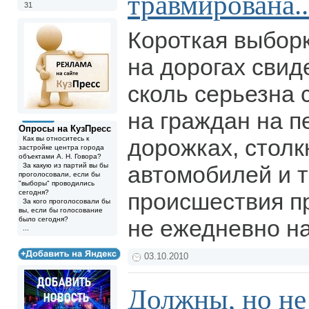
травмирована..
31
Короткая выбор
на дорогах свид
сколь серьезна 
на граждан на 
Опросы на КузПресс
Как вы относитесь к
дорожках, стол
застройке центра города
объектами А. Н. Говора?
За какую из партий вы бы
автомобилей и т
проголосовали, если бы
"выборы" проводились
сегодня?
происшествия п
За кого проголосовали бы
вы, если бы голосование
было сегодня?
не ежедневно на
...
03.10.2010
Должны, но не