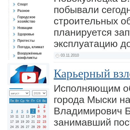
Спорт
побывали сегодн
Разное
Городское
строительных об
хозяйство
Новации
планируется зап
Здоровье
эксплуатацию до
Протесты
Погода, климат
Вооружённые
03.11.2010
конфликты
Карьерный взл
Исполняющим об
города Мыски н
Пн
Вт
Ср
Чт
Пт
Сб
Вс
1
2
Владимирович Б
7
3
4
5
6
8
9
10
11
12
13
14
15
16
занимавший пос
17
18
19
20
21
22
23
24
25
26
27
28
29
30