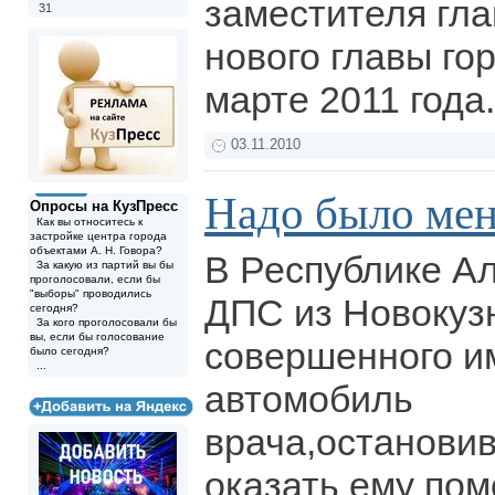
заместителя гл
31
нового главы го
марте 2011 года
03.11.2010
Надо было мен
Опросы на КузПресс
Как вы относитесь к
застройке центра города
объектами А. Н. Говора?
В Республике А
За какую из партий вы бы
проголосовали, если бы
"выборы" проводились
ДПС из Новокуз
сегодня?
За кого проголосовали бы
вы, если бы голосование
совершенного и
было сегодня?
...
автомобиль
врача,остановив
оказать ему по