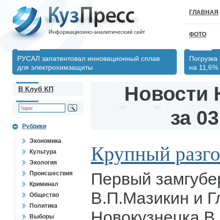
ГЛАВНАЯ
ФОТО
РУСАЛ запатентовал инновационный сплав
Погрузка
для электрохимзащиты
на 11,6%
Новости 
В Клуб КП
за 03
Рубрики
Экономика
Крупный разг
Культура
Экология
Первый замгубе
Происшествия
Криминал
В.П.Мазикин и Г
Общество
Политика
Новокузнецка В.
Выборы