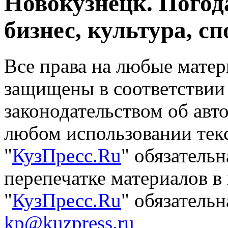
Новокузнецк. Погод
бизнес, культура, сп
Все права на любые матер
защищены в соответствии
законодательством об авт
любом использовании тек
"
КузПресс.Ru
" обязатель
перепечатке материалов в
"
КузПресс.Ru
" обязательн
kp@kuzpress.ru