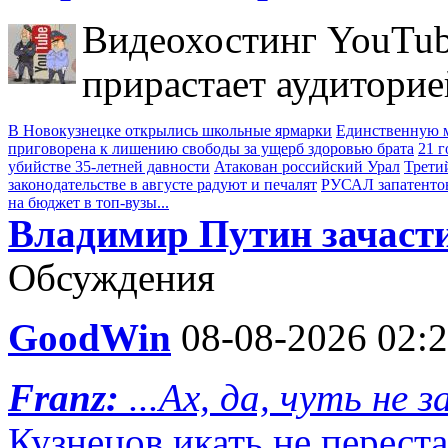
Видеохостинг YouTub
прирастает аудиторие
В Новокузнецке открылись школьные ярмарки
Единственную м
приговорена к лишению свободы за ущерб здоровью брата
21 
убийстве 35-летней давности
Атакован российский Урал
Трети
законодательстве в августе радуют и печалят
РУСАЛ запатенто
на бюджет в топ-вузы...
Владимир Путин зачасти
Обсуждения
GoodWin
08-08-2026 02:
Franz:
...Ах, да, чуть не 
Кузнецов икать не переста