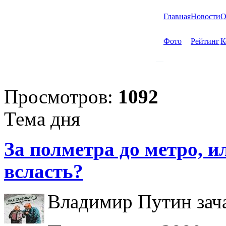
Главная
Новости
О
Фото
Рейтинг
К
Просмотров:
1092
Тема дня
За полметра до метро, ил
всласть?
Владимир Путин зача