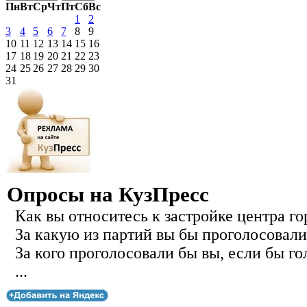
Пн
Вт
Ср
Чт
Пт
Сб
Вс
1
2
3
4
5
6
7
8
9
10
11
12
13
14
15
16
17
18
19
20
21
22
23
24
25
26
27
28
29
30
31
Опросы на КузПресс
Как вы относитесь к застройке центра го
За какую из партий вы бы проголосовали
За кого проголосовали бы вы, если бы го
...