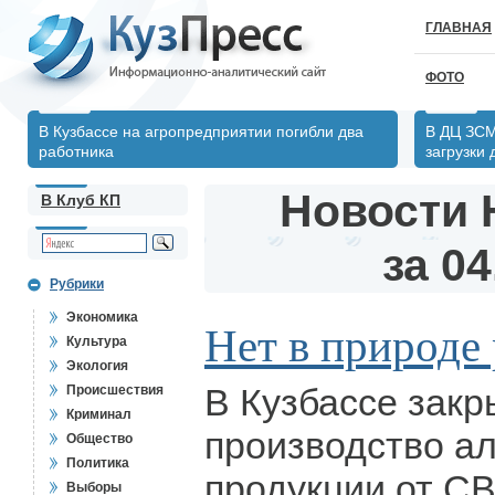
ГЛАВНАЯ
ФОТО
В Кузбассе на агропредприятии погибли два
В ДЦ ЗСМ
работника
загрузки
Новости 
В Клуб КП
за 04
Рубрики
Экономика
Нет в природе
Культура
Экология
В Кузбассе закр
Происшествия
Криминал
производство а
Общество
Политика
продукции от С
Выборы