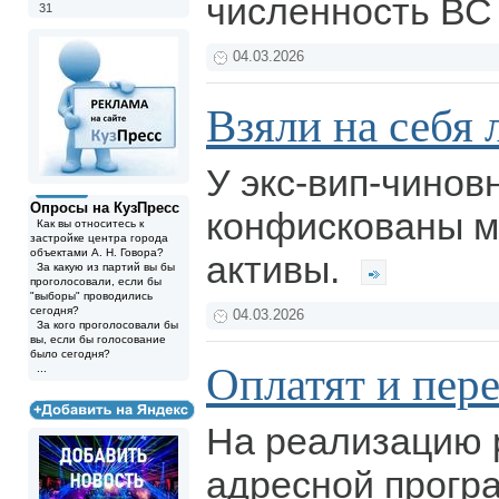
численность ВС
31
04.03.2026
Взяли на себя
У экс-вип-чинов
Опросы на КузПресс
конфискованы 
Как вы относитесь к
застройке центра города
объектами А. Н. Говора?
активы.
За какую из партий вы бы
проголосовали, если бы
"выборы" проводились
сегодня?
04.03.2026
За кого проголосовали бы
вы, если бы голосование
было сегодня?
Оплатят и пер
...
На реализацию 
адресной прогр