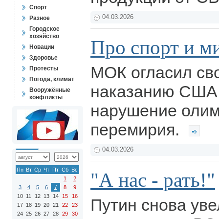
Спорт
04.03.2026
Разное
Городское
хозяйство
Про спорт и м
Новации
Здоровье
МОК огласил св
Протесты
Погода, климат
наказанию США 
Вооружённые
конфликты
нарушение олим
перемирия.
04.03.2026
Пн
Вт
Ср
Чт
Пт
Сб
Вс
"А нас - рать!"
1
2
7
3
4
5
6
8
9
10
11
12
13
14
15
16
Путин снова ув
17
18
19
20
21
22
23
24
25
26
27
28
29
30