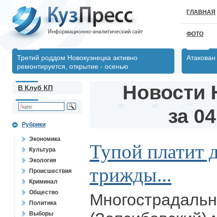
ГЛАВНАЯ
ФОТО
Третий роддом Новокузнецка активно
Атакован
ремонтируется, открытие - осенью
Новости 
В Клуб КП
за 04
Рубрики
Экономика
Тупой платит 
Культура
Экология
трижды...
Происшествия
Криминал
Общество
Многострадаль
Политика
Выборы