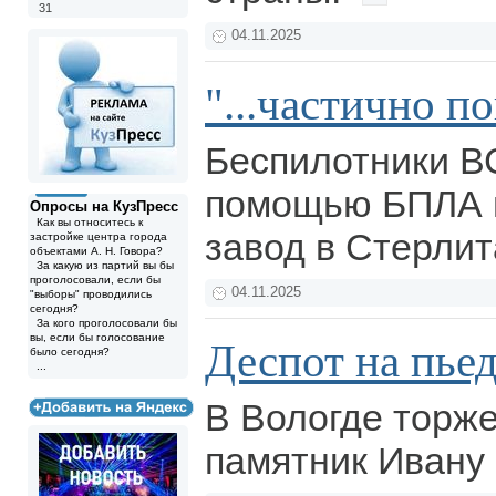
31
04.11.2025
"...частично 
Беспилотники В
помощью БПЛА 
Опросы на КузПресс
Как вы относитесь к
завод в Стерли
застройке центра города
объектами А. Н. Говора?
За какую из партий вы бы
проголосовали, если бы
04.11.2025
"выборы" проводились
сегодня?
За кого проголосовали бы
вы, если бы голосование
Деспот на пье
было сегодня?
...
В Вологде торж
памятник Ивану 