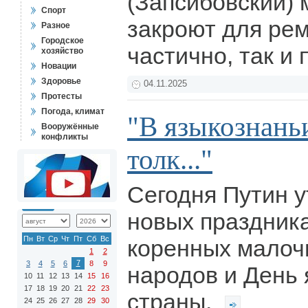
(Запсибовский) 
Спорт
закроют для рем
Разное
Городское
частично, так и
хозяйство
Новации
Здоровье
04.11.2025
Протесты
Погода, климат
"В языкознань
Вооружённые
конфликты
толк..."
Сегодня Путин 
новых праздник
Пн
Вт
Ср
Чт
Пт
Сб
Вс
коренных малоч
1
2
7
3
4
5
6
8
9
народов и День 
10
11
12
13
14
15
16
17
18
19
20
21
22
23
страны.
24
25
26
27
28
29
30