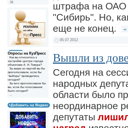
31
штрафа на ОАО 
"Сибирь". Но, ка
еще не конец.
05.07.2012
Опросы на КузПресс
Вышли из дов
Как вы относитесь к
застройке центра города
объектами А. Н. Говора?
За какую из партий вы бы
Сегодня на сесс
проголосовали, если бы
"выборы" проводились
сегодня?
народных депут
За кого проголосовали бы
вы, если бы голосование
было сегодня?
области было п
...
неординарное р
депутаты
лишил