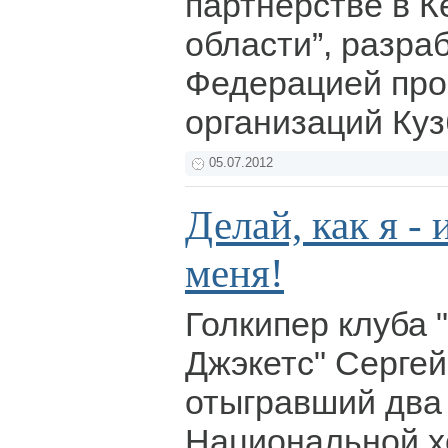
партнерстве в 
области”, разра
Федерацией пр
организаций Ку
05.07.2012
Делай, как я -
меня!
Голкипер клуба
Джэкетс" Сергей
отыгравший два 
Национальной х