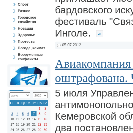
Спорт
бардовского иск
Разное
Городское
фестиваль "Свя
хозяйство
Новации
Инголе.
Здоровье
Протесты
05.07.2012
Погода, климат
Вооружённые
Авиакомпания
конфликты
оштрафована. 
5 июля Управле
антимонопольно
Пн
Вт
Ср
Чт
Пт
Сб
Вс
1
2
Кемеровской об
7
3
4
5
6
8
9
10
11
12
13
14
15
16
два постановле
17
18
19
20
21
22
23
24
25
26
27
28
29
30