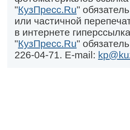
"
КузПресс.Ru
" обязател
или частичной перепеча
в интернете гиперссылка
"
КузПресс.Ru
" обязатель
226-04-71. E-mail:
kp@kuz