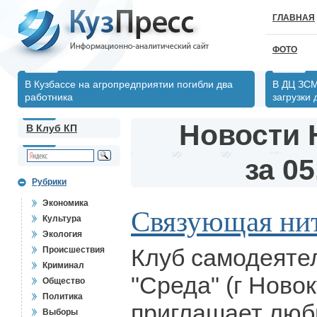
ГЛАВНАЯ
ФОТО
В Кузбассе на агропредприятии погибли два
В ДЦ ЗСМ
работника
загрузки
Новости 
В Клуб КП
за 05
Рубрики
Экономика
Связующая ни
Культура
Экология
Клуб самодеяте
Происшествия
Криминал
"Среда" (г Новок
Общество
Политика
приглашает люб
Выборы