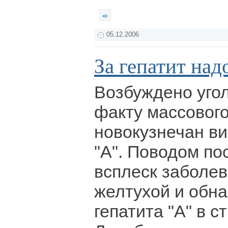
05.12.2006
За гепатит над
Возбуждено уго
факту массовог
новокузнечан в
"А". Поводом по
всплеск заболе
желтухой и обн
гепатита "А" в с