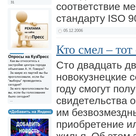
31
соответствие м
стандарту ISO 9
05.12.2006
Кто смел – тот
Опросы на КузПресс
Как вы относитесь к
Сто двадцать д
застройке центра города
объектами А. Н. Говора?
За какую из партий вы бы
новокузнецкие с
проголосовали, если бы
"выборы" проводились
сегодня?
году смогут пол
За кого проголосовали бы
вы, если бы голосование
было сегодня?
свидетельства 
...
им безвозмездн
приобретение и