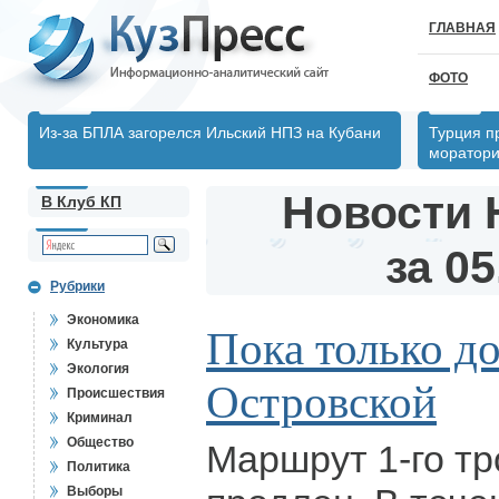
ГЛАВНАЯ
ФОТО
Из-за БПЛА загорелся Ильский НПЗ на Кубани
Турция п
моратори
Новости 
В Клуб КП
за 05
Рубрики
Экономика
Пока только д
Культура
Экология
Островской
Происшествия
Криминал
Общество
Маршрут 1-го т
Политика
Выборы