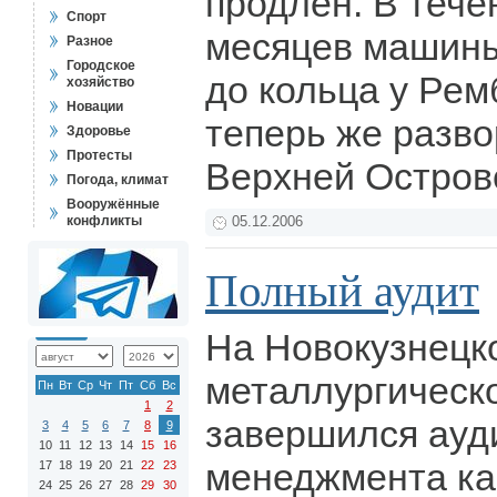
продлен. В тече
Спорт
месяцев машины
Разное
Городское
до кольца у Рем
хозяйство
Новации
теперь же разв
Здоровье
Протесты
Верхней Остров
Погода, климат
Вооружённые
конфликты
05.12.2006
Полный аудит
На Новокузнецк
металлургическ
Пн
Вт
Ср
Чт
Пт
Сб
Вс
1
2
завершился ауд
3
4
5
6
7
8
9
10
11
12
13
14
15
16
менеджмента ка
17
18
19
20
21
22
23
24
25
26
27
28
29
30