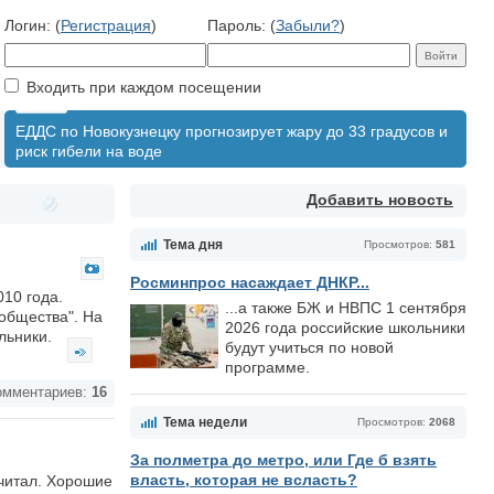
Логин: (
Регистрация
)
Пароль: (
Забыли?
)
Входить при каждом посещении
ЕДДС по Новокузнецку прогнозирует жару до 33 градусов и
риск гибели на воде
Добавить новость
Тема дня
Просмотров:
581
Росминпрос насаждает ДНКР...
10 года.
...а также БЖ и НВПС 1 сентября
 общества". На
2026 года российские школьники
льники.
будут учиться по новой
программе.
мментариев:
16
Тема недели
Просмотров:
2068
За полметра до метро, или Где б взять
власть, которая не всласть?
 читал. Хорошие