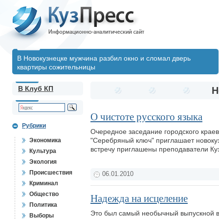
В Новокузнецке мужчина разбил окно и сломал дверь
квартиры сожительницы
В Клуб КП
Н
О чистоте русского языка
Рубрики
Очередное заседание городского краев
"Серебряный ключ" приглашает новокузн
Экономика
встречу приглашены преподаватели Ку
Культура
Экология
Происшествия
06.01.2010
Криминал
Общество
Надежда на исцеление
Политика
Это был самый необычный выпускной ве
Выборы