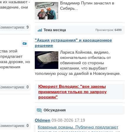
к их называют -
Владимир Путин зачастил в
заведение, они
Сибирь...
омментариев:
9
Тема месяца
Просмотров:
6490
"Акция устрашения" и кассационное
решение
ства этой
Лариса Койнова, видимо,
 предлагает
окончательно отбилась от
раза дороже, но
обвинений со стороны
оформления
компании, что вырубает
тополиную рощу за дамбой в Новокузнецке.
Юморист Володин: "все законы
омментариев:
0
принимаются только по запросу
россиян"
Обсуждения
Oldmen
09-08-2026 17:19
омментариев:
0
Коварные османы. Публично предлагают