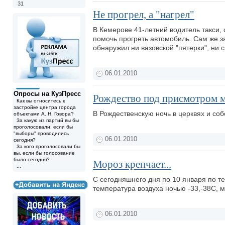
31
Не прогрел, а "нагрел"
В Кемерове 41-летний водитель такси,
помочь прогреть автомобиль. Сам же з
обнаружил ни вазовской "пятерки", ни
06.01.2010
Опросы на КузПресс
Рождество под присмотром 
Как вы относитесь к
застройке центра города
В Рождественскую ночь в церквях и соб
объектами А. Н. Говора?
За какую из партий вы бы
проголосовали, если бы
"выборы" проводились
06.01.2010
сегодня?
За кого проголосовали бы
вы, если бы голосование
было сегодня?
Мороз крепчает...
...
С сегодняшнего дня по 10 января по т
температура воздуха ночью -33,-38С, 
06.01.2010