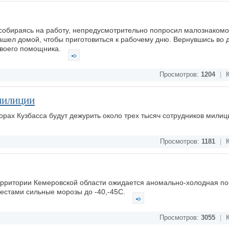
 собираясь на работу, непредусмотрительно попросил малознакомо
ашел домой, чтобы приготовиться к рабочему дню. Вернувшись во д
 своего помощника.
Просмотров:
1204
|
К
милиции
орах Кузбасса будут дежурить около трех тысяч сотрудников милиц
Просмотров:
1181
|
К
ерритории Кемеровской области ожидается аномально-холодная по
местами сильные морозы до -40,-45С.
Просмотров:
3055
|
К