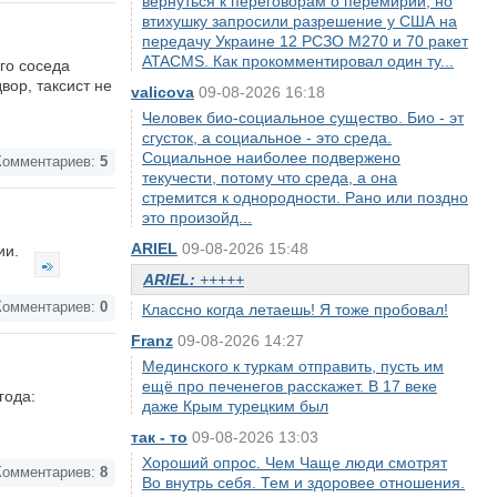
вернуться к переговорам о перемирии, но
втихушку запросили разрешение у США на
передачу Украине 12 РСЗО M270 и 70 ракет
ATACMS. Как прокомментировал один ту...
го соседа
вор, таксист не
valicova
09-08-2026 16:18
Человек био-социальное существо. Био - эт
сгусток, а социальное - это среда.
Социальное наиболее подвержено
омментариев:
5
текучести, потому что среда, а она
стремится к однородности. Рано или поздно
это произойд...
ARIEL
09-08-2026 15:48
ии.
ARIEL:
+++++
омментариев:
0
Классно когда летаешь! Я тоже пробовал!
Franz
09-08-2026 14:27
Мединского к туркам отправить, пусть им
ещё про печенегов расскажет. В 17 веке
года:
даже Крым турецким был
так - то
09-08-2026 13:03
Хороший опрос. Чем Чаще люди смотрят
омментариев:
8
Во внутрь себя. Тем и здоровее отношения.