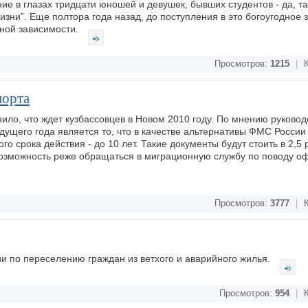
е в глазах тридцати юношей и девушек, бывших студентов - да, та
зни”. Еще полтора года назад, до поступления в это богоугодное 
ьной зависимости.
Просмотров:
1215
|
К
порта
ло, что ждет кузбассовцев в Новом 2010 году. По мнению руковод
ущего года является то, что в качестве альтернативы ФМС России
о срока действия - до 10 лет. Такие документы будут стоить в 2,5 
возможность реже обращаться в миграционную службу по поводу 
Просмотров:
3777
|
К
ии по переселению граждан из ветхого и аварийного жилья.
Просмотров:
954
|
К