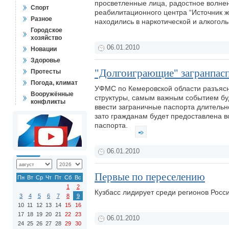
просветленные лица, радостное волнени
Спорт
реабилитационного центра “Источник жи
Разное
находились в наркотической и алкогол
Городское
хозяйство
06.01.2010
Новации
Здоровье
"Долгоиграющие" загранпас
Протесты
Погода, климат
УФМС по Кемеровской области разъясни
Вооружённые
структуры, самым важным событием буд
конфликты
ввести заграничные паспорта длительног
зато гражданам будет предоставлена 
паспорта.
06.01.2010
Первые по переселению
Пн
Вт
Ср
Чт
Пт
Сб
Вс
1
2
Кузбасс лидирует среди регионов Росс
3
4
5
6
7
8
9
10
11
12
13
14
15
16
17
18
19
20
21
22
23
06.01.2010
24
25
26
27
28
29
30