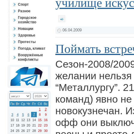
училище искус
Спорт
Разное
Городское
хозяйство
Новации
06.04.2009
Здоровье
Протесты
Поймать встре
Погода, климат
Вооружённые
конфликты
Сезон-2008/2009
желании нельзя 
“Металлургу”. 21
команд) явно не
Пн
Вт
Ср
Чт
Пт
Сб
Вс
новокузнечан. И
1
2
7
3
4
5
6
8
9
офф они выключ
10
11
12
13
14
15
16
17
18
19
20
21
22
23
24
25
26
27
28
29
30