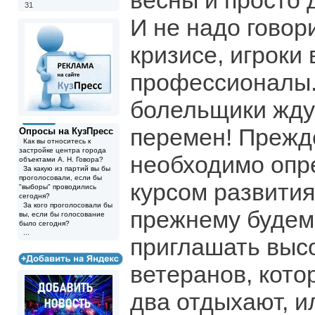
весны и просто 
31
И не надо говор
кризисе, игроки 
профессионалы.
болельщики ждут
перемен! Прежд
Опросы на КузПресс
Как вы относитесь к
застройке центра города
необходимо опр
объектами А. Н. Говора?
За какую из партий вы бы
проголосовали, если бы
курсом развития
"выборы" проводились
сегодня?
За кого проголосовали бы
прежнему будем
вы, если бы голосование
было сегодня?
...
приглашать выс
ветеранов, кото
два отдыхают, и