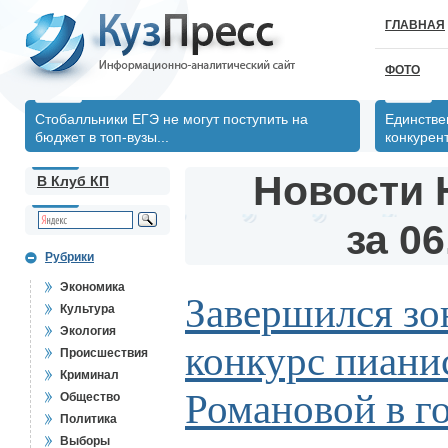
ГЛАВНАЯ
ФОТО
Стобалльники ЕГЭ не могут поступить на
Единстве
бюджет в топ-вузы...
конкурен
Новости 
В Клуб КП
за 06
Рубрики
Экономика
Завершился з
Культура
Экология
конкурс пиани
Происшествия
Криминал
Романовой в г
Общество
Политика
Выборы