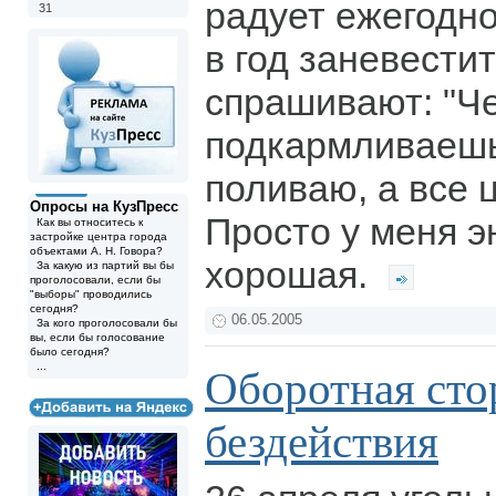
радует ежегодн
31
в год заневестит
спрашивают: "Ч
подкармливаешь
поливаю, а все ц
Опросы на КузПресс
Просто у меня э
Как вы относитесь к
застройке центра города
объектами А. Н. Говора?
хорошая.
За какую из партий вы бы
проголосовали, если бы
"выборы" проводились
сегодня?
06.05.2005
За кого проголосовали бы
вы, если бы голосование
было сегодня?
...
Оборотная сто
бездействия