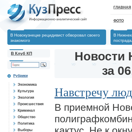
ГЛАВНАЯ
ФОТО
В Новокузнецке рецидивист обворовал своего
В Нижнек
знакомого
пострада
Новости 
В Клуб КП
за 06
Рубрики
Экономика
Навстречу лю
Культура
Экология
В приемной Нов
Происшествия
Криминал
полиграфкомбин
Общество
Политика
кактус. Не к окн
Выборы