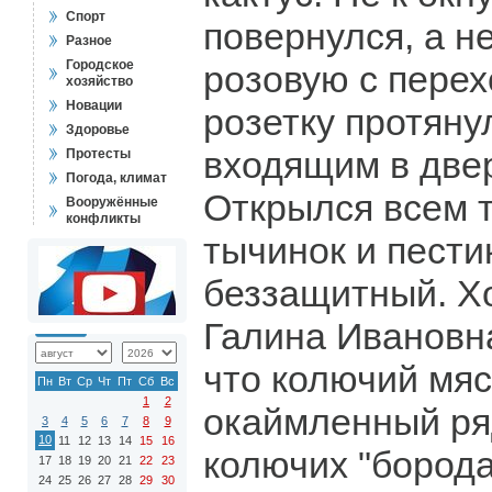
Спорт
повернулся, а н
Разное
Городское
розовую с перех
хозяйство
Новации
розетку протяну
Здоровье
входящим в две
Протесты
Погода, климат
Открылся всем 
Вооружённые
конфликты
тычинок и пести
беззащитный. Х
Галина Ивановна
что колючий мяс
Пн
Вт
Ср
Чт
Пт
Сб
Вс
1
2
окаймленный ря
3
4
5
6
7
8
9
10
11
12
13
14
15
16
колючих "борода
17
18
19
20
21
22
23
24
25
26
27
28
29
30