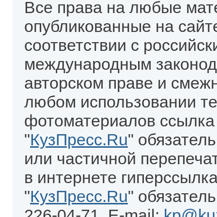
Все права на любые мат
опубликованные на сайт
соответствии с российск
международным законод
авторском праве и смеж
любом использовании те
фотоматериалов ссылка
"
КузПресс.Ru
" обязател
или частичной перепеча
в интернете гиперссылка
"
КузПресс.Ru
" обязатель
226-04-71. E-mail:
kp@kuz