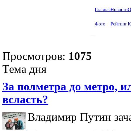
Главная
Новости
О
Фото
Рейтинг
К
Просмотров:
1075
Тема дня
За полметра до метро, ил
всласть?
Владимир Путин зача