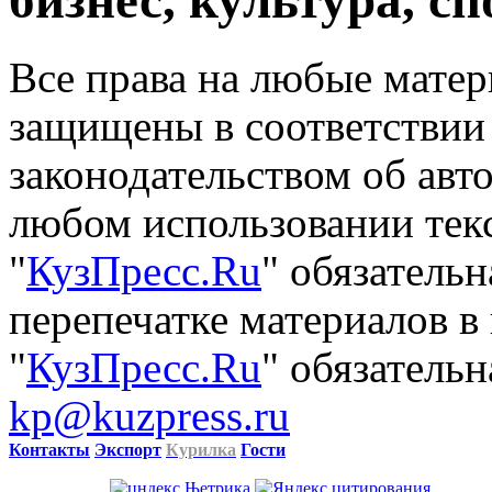
бизнес, культура, сп
Все права на любые матер
защищены в соответствии
законодательством об авт
любом использовании тек
"
КузПресс.Ru
" обязатель
перепечатке материалов в
"
КузПресс.Ru
" обязательн
kp@kuzpress.ru
Контакты
Экспорт
Курилка
Гости