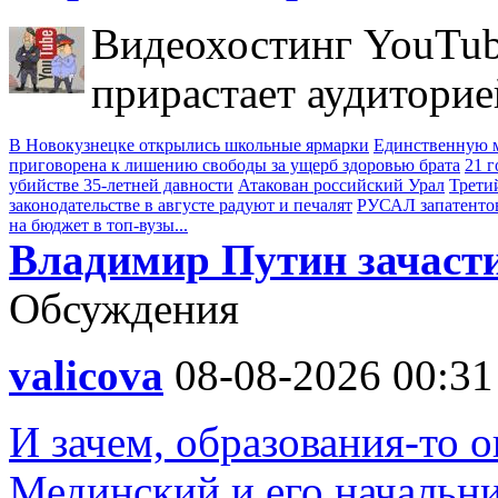
Видеохостинг YouTub
прирастает аудиторие
В Новокузнецке открылись школьные ярмарки
Единственную м
приговорена к лишению свободы за ущерб здоровью брата
21 
убийстве 35-летней давности
Атакован российский Урал
Трети
законодательстве в августе радуют и печалят
РУСАЛ запатенто
на бюджет в топ-вузы...
Владимир Путин зачасти
Обсуждения
valicova
08-08-2026 00:31
И зачем, образования-то о
Мединский и его начальни