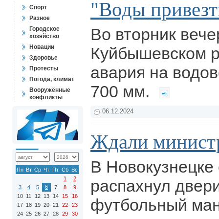
"Воды привезти
Спорт
Разное
Во вторник вече
Городское
хозяйство
Новации
Куйбышевском 
Здоровье
авария на водо
Протесты
Погода, климат
700 мм.
Вооружённые
конфликты
06.12.2024
Ждали минист
В Новокузнецке
Пн
Вт
Ср
Чт
Пт
Сб
Вс
1
2
распахнул двер
6
3
4
5
7
8
9
10
11
12
13
14
15
16
футбольный ма
17
18
19
20
21
22
23
24
25
26
27
28
29
30