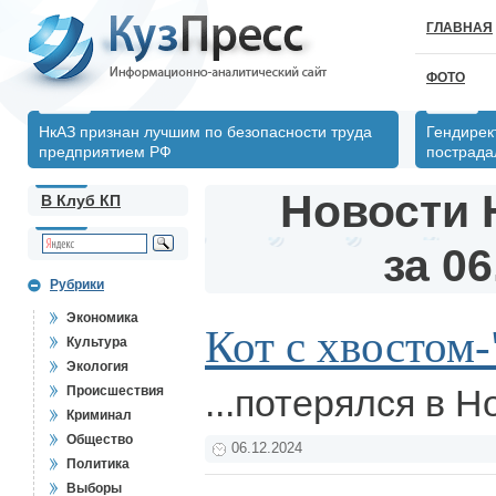
ГЛАВНАЯ
ФОТО
НкАЗ признан лучшим по безопасности труда
Гендирек
предприятием РФ
пострада
Новости 
В Клуб КП
за 06
Рубрики
Экономика
Кот с хвостом-
Культура
Экология
...потерялся в 
Происшествия
Криминал
Общество
06.12.2024
Политика
Выборы