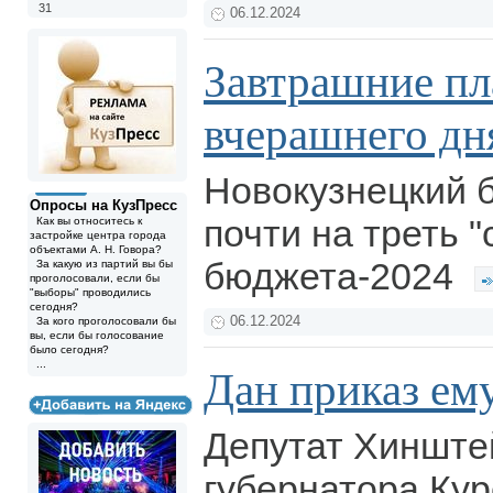
31
06.12.2024
Завтрашние п
вчерашнего дн
Новокузнецкий 
Опросы на КузПресс
почти на треть 
Как вы относитесь к
застройке центра города
объектами А. Н. Говора?
бюджета-2024
За какую из партий вы бы
проголосовали, если бы
"выборы" проводились
сегодня?
06.12.2024
За кого проголосовали бы
вы, если бы голосование
было сегодня?
...
Дан приказ ему
Депутат Хинште
губернатора Кур