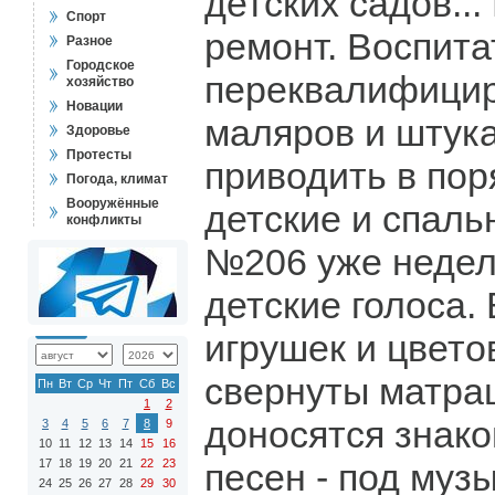
детских садов...
Спорт
ремонт. Воспита
Разное
Городское
переквалифицир
хозяйство
Новации
маляров и штука
Здоровье
Протесты
приводить в пор
Погода, климат
Вооружённые
детские и спаль
конфликты
№206 уже неделю
детские голоса. 
игрушек и цвето
свернуты матра
Пн
Вт
Ср
Чт
Пт
Сб
Вс
1
2
доносятся знак
3
4
5
6
7
8
9
10
11
12
13
14
15
16
17
18
19
20
21
22
23
песен - под муз
24
25
26
27
28
29
30