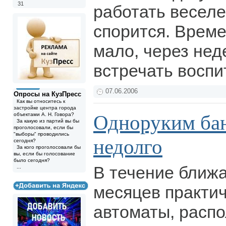
31
работать веселе
спорится. Врем
мало, через нед
встречать воспи
07.06.2006
Опросы на КузПресс
Как вы относитесь к
застройке центра города
Одноруким ба
объектами А. Н. Говора?
За какую из партий вы бы
проголосовали, если бы
"выборы" проводились
недолго
сегодня?
За кого проголосовали бы
вы, если бы голосование
было сегодня?
В течение ближ
...
месяцев практич
автоматы, расп