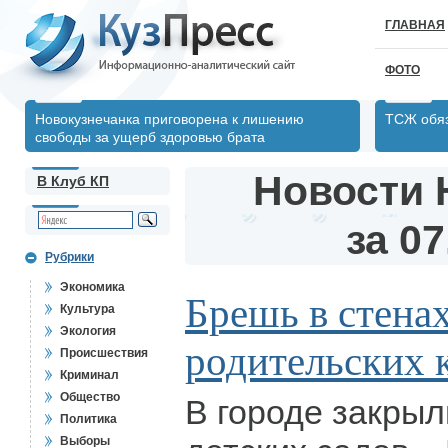
ГЛАВНАЯ
ФОТО
Новокузнечанка приговорена к лишению
ТСЖ обяз
свободы за ущерб здоровью брата
Новости 
В Клуб КП
за 07
Рубрики
Экономика
Брешь в стенах
Культура
Экология
родительских 
Происшествия
Криминал
Общество
В городе закрыл
Политика
Выборы