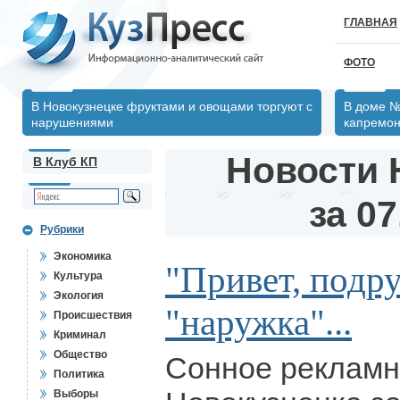
ГЛАВНАЯ
ФОТО
В Новокузнецке фруктами и овощами торгуют с
В доме №
нарушениями
капремон
Новости 
В Клуб КП
за 07
Рубрики
Экономика
"Привет, подру
Культура
Экология
"наружка"...
Происшествия
Криминал
Общество
Сонное рекламн
Политика
Выборы