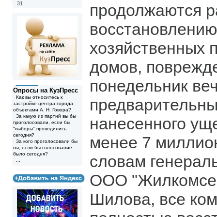
31
продолжаются р
восстановлению
хозяйственных 
домов, поврежд
понедельник ве
Опросы на КузПресс
Как вы относитесь к
предварительны
застройке центра города
объектами А. Н. Говора?
За какую из партий вы бы
нанесенного ущ
проголосовали, если бы
"выборы" проводились
сегодня?
менее 7 миллио
За кого проголосовали бы
вы, если бы голосование
было сегодня?
словам генерал
...
ООО "Жилкомсер
Шилова, все ко