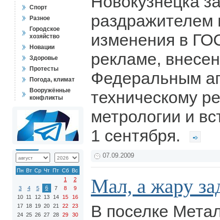
Новокузнецка з
Спорт
раздражителем 
Разное
Городское
изменения в ГО
хозяйство
Новации
рекламе, внесе
Здоровье
Протесты
Федеральным аг
Погода, климат
Вооружённые
техническому р
конфликты
метрологии и вс
1 сентября.
07.09.2009
Пн
Вт
Ср
Чт
Пт
Сб
Вс
Мал, а жару за
1
2
6
3
4
5
7
8
9
10
11
12
13
14
15
16
В поселке Мета
17
18
19
20
21
22
23
24
25
26
27
28
29
30